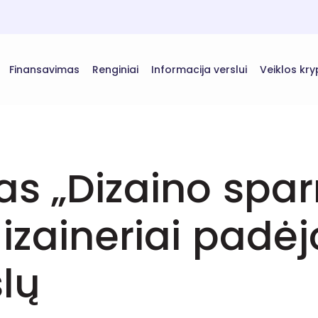
Finansavimas
Renginiai
Informacija verslui
Veiklos kry
as „Dizaino spar
izaineriai padėjo
slų