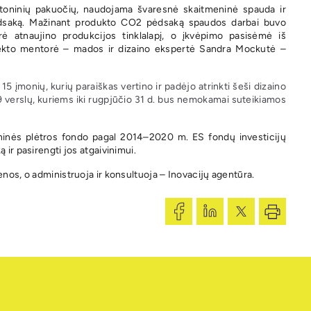
kartoninių pakuočių, naudojama švaresnė skaitmeninė spauda ir
ų pėdsaką. Mažinant produkto CO2 pėdsaką spaudos darbai buvo
erė atnaujino produkcijos tinklalapį, o įkvėpimo pasisėmė iš
ojekto mentorė –
mados ir dizaino ekspertė
Sandra Mockutė –
5 įmonių, kurių paraiškas vertino ir padėjo atrinkti šeši dizaino
19 verslų, kuriems iki rugpjūčio 31 d. bus nemokamai suteikiamos
ioninės plėtros fondo pagal 2014–2020 m. ES fondų investicijų
 ir pasirengti jos atgaivinimui.
enos, o administruoja ir konsultuoja – Inovacijų agentūra.