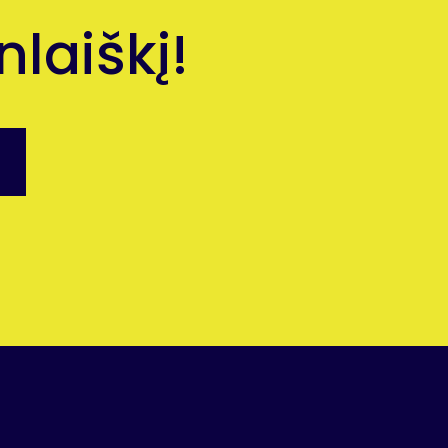
laiškį!