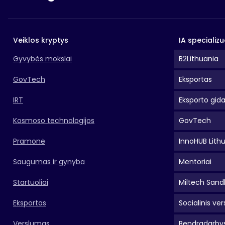
Veiklos kryptys
IA specializu
Gyvybės mokslai
B2Lithuania
GovTech
Eksportas
IRT
Eksporto gid
Kosmoso technologijos
GovTech
Pramonė
InnoHUB Lith
Saugumas ir gynyba
Mentoriai
Startuoliai
Miltech Sand
Eksportas
Socialinis ver
Verslumas
Bendradarbys