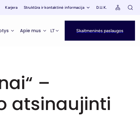
Karjera
Struktūra ir kontaktinė informacija
D.U.K.
ptys
Apie mus
LT
Skaitmeninės paslaugos
nai“ –
 atsinaujinti