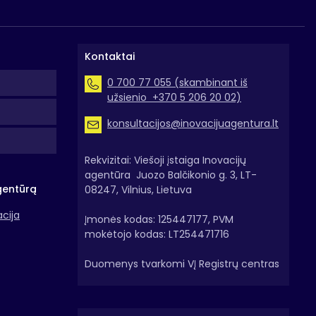
Kontaktai
0 700 77 055 (skambinant iš
užsienio +370 5 206 20 02)
konsultacijos@inovacijuagentura.lt
Rekvizitai: Viešoji įstaiga Inovacijų
agentūra Juozo Balčikonio g. 3, LT-
gentūrą
08247, Vilnius, Lietuva
acija
Įmonės kodas: 125447177, PVM
mokėtojo kodas: LT254471716
Duomenys tvarkomi VĮ Registrų centras