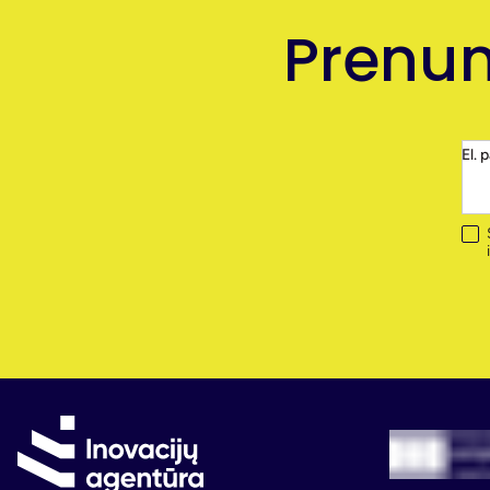
Prenum
El. 