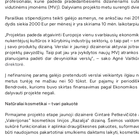
profesionalai, kurie padeda pradedantiesiems dizaineriams su
vidutinėms įmonėms (MVĮ). Dalyviams projekto metu surengti dviejų
Paraiškas stipendijoms teikti galėjo asmenys, ne anksčiau nei 2018
dydis siekia 2000 Eur per mėnesį ir yra skiriama 10 mėn. laikotarpiu
„Projektas padeda
atgaivinti Europoje vienu svarbiausių ekonomika
nukentėjusį kultūros ir kūrybinių industrijų sektorių, o taip pat – 
į savo produktų dizainą. Verslai ir jaunieji dizaineriai aktyviai įsi
projektų pavyzdžių. Taip pat jau yra įvykdytos naujų MVĮ atrankos 
planuojama padėti dar devyniolikai verslų“, – sako Agnė Vaitk
direktorė.
Į nefinansinę paramą galėjo pretenduoti verslai veikiantys ilgiau n
metus turėję ne mažiau nei 50 tūkst. Eur pajamų ir periodiška
Bendrovės, kurioms buvo skirtas finansavimas pagal Ekonomikos i
dalyvauti projekte negali.
Natūraliai kosmetikai – tvari pakuotė
Pirmajame projekto etape jaunoji dizainerė Gintarė Petkevičiūtė
„Valerijonas“ kosmetikos linijos „Razalija“ dizainą. Šeimos valdo
sukūrė funkcionalias ir aplinkai draugiškesnes pakuotes, suformavo
būti naudojamos pakartotinai smulkiems daiktams laikyti, kosmetika