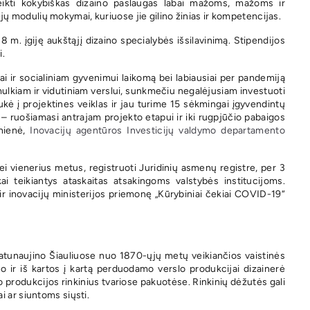
teikti kokybiškas dizaino paslaugas labai mažoms, mažoms ir
 modulių mokymai, kuriuose jie gilino žinias ir kompetencijas.
 m. įgiję aukštąjį dizaino specialybės išsilavinimą. Stipendijos
i.
i ir socialiniam gyvenimui laikomą bei labiausiai per pandemiją
smulkiam ir vidutiniam verslui, sunkmečiu negalėjusiam investuoti
traukė į projektines veiklas ir jau turime 15 sėkmingai įgyvendintų
– ruošiamasi antrajam projekto etapui ir iki rugpjūčio pabaigos
ūnienė,
Inovacijų agentūros Investicijų valdymo departamento
ei vienerius metus, registruoti Juridinių asmenų registre, per 3
i teikiantys ataskaitas atsakingoms valstybės institucijoms.
r inovacijų ministerijos priemonę „Kūrybiniai čekiai COVID-19“
 atunaujino Šiauliuose nuo 1870-ųjų metų veikiančios vaistinės
mo ir iš kartos į kartą perduodamo verslo produkcijai dizainerė
 produkcijos rinkinius tvariose pakuotėse. Rinkinių dėžutės gali
i ar siuntoms siųsti.