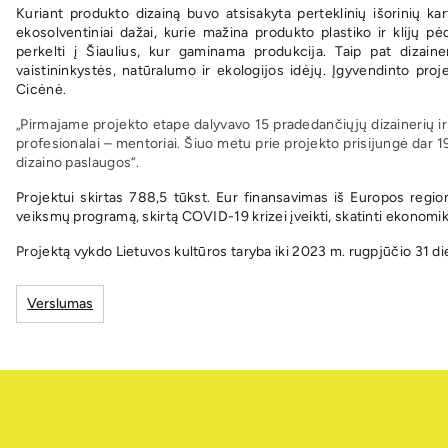
Kuriant produkto dizainą buvo atsisakyta perteklinių išorinių 
ekosolventiniai dažai, kurie mažina produkto plastiko ir klij
perkelti į Šiaulius, kur gaminama produkcija. Taip pat dizain
vaistininkystės, natūralumo ir ekologijos idėjų. Įgyvendinto pr
Cicėnė.
„Pirmajame projekto etape dalyvavo 15 pradedančiųjų dizainerių ir 1
profesionalai – mentoriai. Šiuo metu prie projekto prisijungė dar 
dizaino paslaugos“.
Projektui skirtas 788,5 tūkst. Eur finansavimas iš Europos reg
veiksmų programą, skirtą COVID-19 krizei įveikti, skatinti ekonomiką
Projektą vykdo Lietuvos kultūros taryba iki 2023 m. rugpjūčio 31 di
Verslumas