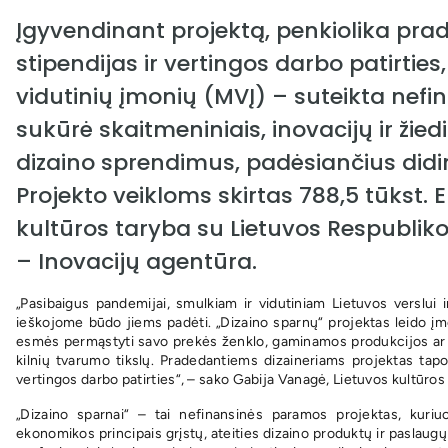
Įgyvendinant projektą, penkiolika pra
stipendijas ir vertingos darbo patirties
vidutinių įmonių (MVĮ) – suteikta nef
sukūrė skaitmeniniais, inovacijų ir žie
dizaino sprendimus, padėsiančius didi
Projekto veikloms skirtas 788,5 tūkst. E
kultūros taryba su Lietuvos Respubliko
– Inovacijų agentūra.
„Pasibaigus pandemijai, smulkiam ir vidutiniam Lietuvos verslui i
ieškojome būdo jiems padėti. „Dizaino sparnų“ projektas leido į
esmės permąstyti savo prekės ženklo, gaminamos produkcijos ar pas
kilnių tvarumo tikslų. Pradedantiems dizaineriams projektas tapo 
vertingos darbo patirties“, – sako Gabija Vanagė, Lietuvos kultūros
„Dizaino sparnai“ – tai nefinansinės paramos projektas, kuriu
ekonomikos principais grįstų, ateities dizaino produktų ir paslaugų