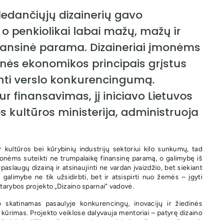
dedančiųjų dizainerių gavo
, o penkiolikai labai mažų, mažų ir
inansinė parama. Dizaineriai įmonėms
dinės ekonomikos principais grįstus
nti verslo konkurencingumą.
ur finansavimas, jį iniciavo Lietuvos
s kultūros ministerija, administruoja
r kultūros bei kūrybinių industrijų sektoriui kilo sunkumų, tad
monėms suteikti ne trumpalaikę finansinę paramą, o galimybę iš
laugų dizainą ir atsinaujinti ne vardan įvaizdžio, bet siekiant
galimybe ne tik užsidirbti, bet ir atsispirti nuo žemės – įgyti
 tarybos projekto „Dizaino sparnai“ vadovė.
o skatinamas pasaulyje konkurencingų, inovacijų ir žiedinės
 kūrimas. Projekto veiklose dalyvauja mentoriai – patyrę dizaino