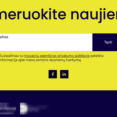
eruokite naujien
paštas
Tęsti
Susipažinau su
Inovacijų agentūros privatumo politikoje
pateikta
informacija apie mano asmens duomenų tvarkymą.