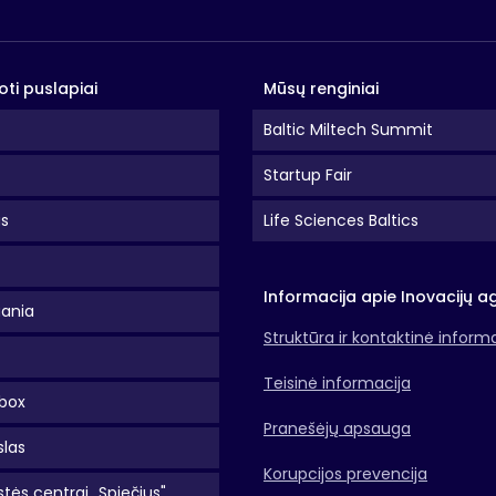
oti puslapiai
Mūsų renginiai
Baltic Miltech Summit
Startup Fair
as
Life Sciences Baltics
Informacija apie Inovacijų a
uania
Struktūra ir kontaktinė inform
Teisinė informacija
box
Pranešėjų apsauga
slas
Korupcijos prevencija
tės centrai „Spiečius"