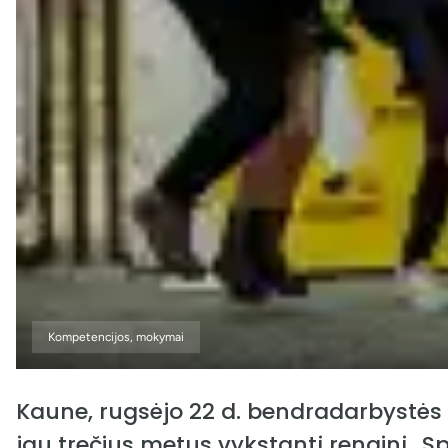
Kompetencijos, mokymai
Kaune, rugsėjo 22 d. bendradarbystės c
jau trečius metus vykstantį renginį „S