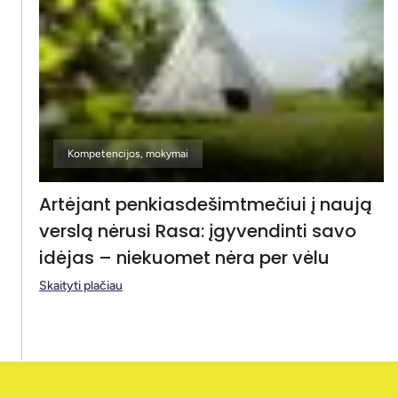
Kompetencijos, mokymai
Artėjant penkiasdešimtmečiui į naują
verslą nėrusi Rasa: įgyvendinti savo
idėjas – niekuomet nėra per vėlu
Skaityti plačiau