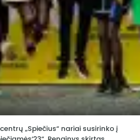
entrų „Spiečius“ nariai susirinko į
piečiamės‘23“. Renginys skirtas