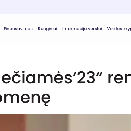
Finansavimas
Renginiai
Informacija verslui
Veiklos kry
iečiamės‘23“ re
uomenę