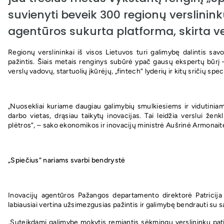
suvienyti beveik 300 regionų verslinink
agentūros sukurta platforma, skirta ver
Regionų verslininkai iš visos Lietuvos turi galimybę dalintis sav
pažintis. Šiais metais renginys subūrė ypač gausų ekspertų būrį –
verslų vadovų, startuolių įkūrėjų, „fintech“ lyderių ir kitų sričių speci
„Nuosekliai kuriame daugiau galimybių smulkiesiems ir vidutiniams
darbo vietas, drąsiau taikytų inovacijas. Tai leidžia verslui ženk
plėtros“, – sako ekonomikos ir inovacijų ministrė Aušrinė Armonait
„Spiečius“ nariams svarbi bendrystė
Inovacijų agentūros Pažangos departamento direktorė Patricija R
labiausiai vertina užsimezgusias pažintis ir galimybę bendrauti su sa
„Suteikdami galimybę mokytis remiantis sėkmingų verslininkų patirt