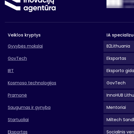
Veiklos kryptys
IA specializu
Gyvybės mokslai
B2Lithuania
GovTech
Eksportas
IRT
Eksporto gid
Kosmoso technologijos
GovTech
Pramonė
InnoHUB Lith
Saugumas ir gynyba
Mentoriai
Startuoliai
Miltech Sand
Eksportas
Socialinis ver