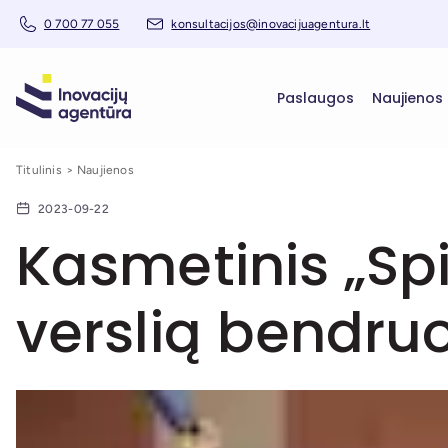
0 700 77 055
konsultacijos@inovacijuagentura.lt
Paslaugos
Naujienos
Titulinis
Naujienos
2023-09-22
Kasmetinis „Sp
verslią bendr