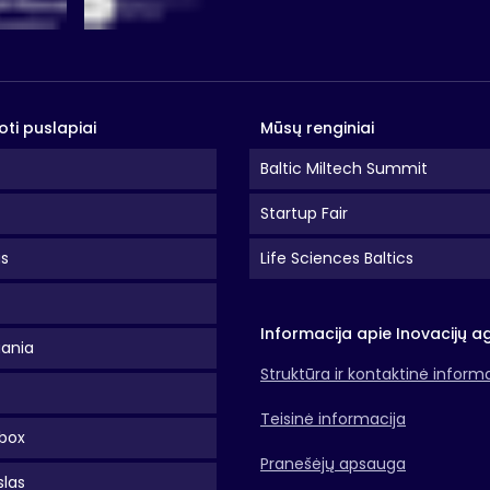
oti puslapiai
Mūsų renginiai
Baltic Miltech Summit
Startup Fair
as
Life Sciences Baltics
Informacija apie Inovacijų a
uania
Struktūra ir kontaktinė inform
Teisinė informacija
box
Pranešėjų apsauga
slas