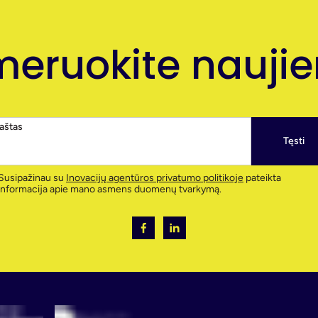
eruokite naujien
paštas
Tęsti
Susipažinau su
Inovacijų agentūros privatumo politikoje
pateikta
informacija apie mano asmens duomenų tvarkymą.