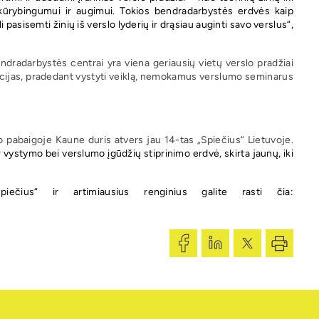
 kūrybingumui ir augimui. Tokios bendradarbystės erdvės kaip
 pasisemti žinių iš verslo lyderių ir drąsiau auginti savo verslus“,
ndradarbystės centrai yra viena geriausių vietų verslo pradžiai
acijas, pradedant vystyti veiklą, nemokamus verslumo seminarus
io pabaigoje Kaune duris atvers jau 14-tas „Spiečius“ Lietuvoje.
 vystymo bei verslumo įgūdžių stiprinimo erdvė, skirta jaunų, iki
iečius“ ir artimiausius renginius galite rasti čia: