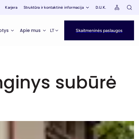
Karjera
Struktūra ir kontaktinė informacija
D.U.K.
ptys
Apie mus
LT
Skaitmeninės paslaugos
nginys subūrė