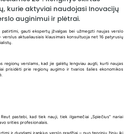
ų, kurie aktyviai naudojasi Inovacijų
slo auginimui ir plėtrai.
o patirtimi, gauti ekspertų įžvalgas bei užmegzti naujas verslo
 verslus aktualiausiais klausimais konsultuoja net 16 patyrusių
alistų.
 regionų verslams, kad jie galėtų lengviau augti, kurti naujas
liai prisidėti prie regionų augimo ir tvarios šalies ekonomikos
ė.
eut pastebi, kad tiek nauji, tiek ilgamečiai „Spiečius“ nariai
vo srities profesionalais.
imi ir duodami įrankius verslo pradžiai – nuo teorinių žinių iki