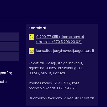
Kontaktai
0 700 77 055 (skambinant iš
užsienio +370 5 206 20 02)
konsultacijos@inovacijuagentura.lt
Rekvizitai: Viešoji įstaiga Inovacijų
agentūra Juozo Balčikonio g. 3, LT-
gentūrą
08247, Vilnius, Lietuva
acija
Įmonės kodas: 125447177, PVM
mokėtojo kodas: LT254471716
Duomenys tvarkomi VĮ Registrų centras