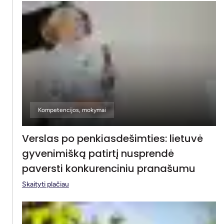
Kompetencijos, mokymai
Verslas po penkiasdešimties: lietuvė
gyvenimišką patirtį nusprendė
paversti konkurenciniu pranašumu
Skaityti plačiau