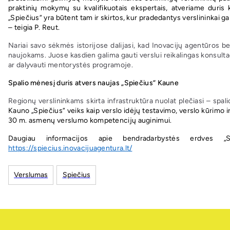
praktinių mokymų su kvalifikuotais ekspertais, atveriame duris
„Spiečius“ yra būtent tam ir skirtos, kur pradedantys verslininkai gali
– teigia P. Reut.
Nariai savo sėkmės istorijose dalijasi, kad Inovacijų agentūros be
naujokams. Juose kasdien galima gauti verslui reikalingas konsult
ar dalyvauti mentorystės programoje.
Spalio mėnesį duris atvers naujas „Spiečius“ Kaune
Regionų verslininkams skirta infrastruktūra nuolat plečiasi – spal
Kauno „Spiečius“ veiks kaip verslo idėjų testavimo, verslo kūrimo ir
30 m. asmenų verslumo kompetencijų auginimui.
Daugiau informacijos apie bendradarbystės erdves „Sp
https://spiecius.inovacijuagentura.lt/
Verslumas
Spiečius