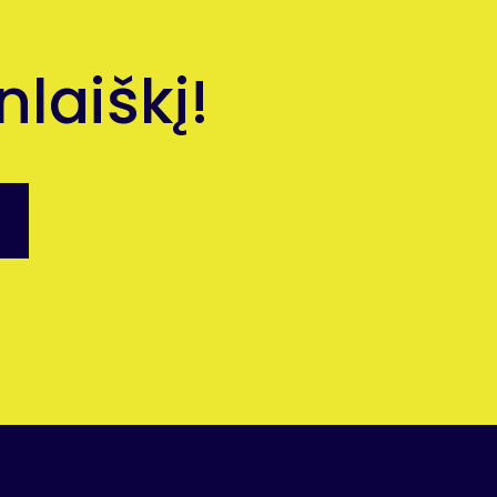
laiškį!