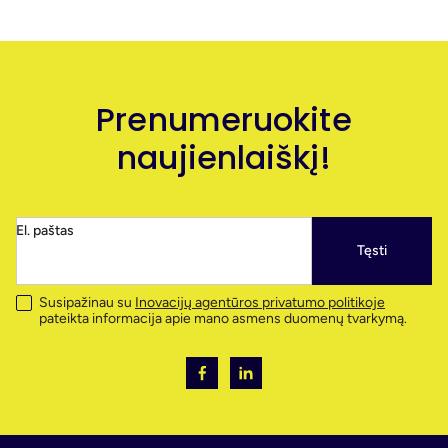
Prenumeruokite
naujienlaiškį!
El. paštas
Tęsti
Susipažinau su
Inovacijų agentūros privatumo politikoje
pateikta informacija apie mano asmens duomenų tvarkymą.