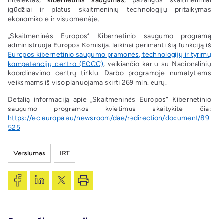
intelektas,
kibernetinis saugumas
, pažangūs skaitmeniniai
įgūdžiai ir platus skaitmeninių technologijų pritaikymas
ekonomikoje ir visuomenėje.
„Skaitmeninės Europos“ Kibernetinio saugumo programą
administruoja Europos Komisija, laikinai perimanti šią funkciją iš
Europos kibernetinio saugumo pramonės, technologijų ir tyrimų
kompetencijų centro (ECCC)
, veikiančio kartu su Nacionalinių
koordinavimo centrų tinklu. Darbo programoje numatytiems
veiksmams iš viso planuojama skirti 269 mln. eurų.
Detalią informaciją apie „Skaitmeninės Europos“ Kibernetinio
saugumo programos kvietimus skaitykite čia:
https://ec.europa.eu/newsroom/dae/redirection/document/89
525
Verslumas
IRT