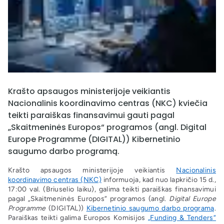
Krašto apsaugos ministerijoje veikiantis
Nacionalinis koordinavimo centras (NKC) kviečia
teikti paraiškas finansavimui gauti pagal
„Skaitmeninės Europos“ programos (angl. Digital
Europe Programme (DIGITAL)) Kibernetinio
saugumo darbo programą.
Krašto apsaugos ministerijoje veikiantis
Nacionalinis
koordinavimo centras (NKC)
informuoja, kad nuo lapkričio 15 d.,
17:00 val. (Briuselio laiku), galima teikti paraiškas finansavimui
pagal „Skaitmeninės Europos“ programos (angl.
Digital Europe
Programme
(DIGITAL))
Kibernetinio saugumo darbo programą
.
Paraiškas teikti galima Europos Komisijos
„Funding & Tenders“