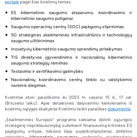
portale
pagal šias kvietimų temas:
ES kibernetinio saugumo atsparumo, koordinavimo ir
kibernetinio saugumo poligonai
Saugumo operacinių centrų (SOC) pajėgumų stiprinimas
5G strateginės skaitmeninės infrastruktūros ir technologijų
saugumo užtikrinimas
Inovatyvių kibernetinio saugumo sprendimų pritaikymas
TIS direktyvos įgyvendinimo ir nacionalinių kibernetinio
saugumo strategijų rėmimas
Testavimo ir sertifikavimo galimybės
Nacionalinių koordinavimo centrų tinklo su valstybėmis
narėmis diegimas
Kvietimai atviri paraiškoms iki 2023 m. vasario 15 d., 17 val.
(Briuselio laiku). Apie detalesnes dalyvavimo kiekviename iš
kvietimų sąlygas skaitykite Kvietimo teikti paraiškas
dokumente
.
„Skaitmeninės Europos“ programa siekiama didinti sąjungos
strateginę nepriklausomybę sutelkiant finansavimą kritinėse ES
pajėgumų srityse, tokiose kaip superkompiuteriai, dirbtinis