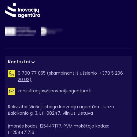
Kontaktai
0 700 77 055 (skambinant iš užsienio +370 5 206
20 02)
konsultacijos@inovacijuagentura.lt
Rekvizitai: Viešoji įstaiga Inovacijų agentūra Juozo
Balčikonio g. 3, LT-08247, Vilnius, Lietuva
Įmonės kodas: 125447177, PVM mokėtojo kodas:
LT254471716