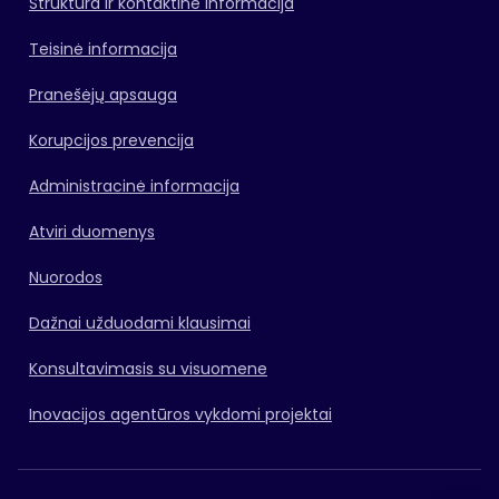
Struktūra ir kontaktinė informacija
Teisinė informacija
Pranešėjų apsauga
Korupcijos prevencija
Administracinė informacija
Atviri duomenys
Nuorodos
Dažnai užduodami klausimai
Konsultavimasis su visuomene
Inovacijos agentūros vykdomi projektai