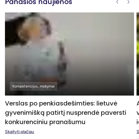
Panašios naujienos
Kompetencijos, mokymai
Verslas po penkiasdešimties: lietuvė
gyvenimišką patirtį nusprendė paversti
konkurenciniu pranašumu
Skaityti plačiau
S