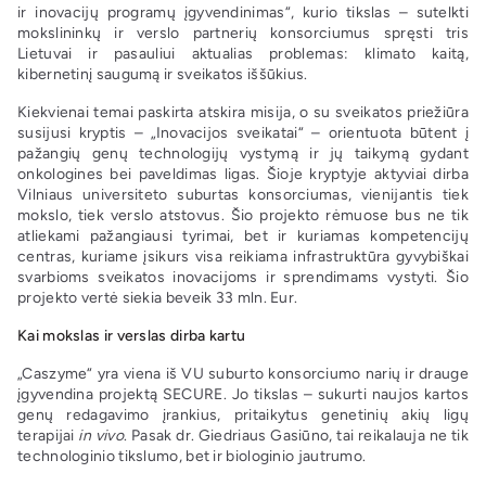
ir inovacijų programų įgyvendinimas“, kurio tikslas – sutelkti
mokslininkų ir verslo partnerių konsorciumus spręsti tris
Lietuvai ir pasauliui aktualias problemas: klimato kaitą,
kibernetinį saugumą ir sveikatos iššūkius.
Kiekvienai temai paskirta atskira misija, o su sveikatos priežiūra
susijusi kryptis – „Inovacijos sveikatai“ – orientuota būtent į
pažangių genų technologijų vystymą ir jų taikymą gydant
onkologines bei paveldimas ligas. Šioje kryptyje aktyviai dirba
Vilniaus universiteto suburtas konsorciumas, vienijantis tiek
mokslo, tiek verslo atstovus. Šio projekto rėmuose bus ne tik
atliekami pažangiausi tyrimai, bet ir kuriamas kompetencijų
centras, kuriame įsikurs visa reikiama infrastruktūra gyvybiškai
svarbioms sveikatos inovacijoms ir sprendimams vystyti. Šio
projekto vertė siekia beveik 33 mln. Eur.
Kai mokslas ir verslas dirba kartu
„Caszyme“ yra viena iš VU suburto konsorciumo narių ir drauge
įgyvendina projektą SECURE. Jo tikslas – sukurti naujos kartos
genų redagavimo įrankius, pritaikytus genetinių akių ligų
terapijai
in vivo
. Pasak dr. Giedriaus Gasiūno, tai reikalauja ne tik
technologinio tikslumo, bet ir biologinio jautrumo.