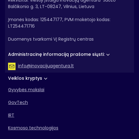
Rekvizitai: Viešoji įstaiga Inovacijų agentūra Juozo
Balčikonio g. 3, LT-08247, Vilnius, Lietuva
Įmonės kodas: 125447177, PVM mokėtojo kodas:
LT254471716
Duomenys tvarkomi VĮ Registrų centras
Administracinę informaciją prašome siųsti:
info@inovacijuagentura.lt
Veiklos kryptys
Gyvybės mokslai
GovTech
IRT
Kosmoso technologijos