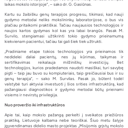
laikas mokslo istorijoje“, – sako dr. G. Gasiūnas.
Kartu su žaibišku genų terapijos progresu, tikimasi, kad nauji
gydymo metodai neliks mokslininkų laboratorijose, o bus vis
plačiau pritaikomi praktiškai. Tačiau naujausios technologijos ir
naujos kartos gydymas kol kas yra labai brangūs. Pasak M.
Survilo, stengiamasi užtikrinti tokio gydymo prieinamumą
kiekvienam pacientui, tačiau tai gali šiek tiek užtrukti.
„Pradiniame etape tokios technologijos yra prieinamos tik
nedidelei daliai pacientų, nes jų kūrimas, taikymas ir
sertifikavimas reikalauja milžiniškų investicijų. Bet
technologijos, kurios pradedamos naudoti masiškai, turi savybę
pigti – taip jau buvo su kompiuteriais, taip greičiausiai bus ir su
genų terapija“, – sako M. Survilas. Pasak jo, būtent todėl
valstybė turi aktyviai investuoti į šios srities infrastruktūrą, kad
pažangiausi diagnostikos ir gydymo metodai būtų prieinami
visiems ir nevirstų privilegija.
Nuo proveržio iki infrastruktūros
Apie tai, kaip mokslo pažangą perkelti į sveikatos priežiūros
praktiką, Lietuvoje kalbama nebe teoriškai. Šiuo metu šalyje
įgyvendinamas didelio masto projektas „Misijomis grįstų mokslo