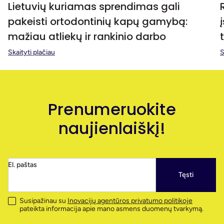
Lietuvių kuriamas sprendimas gali
pakeisti ortodontinių kapų gamybą:
mažiau atliekų ir rankinio darbo
Skaityti plačiau
S
Prenumeruokite
naujienlaiškį!
El. paštas
Tęsti
Susipažinau su
Inovacijų agentūros privatumo politikoje
pateikta informacija apie mano asmens duomenų tvarkymą.