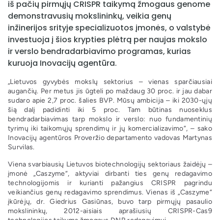
iš pačių pirmųjų CRISPR taikymą žmogaus genome
demonstravusių mokslininkų, veikia genų
inžinerijos srityje specializuotos įmonės, o valstybė
investuoja į šios krypties plėtrą per naujas mokslo
ir verslo bendradarbiavimo programas, kurias
kuruoja Inovacijų agentūra.
„Lietuvos gyvybės mokslų sektorius – vienas sparčiausiai
augančių. Per metus jis ūgteli po maždaug 30 proc. ir jau dabar
sudaro apie 2,7 proc. šalies BVP. Mūsų ambicija – iki 2030-ųjų
šią dalį padidinti iki 5 proc. Tam būtinas nuoseklus
bendradarbiavimas tarp mokslo ir verslo: nuo fundamentinių
tyrimų iki taikomųjų sprendimų ir jų komercializavimo“, – sako
Inovacijų agentūros Proveržio departamento vadovas Martynas
Survilas.
Viena svarbiausių Lietuvos biotechnologijų sektoriaus žaidėjų –
įmonė „Caszyme“, aktyviai dirbanti ties genų redagavimo
technologijomis ir kurianti pažangius CRISPR pagrindu
veikiančius genų redagavimo sprendimus. Vienas iš „Caszyme“
įkūrėjų, dr. Giedrius Gasiūnas, buvo tarp pirmųjų pasaulio
mokslininkų, 2012-aisiais aprašiusių CRISPR-Cas9