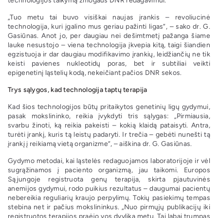
technologijos taikymą žmogaus DNR redagavimui.
„Tuo metu tai buvo visiškai naujas įrankis – revoliucinė
technologija, kuri įgalino mus geriau pažinti ligas“, – sako dr. G.
Gasiūnas. Anot jo, per daugiau nei dešimtmetį pažanga šiame
lauke nesustojo – viena technologija įkvepia kitą, taigi šiandien
egzistuoja ir dar daugiau modifikavimo įrankių, leidžiančių ne tik
keisti pavienes nukleotidų poras, bet ir subtiliai veikti
epigenetinį ląstelių kodą, nekeičiant pačios DNR sekos.
Trys sąlygos, kad technologija taptų terapija
Kad šios technologijos būtų pritaikytos genetinių ligų gydymui,
pasak mokslininko, reikia įvykdyti tris sąlygas: „Pirmiausia,
svarbu žinoti, ką reikia pakeisti – kokią klaidą pataisyti. Antra,
turėti įrankį, kuris tą leistų padaryti. Ir trečia – gebėti nunešti tą
įrankį į reikiamą vietą organizme“, – aiškina dr. G. Gasiūnas.
Gydymo metodai, kai ląstelės redaguojamos laboratorijoje ir vėl
sugrąžinamos į paciento organizmą, jau taikomi. Europos
Sąjungoje registruota genų terapija, skirta pjautuvinės
anemijos gydymui, rodo puikius rezultatus – daugumai pacientų
nebereikia reguliarių kraujo perpylimų. Tokių pasiekimų tempas
stebina net ir pačius mokslininkus. „Nuo pirmųjų publikacijų iki
registruotos terapijos praėjo vos dvylika metų. Tai labai trumpas