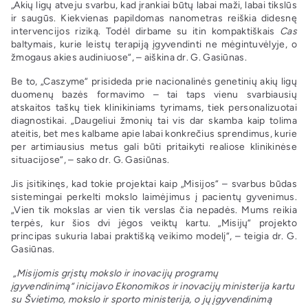
„Akių ligų atveju svarbu, kad įrankiai būtų labai maži, labai tikslūs
ir saugūs. Kiekvienas papildomas nanometras reiškia didesnę
intervencijos riziką. Todėl dirbame su itin kompaktiškais
Cas
baltymais, kurie leistų terapiją įgyvendinti ne mėgintuvėlyje, o
žmogaus akies audiniuose“, – aiškina dr. G. Gasiūnas.
Be to, „Caszyme“ prisideda prie nacionalinės genetinių akių ligų
duomenų bazės formavimo – tai taps vienu svarbiausių
atskaitos taškų tiek klinikiniams tyrimams, tiek personalizuotai
diagnostikai. „Daugeliui žmonių tai vis dar skamba kaip tolima
ateitis, bet mes kalbame apie labai konkrečius sprendimus, kurie
per artimiausius metus gali būti pritaikyti realiose klinikinėse
situacijose“, – sako dr. G. Gasiūnas.
Jis įsitikinęs, kad tokie projektai kaip „Misijos“ – svarbus būdas
sistemingai perkelti mokslo laimėjimus į pacientų gyvenimus.
„Vien tik mokslas ar vien tik verslas čia nepadės. Mums reikia
terpės, kur šios dvi jėgos veiktų kartu. „Misijų“ projekto
principas sukuria labai praktišką veikimo modelį“, – teigia dr. G.
Gasiūnas.
„Misijomis grįstų mokslo ir inovacijų programų
įgyvendinimą“ inicijavo Ekonomikos ir inovacijų ministerija kartu
su Švietimo, mokslo ir sporto ministerija, o jų įgyvendinimą