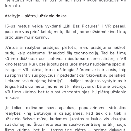
literatūros kūriniu. Tai bus pirmoji šios knygos adaptacija VR
formatu.
Ateityje – plėtra į užsienio rinkas
15-us metus veiklą vykdanti „Litl Baz Pictures“ į VR pasaulį
pasinėrė vos prieš keletą metų. Iki tol įmonė užsiėmė kino filmų
prodiusavimu ir kūrimu.
„Virtualiai realybei pradėjus plėtotis, mes pradėjome ieškoti
būdų, kaip galėtume išnaudoti šią technologiją. Tad be filmų
kūrimo didžiuosiuose Lietuvos miestuose esame atidarę ir VR
kino teatrus, kuriuose juostų peržiūros metu naudojama speciali
įranga – VR akiniai, kurie uždengia žiūrovo akis ir ausis, taip
sustiprinant visus pojūčius ir padedant dar tikroviškiau persikelti
į ekrane vaizduojamą istoriją“, – dalijasi projekto vystytojas ir
teigia, kad šiuo metu įmonė ne tik intensyviai dirba prie trečiojo
VR filmo kūrimo, bet taip pat koncentruojasi ir į plėtrą užsienio
rinkose.
„Ir toliau didiname savo apsukas, populiariname virtualios
realybės kiną Lietuvoje ir džiaugiamės, kad tiek čia, tiek ir
užsienio šalyse mūsų kuriamos juostos sulaukia vis daugiau
susidomėjimo. Šiuo metu esame susikoncentravę ne tik į naujo
filmo kūrimą, bet ir į tarptautinę plėtrą – norime dalyvauti