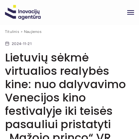
Titulinis
Naujienos
2024-11-21
Lietuvių sėkmė
virtualios realybės
kine: nuo dalyvavimo
Venecijos kino
festivalyje iki teisės
pasauliui pristatyti
„Mažojo princo“ VR