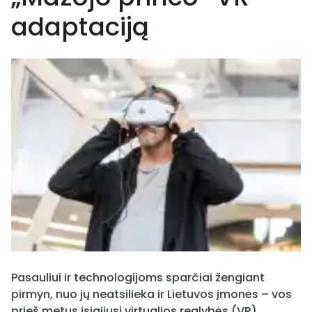
adaptaciją
Pasauliui ir technologijoms sparčiai žengiant
pirmyn, nuo jų neatsilieka ir Lietuvos įmonės – vos
prieš metus įsigijusi virtualios realybės (VR)