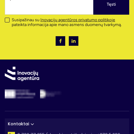
Tęsti
Susipažinau su
Inovacijų agentūros privatumo politikoje
pateikta informacija apie mano asmens duomenų tvarkymą.
Kontaktai