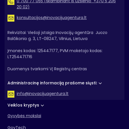
0 700 77 055 (skambinant iš užsienio +370 5 206
20 02)
konsultacijos@inovacijuagentura.lt
Rekvizitai: Viešoji įstaiga Inovacijų agentūra Juozo
Balčikonio g. 3, LT-08247, Vilnius, Lietuva
Įmonės kodas: 125447177, PVM mokėtojo kodas:
LT254471716
Duomenys tvarkomi VĮ Registrų centras
Administracinę informaciją prašome siųsti:
info@inovacijuagentura.lt
Veiklos kryptys
Gyvybės mokslai
GovTech