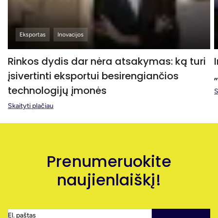
Eksportas
Inovacijos
Rinkos dydis dar nėra atsakymas: ką turi
įsivertinti eksportui besirengiančios
technologijų įmonės
S
Skaityti plačiau
Prenumeruokite
naujienlaiškį!
El. paštas