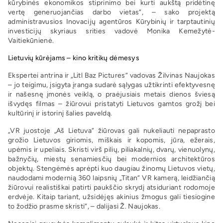
kūrybinės ekonomikos stiprinimo bei kurti aukštą pridėtinę
vertę generuojančias darbo vietas“, – sako projektą
administravusios Inovacijų agentūros Kūrybinių ir tarptautinių
investicijų skyriaus srities vadovė Monika Kemežytė-
Vaitiekūnienė.
Lietuvių kūrėjams – kino kritikų dėmesys
Ekspertei antrina ir „Litl Baz Pictures“ vadovas Žilvinas Naujokas
– jo teigimu, įsigyta įranga sudarė sąlygas užtikrinti efektyvesnę
ir našesnę įmonės veiklą, o praėjusiais metais dienos šviesą
išvydęs filmas – žiūrovui pristatyti Lietuvos gamtos grožį bei
kultūrinį ir istorinį šalies paveldą.
„VR juostoje „Aš Lietuva“ žiūrovas gali nukeliauti nepaprasto
grožio Lietuvos giriomis, miškais ir kopomis, jūra, ežerais,
upėmis ir upeliais. Skristi virš pilių, piliakalnių, dvarų, vienuolynų,
bažnyčių, miestų senamiesčių bei modernios architektūros
objektų. Stengėmės aprėpti kuo daugiau žinomų Lietuvos vietų,
naudodami modernią 360 laipsnių „Titan“ VR kamerą, leidžiančią
žiūrovui realistiškai patirti paukščio skrydį atsiduriant rodomoje
erdvėje. Kitaip tariant, užsidėjęs akinius žmogus gali tiesiogine
to žodžio prasme skristi“, – dalijasi Ž. Naujokas.