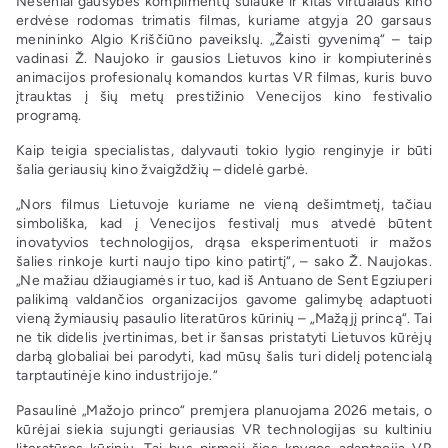
Neseniai gausybės komplimentų sulaukė ir kitas virtualaus kino
erdvėse rodomas trimatis filmas, kuriame atgyja 20 garsaus
menininko Algio Kriščiūno paveikslų. „Žaisti gyvenimą“ – taip
vadinasi Ž. Naujoko ir gausios Lietuvos kino ir kompiuterinės
animacijos profesionalų komandos kurtas VR filmas, kuris buvo
įtrauktas į šių metų prestižinio Venecijos kino festivalio
programą.
Kaip teigia specialistas, dalyvauti tokio lygio renginyje ir būti
šalia geriausių kino žvaigždžių – didelė garbė.
„Nors filmus Lietuvoje kuriame ne vieną dešimtmetį, tačiau
simboliška, kad į Venecijos festivalį mus atvedė būtent
inovatyvios technologijos, drąsa eksperimentuoti ir mažos
šalies rinkoje kurti naujo tipo kino patirtį“, – sako Ž. Naujokas.
„Ne mažiau džiaugiamės ir tuo, kad iš Antuano de Sent Egziuperi
palikimą valdančios organizacijos gavome galimybę adaptuoti
vieną žymiausių pasaulio literatūros kūrinių – „Mažąjį princą“. Tai
ne tik didelis įvertinimas, bet ir šansas pristatyti Lietuvos kūrėjų
darbą globaliai bei parodyti, kad mūsų šalis turi didelį potencialą
tarptautinėje kino industrijoje.“
Pasaulinė „Mažojo princo“ premjera planuojama 2026 metais, o
kūrėjai siekia sujungti geriausias VR technologijas su kultiniu