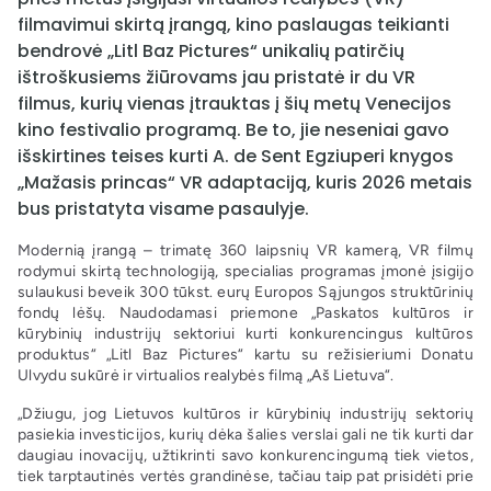
filmavimui skirtą įrangą, kino paslaugas teikianti
bendrovė „Litl Baz Pictures“ unikalių patirčių
ištroškusiems žiūrovams jau pristatė ir du VR
filmus, kurių vienas įtrauktas į šių metų Venecijos
kino festivalio programą. Be to, jie neseniai gavo
išskirtines teises kurti A. de Sent Egziuperi knygos
„Mažasis princas“ VR adaptaciją, kuris 2026 metais
bus pristatyta visame pasaulyje.
Modernią įrangą – trimatę 360 laipsnių VR kamerą, VR filmų
rodymui skirtą technologiją, specialias programas įmonė įsigijo
sulaukusi beveik 300 tūkst. eurų Europos Sąjungos struktūrinių
fondų lėšų. Naudodamasi priemone „Paskatos kultūros ir
kūrybinių industrijų sektoriui kurti konkurencingus kultūros
produktus“ „Litl Baz Pictures“ kartu su režisieriumi Donatu
Ulvydu sukūrė ir virtualios realybės filmą „Aš Lietuva“.
„Džiugu, jog Lietuvos kultūros ir kūrybinių industrijų sektorių
pasiekia investicijos, kurių dėka šalies verslai gali ne tik kurti dar
daugiau inovacijų, užtikrinti savo konkurencingumą tiek vietos,
tiek tarptautinės vertės grandinėse, tačiau taip pat prisidėti prie