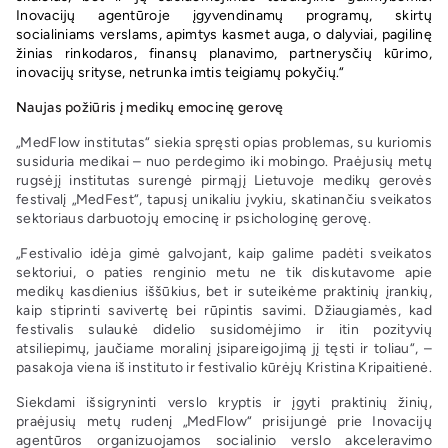
Inovacijų agentūroje įgyvendinamų programų, skirtų
socialiniams verslams, apimtys kasmet auga, o dalyviai, pagilinę
žinias rinkodaros, finansų planavimo, partnerysčių kūrimo,
inovacijų srityse, netrunka imtis teigiamų pokyčių.“
N
aujas požiūris į medikų emocinę gerovę
„MedFlow institutas“ siekia spręsti opias problemas, su kuriomis
susiduria medikai – nuo perdegimo iki mobingo. Praėjusių metų
rugsėjį institutas surengė pirmąjį Lietuvoje medikų gerovės
festivalį „MedFest“, tapusį unikaliu įvykiu, skatinančiu sveikatos
sektoriaus darbuotojų emocinę ir psichologinę gerovę.
„Festivalio idėja gimė galvojant, kaip galime padėti sveikatos
sektoriui, o paties renginio metu ne tik diskutavome apie
medikų kasdienius iššūkius, bet ir suteikėme praktinių įrankių,
kaip stiprinti savivertę bei rūpintis savimi. Džiaugiamės, kad
festivalis sulaukė didelio susidomėjimo ir itin pozityvių
atsiliepimų, jaučiame moralinį įsipareigojimą jį tęsti ir toliau“, –
pasakoja viena iš instituto ir festivalio kūrėjų Kristina Kripaitienė.
Siekdami išsigryninti verslo kryptis ir įgyti praktinių žinių,
praėjusių metų rudenį „MedFlow“ prisijungė prie Inovacijų
agentūros organizuojamos socialinio verslo akceleravimo