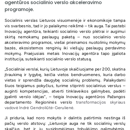
agentūros socialinio verslo akceleravimo
programoje.
Socialinis verslas Lietuvos visuomenėje ir ekonomikoje tampa
vis svarbesnis, tad ir jo palaikymo reikšmė – tik auga. Tai pastebi
Inovacijų agentūra, teikianti socialinio verslo plėtrai ir augimui
skirtą nemokamų paslaugų paketą – nuo socialinio verslo
akceleravimo programos, viešai prieinamos nuotolinių mokymų
bazės, ekosistemos renginių iki viešųjų paslaugų perdavimo
mokymų. Praėjusiais metais Inovacijų agentūra tapo įgaliota
institucija, suteikianti socialinio verslo statusą.
„Socialiniai verslai, kurių Lietuvoje skaičiuojame per 200, skatina
įtraukimą ir lygybę, keičia vietos bendruomenes, kuria darbo
vietas ir sprendžia daugybę socialinių problemų. Palaikydami
šiuos teigiamus pokyčius, turime stiprinti socialinius verslus –
auginti kompetencijas, atverti tinklaveikos galimybes, padėti
įgalinti verslo idėjas“, – teigia Inovacijų agentūros Pažangos
departamento Regioninės verslo
transformacijos skyriaus
vadovė Indrė Gendroliūtė-Gerulienė.
Ji priduria, kad noro mokytis ir dalintis patirtimis nestinga iš
pačių verslo atstovų: „Lietuvoje auga ne tik socialinių verslų
skaičius, bet ir jų susidomėjimas tobulėjimo galimybėmis.