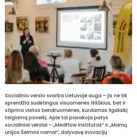
Socialinio verslo svarba Lietuvoje auga – jis ne tik
sprendžia sudėtingus visuomenės iššūkius, bet ir
stiprina vietos bendruomenes, kurdamas ilgalaikį
teigiamą poveikį. Apie tai pasakoja patys
socialiniai verslai – „MedFlow institutas“ ir „Mamų
unijos Šeimos namai“, dalyvavę Inovacijų