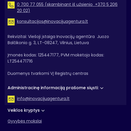
0 700 77 055 (skambinant iš užsienio +370 5 206
20 02)
konsultacijos@inovacijuagentura.lt
Rekvizitai: Viešoji įstaiga Inovacijų agentūra Juozo
Balčikonio g. 3, LT-08247, Vilnius, Lietuva
Įmonės kodas: 125447177, PVM mokėtojo kodas:
LT254471716
Duomenys tvarkomi VĮ Registrų centras
Administracinę informaciją prašome siųsti:
info@inovacijuagentura.lt
Veiklos kryptys
Gyvybės mokslai