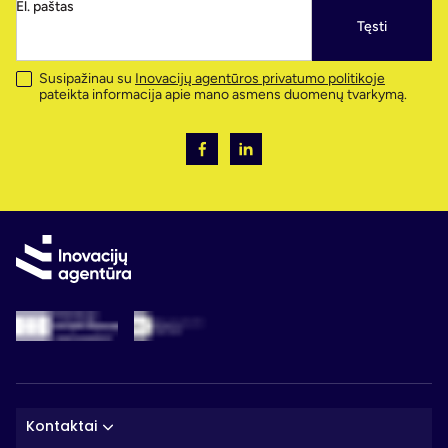
El. paštas
Tęsti
Susipažinau su
Inovacijų agentūros privatumo politikoje
pateikta informacija apie mano asmens duomenų tvarkymą.
Kontaktai