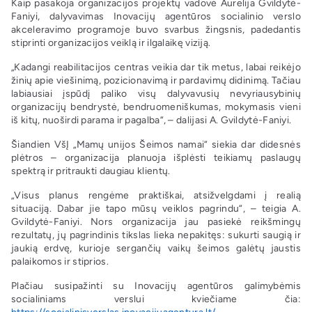
Kaip pasakoja organizacijos projektų vadovė Aurelija Gvildytė-
Faniyi, dalyvavimas Inovacijų agentūros socialinio verslo
akceleravimo programoje buvo svarbus žingsnis, padedantis
stiprinti organizacijos veiklą ir ilgalaikę viziją.
„Kadangi reabilitacijos centras veikia dar tik metus, labai reikėjo
žinių apie viešinimą, pozicionavimą ir pardavimų didinimą. Tačiau
labiausiai įspūdį paliko visų dalyvavusių nevyriausybinių
organizacijų bendrystė, bendruomeniškumas, mokymasis vieni
iš kitų, nuoširdi parama ir pagalba“, – dalijasi A. Gvildytė-Faniyi.
Šiandien VšĮ „Mamų unijos Šeimos namai“ siekia dar didesnės
plėtros – organizacija planuoja išplėsti teikiamų paslaugų
spektrą ir pritraukti daugiau klientų.
„Visus planus rengėme praktiškai, atsižvelgdami į realią
situaciją. Dabar jie tapo mūsų veiklos pagrindu“, – teigia A.
Gvildytė-Faniyi. Nors organizacija jau pasiekė reikšmingų
rezultatų, jų pagrindinis tikslas lieka nepakitęs: sukurti saugią ir
jaukią erdvę, kurioje sergančių vaikų šeimos galėtų jaustis
palaikomos ir stiprios.
Plačiau susipažinti su Inovacijų agentūros galimybėmis
socialiniams verslui kviečiame čia: