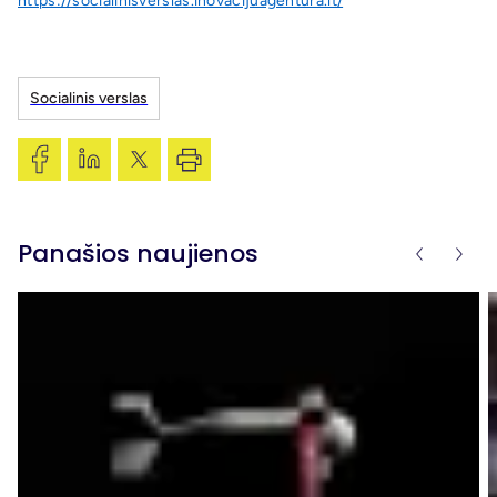
https://socialinisverslas.inovacijuagentura.lt/
Socialinis verslas
Panašios naujienos