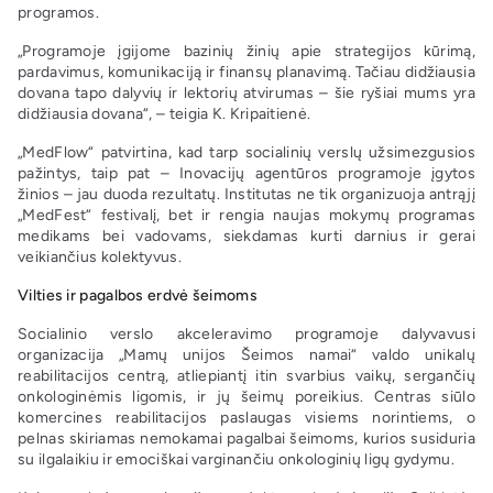
programos.
„Programoje įgijome bazinių žinių apie strategijos kūrimą,
pardavimus, komunikaciją ir finansų planavimą. Tačiau didžiausia
dovana tapo dalyvių ir lektorių atvirumas – šie ryšiai mums yra
didžiausia dovana“, – teigia K. Kripaitienė.
„MedFlow“ patvirtina, kad tarp socialinių verslų užsimezgusios
pažintys, taip pat – Inovacijų agentūros programoje įgytos
žinios – jau duoda rezultatų. Institutas ne tik organizuoja antrąjį
„MedFest“ festivalį, bet ir rengia naujas mokymų programas
medikams bei vadovams, siekdamas kurti darnius ir gerai
veikiančius kolektyvus.
Vilties ir pagalbos erdvė šeimoms
Socialinio verslo akceleravimo programoje dalyvavusi
organizacija „Mamų unijos Šeimos namai“ valdo unikalų
reabilitacijos centrą, atliepiantį itin svarbius vaikų, sergančių
onkologinėmis ligomis, ir jų šeimų poreikius. Centras siūlo
komercines reabilitacijos paslaugas visiems norintiems, o
pelnas skiriamas nemokamai pagalbai šeimoms, kurios susiduria
su ilgalaikiu ir emociškai varginančiu onkologinių ligų gydymu.