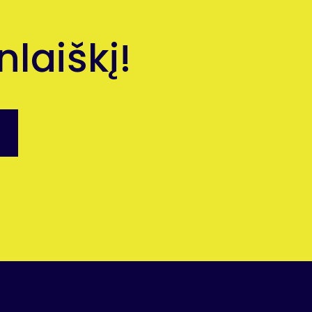
laiškį!