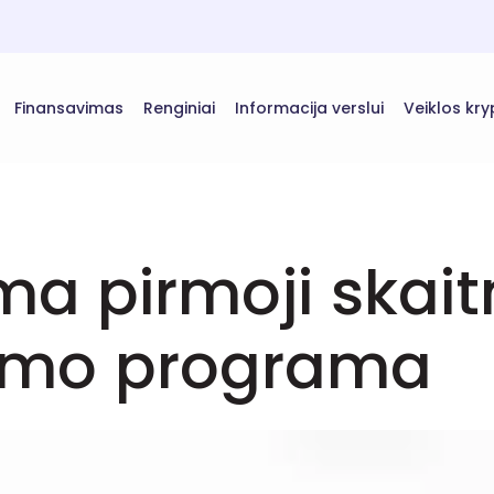
Finansavimas
Renginiai
Informacija verslui
Veiklos kry
ama pirmoji skai
ymo programa