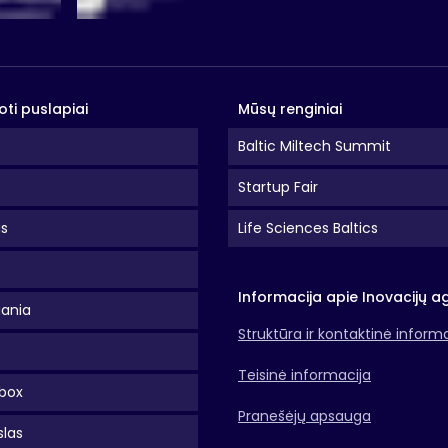
oti puslapiai
Mūsų renginiai
Baltic Miltech Summit
Startup Fair
as
Life Sciences Baltics
Informacija apie Inovacijų a
uania
Struktūra ir kontaktinė inform
Teisinė informacija
box
Pranešėjų apsauga
slas