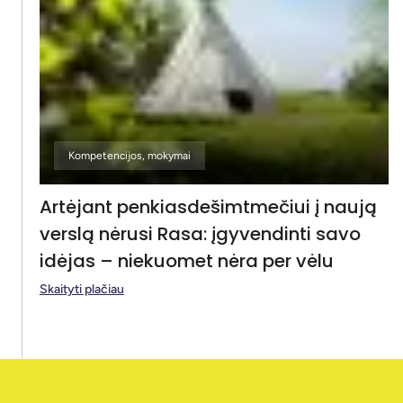
Kompetencijos, mokymai
Artėjant penkiasdešimtmečiui į naują
verslą nėrusi Rasa: įgyvendinti savo
idėjas – niekuomet nėra per vėlu
Skaityti plačiau