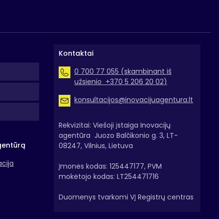
Kontaktai
0 700 77 055 (skambinant iš
užsienio +370 5 206 20 02)
konsultacijos@inovacijuagentura.lt
Rekvizitai: Viešoji įstaiga Inovacijų
agentūra Juozo Balčikonio g. 3, LT-
gentūrą
08247, Vilnius, Lietuva
acija
Įmonės kodas: 125447177, PVM
mokėtojo kodas: LT254471716
Duomenys tvarkomi VĮ Registrų centras