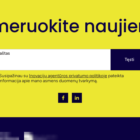
eruokite naujien
paštas
Tęsti
Susipažinau su
Inovacijų agentūros privatumo politikoje
pateikta
informacija apie mano asmens duomenų tvarkymą.