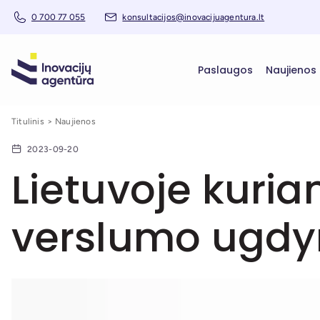
0 700 77 055
konsultacijos@inovacijuagentura.lt
Paslaugos
Naujienos
Titulinis
Naujienos
2023-09-20
Lietuvoje kuri
verslumo ugd