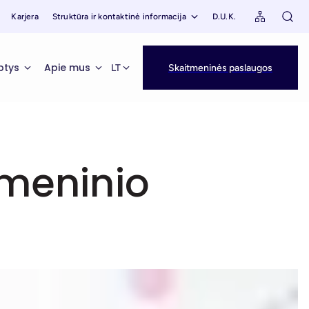
Karjera
Struktūra ir kontaktinė informacija
D.U.K.
ptys
Apie mus
LT
Skaitmeninės paslaugos
tmeninio