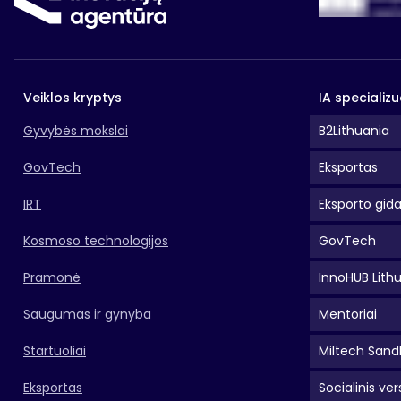
Veiklos kryptys
IA specializu
Gyvybės mokslai
B2Lithuania
GovTech
Eksportas
IRT
Eksporto gid
Kosmoso technologijos
GovTech
Pramonė
InnoHUB Lith
Saugumas ir gynyba
Mentoriai
Startuoliai
Miltech Sand
Eksportas
Socialinis ver