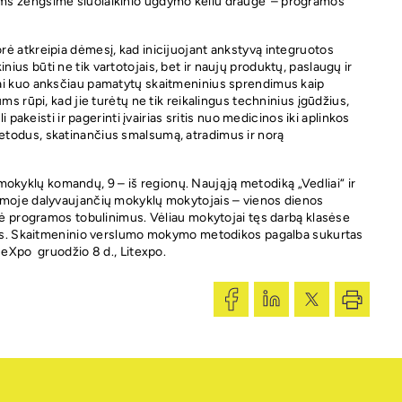
ams žengsime šiuolaikinio ugdymo keliu drauge“– programos
ė atkreipia dėmesį, kad inicijuojant ankstyvą integruotos
us būti ne tik vartotojais, bet ir naujų produktų, paslaugų ir
iai kuo anksčiau pamatytų skaitmeninius sprendimus kaip
ms rūpi, kad jie turėtų ne tik reikalingus techninius įgūdžius,
 pakeisti ir pagerinti įvairias sritis nuo medicinos iki aplinkos
etodus, skatinančius smalsumą, atradimus ir norą
kyklų komandų, 9 – iš regionų. Naująją metodiką „Vedliai“ ir
ramoje dalyvaujančių mokyklų mokytojais – vienos dienos
ūlė programos tobulinimus. Vėliau mokytojai tęs darbą klasėse
ijas. Skaitmeninio verslumo mokymo metodikos pagalba sukurtas
 eXpo gruodžio 8 d., Litexpo.