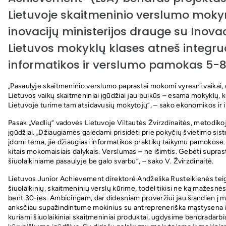
Lietuvoje skaitmeninio verslumo moky
inovacijų ministerijos drauge su Inova
Lietuvos mokyklų klases atneš integruo
informatikos ir verslumo pamokas 5-8
„Pasaulyje skaitmeninio verslumo paprastai mokomi vyresni vaikai, 
Lietuvos vaikų skaitmeniniai įgūdžiai jau puikūs – esama mokyklų,
Lietuvoje turime tam atsidavusių mokytojų“, – sako ekonomikos ir 
Pasak „Vedlių“ vadovės Lietuvoje Viltautės Žvirzdinaitės, metodik
įgūdžiai. „Džiaugiamės galėdami prisidėti prie pokyčių švietimo sis
įdomi tema, jie džiaugiasi informatikos praktikų taikymu pamokose. 
kitais mokomaisiais dalykais. Verslumas – ne išimtis. Gebėti suprasti
šiuolaikiniame pasaulyje be galo svarbu“, – sako V. Žvirzdinaitė.
Lietuvos Junior Achievement direktorė Andželika Rusteikienės teigia,
šiuolaikinių, skaitmeninių verslų kūrime, todėl tikisi ne ką mažesn
bent 30-ies. Ambicingam, dar didesniam proveržiui jau šiandien į
anksčiau supažindintume mokinius su antrepreneriška mąstysena ir š
kuriami šiuolaikiniai skaitmeniniai produktai, ugdysime bendradarbia