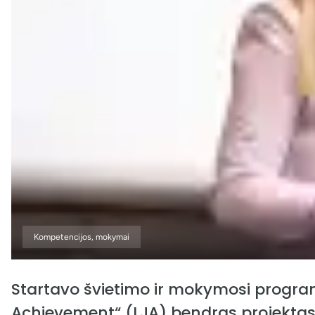
Kompetencijos, mokymai
Startavo švietimo ir mokymosi programo
Achievement“ (LJA) bendras projektas –