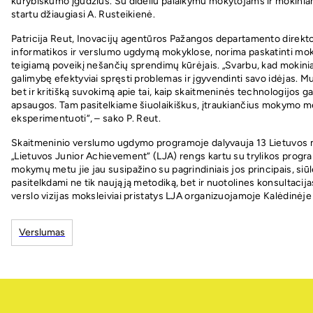
kūrybiškumo įgūdžius. Su dideliu palaikymu mokytojams ir mokini
startu džiaugiasi A. Rusteikienė.
Patricija Reut, Inovacijų agentūros Pažangos departamento direktor
informatikos ir verslumo ugdymą mokyklose, norima paskatinti mokini
teigiamą poveikį nešančių sprendimų kūrėjais. „Svarbu, kad mokin
galimybę efektyviai spręsti problemas ir įgyvendinti savo idėjas. Mu
bet ir kritišką suvokimą apie tai, kaip skaitmeninės technologijos gali
apsaugos. Tam pasitelkiame šiuolaikiškus, įtraukiančius mokymo m
eksperimentuoti“, – sako P. Reut.
Skaitmeninio verslumo ugdymo programoje dalyvauja 13 Lietuvos mo
„Lietuvos Junior Achievement“ (LJA) rengs kartu su trylikos prog
mokymų metu jie jau susipažino su pagrindiniais jos principais, si
pasitelkdami ne tik naująją metodiką, bet ir nuotolines konsultac
verslo vizijas moksleiviai pristatys LJA organizuojamoje Kalėdinėje
Verslumas