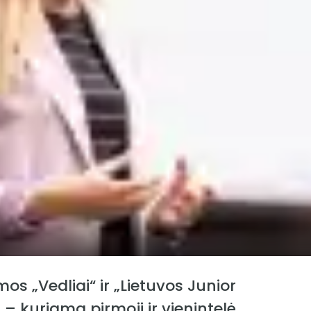
s „Vedliai“ ir „Lietuvos Junior
 kuriama pirmoji ir vienintelė