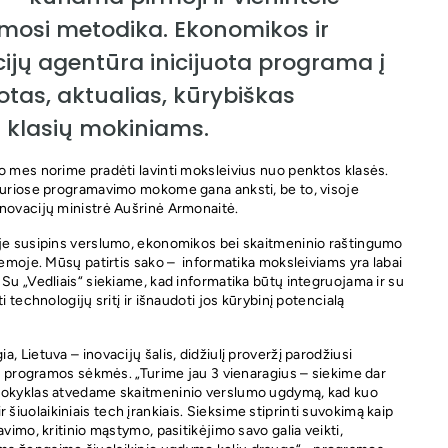
mosi metodika. Ekonomikos ir
cijų agentūra inicijuota programa į
tas, aktualias, kūrybiškas
 klasių mokiniams.
o mes norime pradėti lavinti moksleivius nuo penktos klasės.
 kuriose programavimo mokome gana anksti, be to, visoje
inovacijų ministrė Aušrinė Armonaitė.
oje susipins verslumo, ekonomikos bei skaitmeninio raštingumo
temoje. Mūsų patirtis sako – informatika moksleiviams yra labai
Su „Vedliais“ siekiame, kad informatika būtų integruojama ir su
 technologijų sritį ir išnaudoti jos kūrybinį potencialą
 Lietuva – inovacijų šalis, didžiulį proveržį parodžiusi
ės programos sėkmės. „Turime jau 3 vienaragius – siekime dar
 mokyklas atvedame skaitmeninio verslumo ugdymą, kad kuo
iuolaikiniais tech įrankiais. Sieksime stiprinti suvokimą kaip
vimo, kritinio mąstymo, pasitikėjimo savo galia veikti,