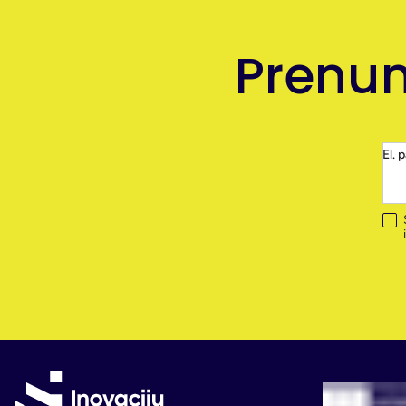
Prenum
El. 