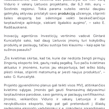
Vidurio ir vakarų Lietuvos projektams, dar 6,3 mln. eurų –
Sostinės regionui. Tokia parama suteiks verslui daugiau
galimybių aktyviau pristatyti savo
produkciją
užsienyje, stiprinti
šalies eksportą bei sėkmingai veikti besikeičiančioje
tarptautinėje aplinkoje, siekiant ilgalaikio augimo“, – sako E.
Radišauskienė.
Inovacijų agentūros Investicijų vertinimo vadovė Gintarė
Kuncaitytė sako, kad daug Lietuvos įmonių turi kokybiškų
produktų ar paslaugų, tačiau sustoja ties klausimu – kaip apie tai
sužinos pasaulis?
„Šis kvietimas skirtas, kad tie, kurie dar nedrįsta žengti pirmųjų
žingsnių eksporto link, gautų realią pagalbą. Tuo pačiu kvietimas
aktualus ir įmonėms, kurios jau eksportuoja, bet ieško būdų
plėsti rinkas, stiprinti matomumą ar įvesti naujus produktus“, –
sako G. Kuncaitytė.
Projekto įgyvendinimo planus gali teikti visos MVĮ, atitinkančios
kvietimo sąlygas. Įmonės gali gauti finansavimą dalyvavimui
tarptautinėse parodose, savo gaminių ar paslaugų sertifikavimui.
Įmonės, veikiančios Vidurio ir vakarų Lietuvoje ir dar
nevykdžiusios eksporto, taip pat gali pretenduoti į išlaidų
padengimą eksporto vadybininkui ir e. rinkodaros sprendimams