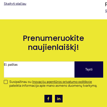
Skaityti plačiau
S
Prenumeruokite
naujienlaiškį!
El. paštas
Tęsti
Susipažinau su
Inovacijų agentūros privatumo politikoje
pateikta informacija apie mano asmens duomenų tvarkymą.