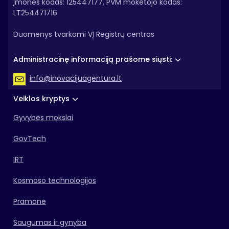
Įmonės kodas: 125447177, PVM mokėtojo kodas:
LT254471716
Duomenys tvarkomi VĮ Registrų centras
Administracinę informaciją prašome siųsti:
info@inovacijuagentura.lt
Veiklos kryptys
Gyvybės mokslai
GovTech
IRT
Kosmoso technologijos
Pramonė
Saugumas ir gynyba