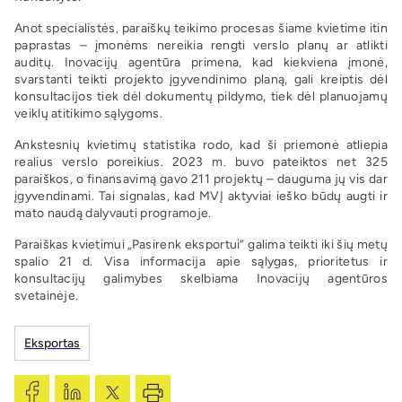
Anot specialistės, paraiškų teikimo procesas šiame kvietime itin
paprastas – įmonėms nereikia rengti verslo planų ar atlikti
auditų. Inovacijų agentūra primena, kad kiekviena įmonė,
svarstanti teikti projekto įgyvendinimo planą, gali kreiptis dėl
konsultacijos tiek dėl dokumentų pildymo, tiek dėl planuojamų
veiklų atitikimo sąlygoms.
Ankstesnių kvietimų statistika rodo, kad ši priemonė atliepia
realius verslo poreikius. 2023 m. buvo pateiktos net 325
paraiškos, o finansavimą gavo 211 projektų – dauguma jų vis dar
įgyvendinami. Tai signalas, kad MVĮ aktyviai ieško būdų augti ir
mato naudą dalyvauti programoje.
Paraiškas kvietimui „Pasirenk eksportui“ galima teikti iki šių metų
spalio 21 d. Visa informacija apie sąlygas, prioritetus ir
konsultacijų galimybes skelbiama Inovacijų agentūros
svetainėje.
Eksportas