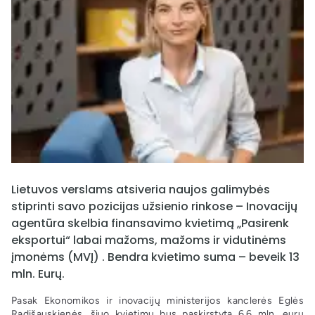
Lietuvos verslams atsiveria naujos galimybės
stiprinti savo pozicijas užsienio rinkose – Inovacijų
agentūra skelbia finansavimo kvietimą „Pasirenk
eksportui“ labai mažoms, mažoms ir vidutinėms
įmonėms (MVĮ) . Bendra kvietimo suma – beveik 13
mln. Eurų.
Pasak Ekonomikos ir inovacijų ministerijos kanclerės Eglės
Radišauskienės, šiuo kvietimu bus paskirstyta 6,6 mln. eurų