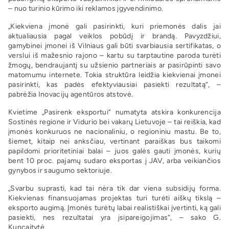
– nuo turinio kūrimo iki reklamos įgyvendinimo.
„Kiekviena įmonė gali pasirinkti, kuri priemonės dalis jai
aktualiausia pagal veiklos pobūdį ir brandą. Pavyzdžiui,
gamybinei įmonei iš Vilniaus gali būti svarbiausia sertifikatas, o
verslui iš mažesnio rajono – kartu su tarptautine paroda turėti
žmogų, bendraujantį su užsienio partneriais ar pasirūpinti savo
matomumu internete. Tokia struktūra leidžia kiekvienai įmonei
pasirinkti, kas padės efektyviausiai pasiekti rezultatą“, –
pabrėžia Inovacijų agentūros atstovė.
Kvietime „Pasirenk eksportui“ numatyta atskira konkurencija
Sostinės regione ir Vidurio bei vakarų Lietuvoje – tai reiškia, kad
įmonės konkuruos ne nacionaliniu, o regioniniu mastu. Be to,
šiemet, kitaip nei anksčiau, vertinant paraiškas bus taikomi
papildomi prioritetiniai balai – juos galės gauti įmonės, kurių
bent 10 proc. pajamų sudaro eksportas į JAV, arba veikiančios
gynybos ir saugumo sektoriuje.
„Svarbu suprasti, kad tai nėra tik dar viena subsidijų forma.
Kiekvienas finansuojamas projektas turi turėti aiškų tikslą –
eksporto augimą. Įmonės turėtų labai realistiškai įvertinti, ką gali
pasiekti, nes rezultatai yra įsipareigojimas“, – sako G.
Kuncaitytė.