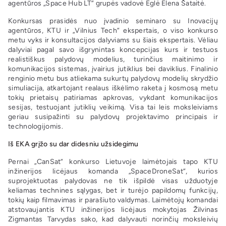
agentūros „Space Hub LT“ grupės vadovė Eglė Elena Šataitė.
Konkursas prasidės nuo įvadinio seminaro su Inovacijų
agentūros, KTU ir „Vilnius Tech“ ekspertais, o viso konkurso
metu vyks ir konsultacijos dalyviams su šiais ekspertais. Vėliau
dalyviai pagal savo išgrynintas koncepcijas kurs ir testuos
realistiškus palydovų modelius, turinčius maitinimo ir
komunikacijos sistemas, įvairius jutiklius bei daviklius. Finalinio
renginio metu bus atliekama sukurtų palydovų modelių skrydžio
simuliacija, atkartojant realaus iškėlimo raketa į kosmosą metu
tokių prietaisų patiriamas apkrovas, vykdant komunikacijos
sesijas, testuojant jutiklių veikimą. Visa tai leis moksleiviams
geriau susipažinti su palydovų projektavimo principais ir
technologijomis.
Iš EKA grįžo su dar didesniu užsidegimu
Pernai „CanSat“ konkurso Lietuvoje laimėtojais tapo KTU
inžinerijos licėjaus komanda „SpaceDroneSat“, kurios
suprojektuotas palydovas ne tik išpildė visas užduotyje
keliamas technines sąlygas, bet ir turėjo papildomų funkcijų,
tokių kaip filmavimas ir parašiuto valdymas. Laimėtojų komandai
atstovaujantis KTU inžinerijos licėjaus mokytojas Žilvinas
Zigmantas Tarvydas sako, kad dalyvauti norinčių moksleivių