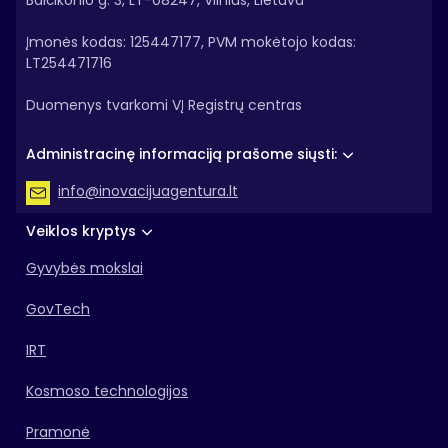
Balčikonio g. 3, LT-08247, Vilnius, Lietuva
Įmonės kodas: 125447177, PVM mokėtojo kodas:
LT254471716
Duomenys tvarkomi VĮ Registrų centras
Administracinę informaciją prašome siųsti:
info@inovacijuagentura.lt
Veiklos kryptys
Gyvybės mokslai
GovTech
IRT
Kosmoso technologijos
Pramonė