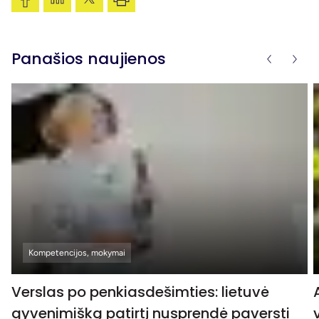
Panašios naujienos
Kompetencijos, mokymai
Verslas po penkiasdešimties: lietuvė
gyvenimišką patirtį nusprendė paversti