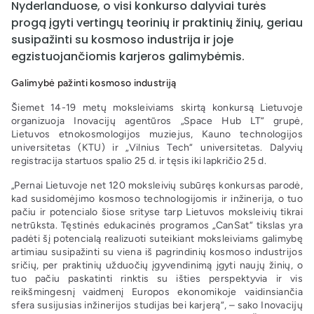
Nyderlanduose, o visi konkurso dalyviai turės
progą įgyti vertingų teorinių ir praktinių žinių, geriau
susipažinti su kosmoso industrija ir joje
egzistuojančiomis karjeros galimybėmis.
Galimybė pažinti kosmoso industriją
Šiemet 14-19 metų moksleiviams skirtą konkursą Lietuvoje
organizuoja Inovacijų agentūros „Space Hub LT“ grupė,
Lietuvos etnokosmologijos muziejus, Kauno technologijos
universitetas (KTU) ir „Vilnius Tech“ universitetas. Dalyvių
registracija startuos spalio 25 d. ir tęsis iki lapkričio 25 d.
„Pernai Lietuvoje net 120 moksleivių subūręs konkursas parodė,
kad susidomėjimo kosmoso technologijomis ir inžinerija, o tuo
pačiu ir potencialo šiose srityse tarp Lietuvos moksleivių tikrai
netrūksta. Tęstinės edukacinės programos „CanSat“ tikslas yra
padėti šį potencialą realizuoti suteikiant moksleiviams galimybę
artimiau susipažinti su viena iš pagrindinių kosmoso industrijos
sričių, per praktinių užduočių įgyvendinimą įgyti naujų žinių, o
tuo pačiu paskatinti rinktis su išties perspektyvia ir vis
reikšmingesnį vaidmenį Europos ekonomikoje vaidinsiančia
sfera susijusias inžinerijos studijas bei karjerą“, – sako Inovacijų