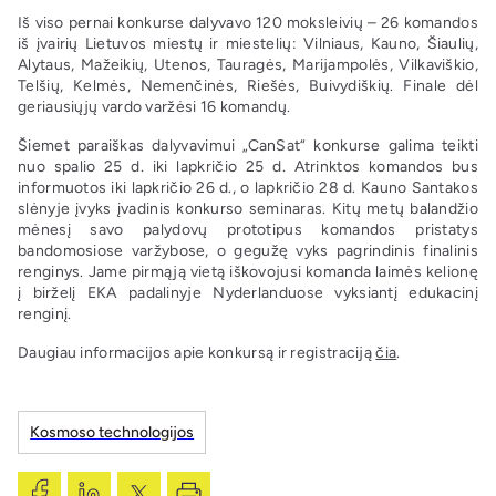
Iš viso pernai konkurse dalyvavo 120 moksleivių – 26 komandos
iš įvairių Lietuvos miestų ir miestelių: Vilniaus, Kauno, Šiaulių,
Alytaus, Mažeikių, Utenos, Tauragės, Marijampolės, Vilkaviškio,
Telšių, Kelmės, Nemenčinės, Riešės, Buivydiškių. Finale dėl
geriausiųjų vardo varžėsi 16 komandų.
Šiemet paraiškas dalyvavimui „CanSat“ konkurse galima teikti
nuo spalio 25 d. iki lapkričio 25 d. Atrinktos komandos bus
informuotos iki lapkričio 26 d., o lapkričio 28 d. Kauno Santakos
slėnyje įvyks įvadinis konkurso seminaras. Kitų metų balandžio
mėnesį savo palydovų prototipus komandos pristatys
bandomosiose varžybose, o gegužę vyks pagrindinis finalinis
renginys. Jame pirmąją vietą iškovojusi komanda laimės kelionę
į birželį EKA padalinyje Nyderlanduose vyksiantį edukacinį
renginį.
Daugiau informacijos apie konkursą ir registraciją
čia
.
Kosmoso technologijos