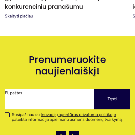
konkurenciniu pranašumu
Skaityti plačiau
S
Prenumeruokite
naujienlaiškį!
El. paštas
Tęsti
Susipažinau su
Inovacijų agentūros privatumo politikoje
pateikta informacija apie mano asmens duomenų tvarkymą.