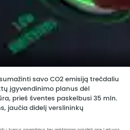
sumažinti savo CO2 emisiją trečdaliu
ektų įgyvendinimo planus dėl
tūra, prieš šventes paskelbusi 35 mln.
 jaučia didelį verslininkų
i į tvarius sprendimus bei reikšmingai prisidėti prie Lietuvos