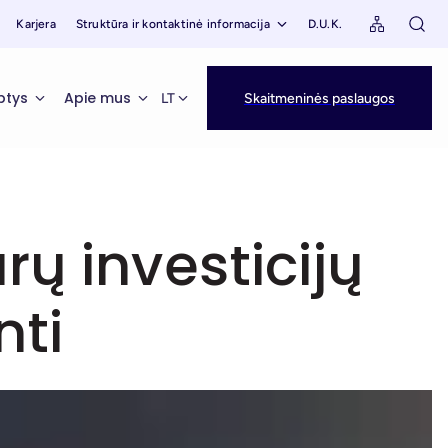
Karjera
Struktūra ir kontaktinė informacija
D.U.K.
ptys
Apie mus
LT
Skaitmeninės paslaugos
ų investicijų
nti