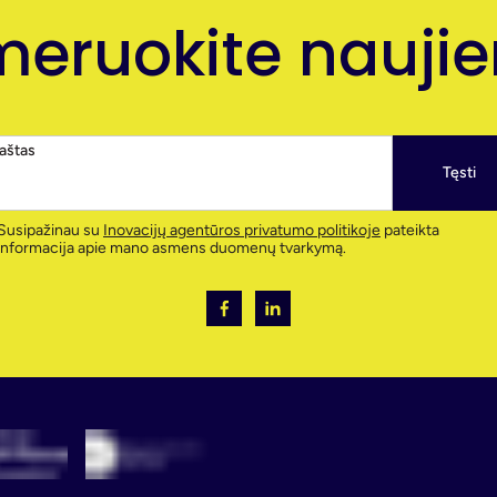
eruokite naujien
paštas
Tęsti
Susipažinau su
Inovacijų agentūros privatumo politikoje
pateikta
informacija apie mano asmens duomenų tvarkymą.