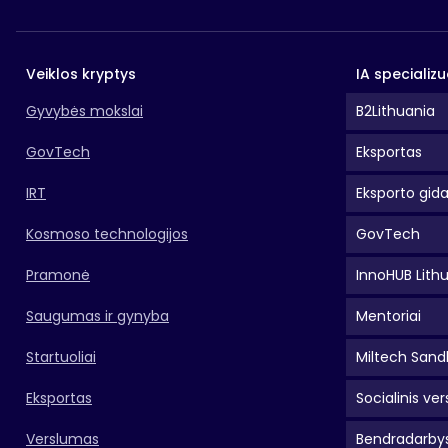
Veiklos kryptys
IA specializu
Gyvybės mokslai
B2Lithuania
GovTech
Eksportas
IRT
Eksporto gid
Kosmoso technologijos
GovTech
Pramonė
InnoHUB Lith
Saugumas ir gynyba
Mentoriai
Startuoliai
Miltech Sand
Eksportas
Socialinis ver
Verslumas
Bendradarbys