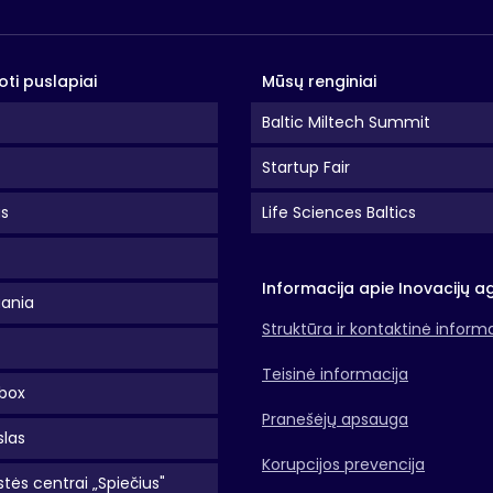
oti puslapiai
Mūsų renginiai
Baltic Miltech Summit
Startup Fair
as
Life Sciences Baltics
Informacija apie Inovacijų a
uania
Struktūra ir kontaktinė inform
Teisinė informacija
box
Pranešėjų apsauga
slas
Korupcijos prevencija
tės centrai „Spiečius"