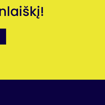
laiškį!