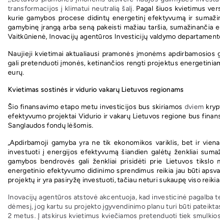
transformacijos į klimatui neutralią šalį.
Pagal šiuos kvietimus versl
kurie gamybos procese didintų energetinį efektyvumą ir sumažintų 
gamybinę įrangą arba seną pakeisti mažiau taršia, sumažinančia en
Vaitkūnienė, Inovacijų agentūros Investicijų valdymo departamento
Naujieji kvietimai aktualiausi pramonės įmonėms apdirbamosios g
gali pretenduoti įmonės, ketinančios rengti projektus energetiniam
eurų.
Kvietimas sostinės ir vidurio vakarų Lietuvos regionams
Šio finansavimo etapo metu investicijos bus skiriamos
dviem
krypt
efektyvumo projektai Vidurio ir vakarų Lietuvos regione bus finan
Sanglaudos fondų lėšomis.
„Apdirbamoji gamyba yra ne tik ekonomikos variklis, bet ir viena
investuoti į energijos efektyvumą šiandien galėtų ženkliai sum
gamybos bendrovės gali ženkliai prisidėti prie Lietuvos tikslo
energetinio efektyvumo didinimo sprendimus reikia jau būti apsvarsč
projektų ir yra pasiryžę investuoti, tačiau neturi sukaupę viso reiki
Inovacijų agentūros atstovė akcentuoja, kad investicinė pagalba tei
dėmesį, jog kartu su projekto įgyvendinimo planu turi būti pateiktas
2 metus. Į atskirus kvietimus kviečiamos pretenduoti tiek smulkios