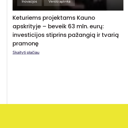
Inovacijos
Verslo aplinka
Keturiems projektams Kauno
apskrityje – beveik 63 mln. eurų:
investicijos stiprins pažangią ir tvarią
pramonę
Skaityti plačiau