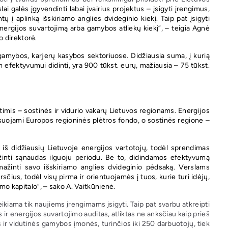
ai galės įgyvendinti labai įvairius projektus – įsigyti įrengimus,
į aplinką išskiriamo anglies dvideginio kiekį. Taip pat įsigyti
ergijos suvartojimą arba gamybos atliekų kiekį“, – teigia Agnė
 direktorė.
amybos, karjerų kasybos sektoriuose. Didžiausia suma, į kurią
 efektyvumui didinti, yra 900 tūkst. eurų, mažiausia – 75 tūkst.
imis – sostinės ir vidurio vakarų Lietuvos regionams. Energijos
suojami Europos regioninės plėtros fondo, o sostinės regione –
 iš didžiausių Lietuvoje energijos vartotojų, todėl sprendimas
ažinti sąnaudas ilguoju periodu. Be to, didindamos efektyvumą
 mažinti savo išskiriamo anglies dvideginio pėdsaką. Verslams
ius, todėl visų pirma ir orientuojamės į tuos, kurie turi idėjų,
amo kapitalo“, – sako A. Vaitkūnienė.
kiama tik naujiems įrengimams įsigyti. Taip pat svarbu atkreipti
 ir energijos suvartojimo auditas, atliktas ne anksčiau kaip prieš
 ir vidutinės gamybos įmonės, turinčios iki 250 darbuotojų, tiek