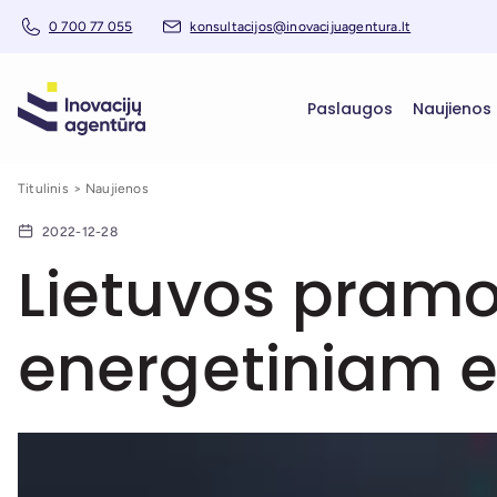
0 700 77 055
konsultacijos@inovacijuagentura.lt
Paslaugos
Naujienos
Titulinis
Naujienos
2022-12-28
Lietuvos pramon
energetiniam e