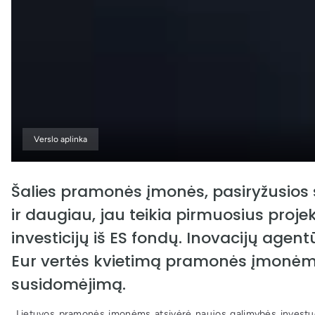
Verslo aplinka
Šalies pramonės įmonės, pasiryžusios 
ir daugiau, jau teikia pirmuosius proj
investicijų iš ES fondų. Inovacijų agen
Eur vertės kvietimą pramonės įmonėms,
susidomėjimą.
,,Lietuvos pramonės įmonėms atsivėrė naujos galimybės investuot