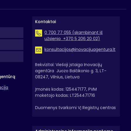
Kontaktai
0 700 77 055 (skambinant iš
užsienio +370 5 206 20 02)
konsultacijos@inovacijuagentura.lt
Rekvizitai: Viešoji įstaiga Inovacijų
agentūra Juozo Balčikonio g. 3, LT-
gentūrą
08247, Vilnius, Lietuva
acija
Įmonės kodas: 125447177, PVM
mokėtojo kodas: LT254471716
Duomenys tvarkomi VĮ Registrų centras