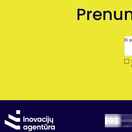
Prenum
El. 