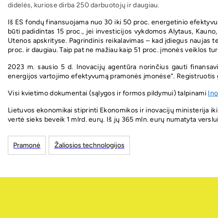
didelės, kuriose dirba 250 darbuotojų ir daugiau.
Iš ES fondų finansuojama nuo 30 iki 50 proc. energetinio efektyvu
būti padidintas 15 proc., jei investicijos vykdomos Alytaus, Kauno,
Utenos apskrityse. Pagrindinis reikalavimas – kad įdiegus naujas
proc. ir daugiau. Taip pat ne mažiau kaip 51 proc. įmonės veiklos tu
2023 m. sausio 5 d. Inovacijų agentūra norinčius gauti finansav
energijos vartojimo efektyvumą pramonės įmonėse“. Registruotis
Visi kvietimo dokumentai (sąlygos ir formos pildymui) talpinami
Ino
Lietuvos ekonomikai stiprinti Ekonomikos ir inovacijų ministerija i
vertė sieks beveik 1 mlrd. eurų. Iš jų 365 mln. eurų numatyta verslu
Pramonė
Žaliosios technologijos