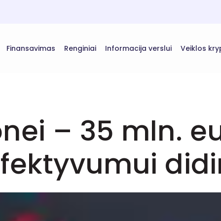
Finansavimas
Renginiai
Informacija verslui
Veiklos kry
ei – 35 mln. eur
fektyvumui didi