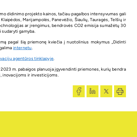
mo didinimo projekto kainos, tačiau pagalbos intensyvumas gali
 Klaipėdos, Marijampolės, Panevėžio, Šiaulių, Tauragės, Telšių ir
 technologijas ar įrengimus, bendrovės CO2 emisija sumažėtų 30
ri sudaryti gamyba.
imą pagal šią priemonę kviečia į nuotolinius mokymus „Didinti
 galima
internetu
.
vacijų agentūros tinklapyje
.
ki 2023 m. pabaigos planuoja įgyvendinti priemones, kurių bendra
i, inovacijoms ir investicijoms.