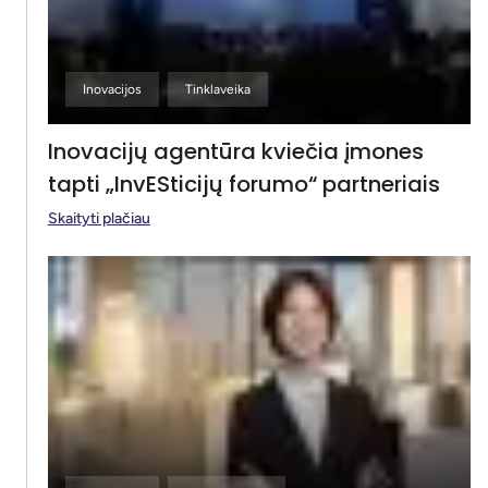
Inovacijos
Tinklaveika
Inovacijų agentūra kviečia įmones
tapti „InvESticijų forumo“ partneriais
Skaityti plačiau