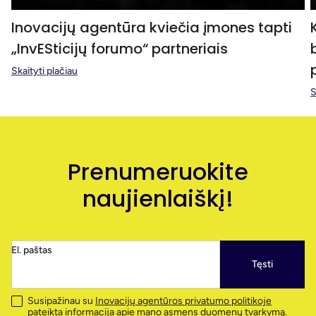
Inovacijų agentūra kviečia įmones tapti
„InvESticijų forumo“ partneriais
Skaityti plačiau
S
Prenumeruokite
naujienlaiškį!
El. paštas
Tęsti
Susipažinau su
Inovacijų agentūros privatumo politikoje
pateikta informacija apie mano asmens duomenų tvarkymą.