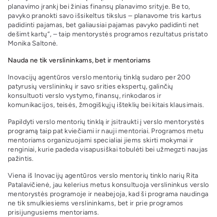
planavimo įrankį bei žinias finansų planavimo srityje. Be to,
pavyko pranokti savo išsikeltus tikslus – planavome tris kartus
padidinti pajamas, bet galiausiai pajamas pavyko padidinti net
dešimt kartų“, – taip mentorystės programos rezultatus pristato
Monika Saltonė.
Nauda ne tik verslininkams, bet ir mentoriams
Inovacijų agentūros verslo mentorių tinklą sudaro per 200
patyrusių verslininkų ir savo srities ekspertų, galinčių
konsultuoti verslo vystymo, finansų, rinkodaros ir
komunikacijos, teisės, žmogiškųjų išteklių bei kitais klausimais.
Papildyti verslo mentorių tinklą ir įsitraukti į verslo mentorystės
programą taip pat kviečiami ir nauji mentoriai. Programos metu
mentoriams organizuojami specialiai jiems skirti mokymai ir
renginiai, kurie padeda visapusiškai tobulėti bei užmegzti naujas
pažintis.
Viena iš Inovacijų agentūros verslo mentorių tinklo narių Rita
Patalavičienė, jau kelerius metus konsultuoja verslininkus verslo
mentorystės programoje ir neabejoja, kad ši programa naudinga
ne tik smulkiesiems verslininkams, bet ir prie programos
prisijungusiems mentoriams.