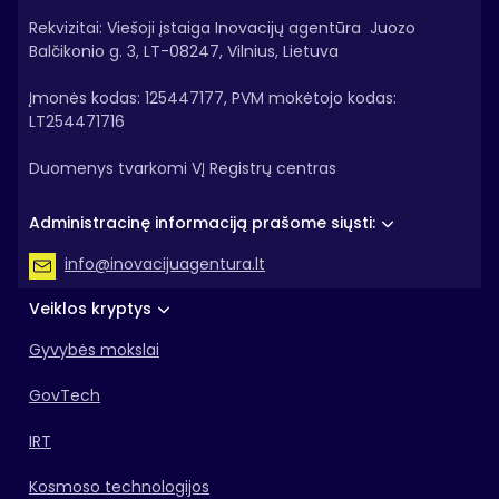
Rekvizitai: Viešoji įstaiga Inovacijų agentūra Juozo
Balčikonio g. 3, LT-08247, Vilnius, Lietuva
Įmonės kodas: 125447177, PVM mokėtojo kodas:
LT254471716
Duomenys tvarkomi VĮ Registrų centras
Administracinę informaciją prašome siųsti:
info@inovacijuagentura.lt
Veiklos kryptys
Gyvybės mokslai
GovTech
IRT
Kosmoso technologijos