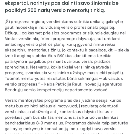
ekspertai, norintys pasidalinti savo žiniomis bei
papildyti 200 narių verslo mentorių tinklą.
„Ši programa regionų verslininkams suteikia unikalią galimybę
gauti nuoseklią ir individualią verslo profesionalo pagalbą.
Džiugu, jog kasmet prie šios programos prisijungia daugiau nei
šimtas verslininkų. Vieni programoje dalyvauja jau turėdami
ambicingų verslo plėtros planų, kurių įgyvendinimui reikia
ekspertinių mentoriaus žinių, jo kontaktų ir pagalbos, kiti – siekia
įveikti augimą stabdančius iššūkius, dar kitiems tereikia
palaikymo ir pagalbos priimant svarbius verslo pradžios
sprendimus. Nesvarbu, kokie tikslai verslininką atveda į
programą, svarbiausia verslininko užsispyrimas siekti pokyčių.
Tuomet mentorystės rezultatas būna sėkmingas – akivaizdus
verslo progresas,“ – kalba Patricija Reut, Inovacijų agentūros
Bendrųjų verslo kompetencijų departamento vadovė.
Verslo mentorystės programa prasidės įvadine sesija, kurios
metu bus atrinkti labiausiai motyvuoti, į rezultatą orientuoti
verslininkai, o atsižvelgiant į konkretaus dalyvio tikslus ir
poreikius, jam bus skirtas mentorius, su kuriuo verslininkas
bendradarbiaus 8-9 mėnesius. Programos dalyviai taip pat turės
galimybę mokymų ir konsultacijų metu ugdyti savo verslo