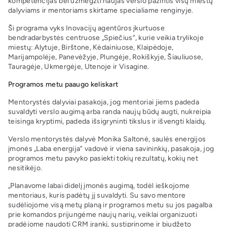
kompetencijas bei užmegzti naujas verslo pažintis visų miestų
dalyviams ir mentoriams skirtame specialiame renginyje.
Ši programa vyks Inovacijų agentūros įkurtuose
bendradarbystės centruose „Spiečius“, kurie veikia trylikoje
miestų: Alytuje, Birštone, Kėdainiuose, Klaipėdoje,
Marijampolėje, Panevėžyje, Plungėje, Rokiškyje, Šiauliuose,
Tauragėje, Ukmergėje, Utenoje ir Visagine.
Programos metu paaugo keliskart
Mentorystės dalyviai pasakoja, jog mentoriai jiems padeda
suvaldyti verslo augimą arba randa naujų būdų augti, nukreipia
teisinga kryptimi, padeda išsigryninti tikslus ir išvengti klaidų.
Verslo mentorystės dalyvė Monika Saltonė, saulės energijos
įmonės „Laba energija” vadovė ir viena savininkių, pasakoja, jog
programos metu pavyko pasiekti tokių rezultatų, kokių net
nesitikėjo.
„Planavome labai didelį įmonės augimą, todėl ieškojome
mentoriaus, kuris padėtų jį suvaldyti. Su savo mentore
sudėliojome visą metų planą ir programos metu su jos pagalba
prie komandos prijungėme naujų narių, veiklai organizuoti
pradėjome naudoti CRM įrankį, sustiprinome ir biudžeto