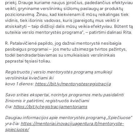
priekį. Drauge kuriame naujus įpročius, padedančius efektyviau
veikti, gryniname verslininkų siūlomų paslaugų ar produktų
pozicionavimą. Žinau, kad kiekvienam iš mūsų reikalingas tiek
vidinis, tiek išorinis vadovas, kuris įpareigotų mus veikti ir
atsiskaityti – taip didžioji dalis mūsų veikia efektyviau. Būtent tą
suteikia verslo mentorystės programa”, – patirtimi dalinasi Rita.
R. Patalavičienė papildo, jog dažnai mentorystė nesibaigia
pasibaigus programai – jos metu užsimezga tvirtos pažintys,
todėl bendradarbiaviamas su smulkiaisiais verslininkais
paprastai tęsiasi toliau.
Registruotis į verslo mentorystės programą smulkieji
verslininkai kviečiami iki
kovo
1
dienos:
https://bit.ly/mentorystesregistracija
Savo srities ekspertai, norintys programos metu pasidalinti
žiniomis ir patirtimi, registruotis kviečiami
čia:
https://bit.ly/registracijamentoriams
Daugiau informacijos apie mentorystės programą „Spiečiuose“
yra čia:
https://mentoriai.inovacijuagentura.lt/mentoryste-
spieciuose/