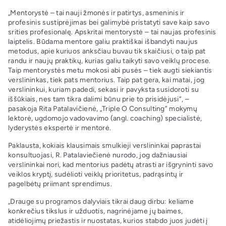
„Mentorystė – tai nauji žmonės ir patirtys, asmeninis ir
profesinis sustiprėjimas bei galimybė pristatyti save kaip savo
srities profesionalę. Apskritai mentorystė – tai naujas profesinis
laiptelis. Būdama mentore galiu praktiškai išbandyti naujus
metodus, apie kuriuos anksčiau buvau tik skaičiusi, o taip pat
randu ir naujų praktikų, kurias galiu taikyti savo veiklų procese.
Taip mentorystės metu mokosi abi pusės – tiek augti siekiantis
verslininkas, tiek pats mentorius. Taip pat gera, kai matai, jog
verslininkui, kuriam padedi, sekasi ir pavyksta susidoroti su
iššūkiais, nes tam tikra dalimi būnu prie to prisidėjusi“, –
pasakoja Rita Patalavičienė, „Triple O Consulting” mokymų
lektorė, ugdomojo vadovavimo (angl. coaching) specialistė,
lyderystės ekspertė ir mentorė.
Paklausta, kokiais klausimais smulkieji verslininkai paprastai
konsultuojasi, R. Patalaviečienė nurodo, jog dažniausiai
verslininkai nori, kad mentorius padėtų atrasti ar išgryninti savo
veiklos kryptį, sudėlioti veiklų prioritetus, padrąsintų ir
pagelbėtų priimant sprendimus.
„Drauge su programos dalyviais tikrai daug dirbu: keliame
konkrečius tikslus ir užduotis, nagrinėjame jų baimes,
atidėliojimų priežastis ir nuostatas, kurios stabdo juos judėti į