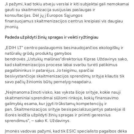
Ji pažymi, kad tokiu atveju verslai ir kiti subjektai gali nemokamai
gauti su skaitmenizacija susijusias paslaugas ir
konsultacijas. Dėl jų į Europos Sąjungos
finansuojamus skaitmenizacijos centrus kreipiasi vis daugiau
įmonių.
Padeda užpildyti žinių spragas ir veikti ryžtingiau
„EDIH LT“ centro paslaugomis besinaudojančios ekologiškų ir
natūralių grūdų produktų gamybos
bendrovės „Ustukių malūnas“direktorius Kipras Uždavinys sako,
kad skaitmenizacijos procese labai svarbu turėti patikimus
pagalbininkus ir patarėjus. Jo teigimu, sparčiai
besivystančioje skaitmenizacijos sprendimų srityje kliautis tik
savo pačių žiniomis būtų pernelyg neapdairu.
„Neįmanoma žinoti visko, kas vyksta šioje srityje, kokie nauji
skaitmeniniai sprendimai siūlomi rinkoje, kokių finansavimo
galimybių esama, kur įgyti trūkstamų kompetencijų ir
pan. Skaitmenizacijos srityje besispecializuojantys patarėjai iš
išorės leidžia užpildyti žinių spragas ir priimti geresnius
sprendimus“, – sako K. Uždavinys.
Įmonės vadovas pažymi, kad tik ESIC specialisto pagalbos dėka