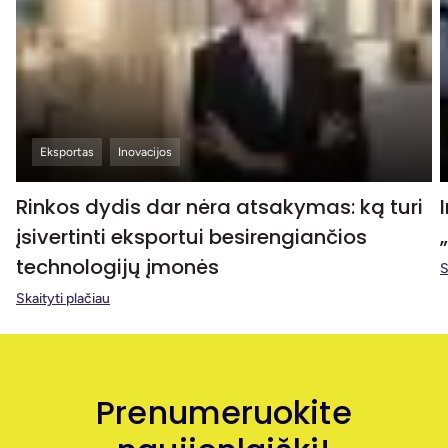
Eksportas
Inovacijos
Rinkos dydis dar nėra atsakymas: ką turi
įsivertinti eksportui besirengiančios
technologijų įmonės
S
Skaityti plačiau
Prenumeruokite