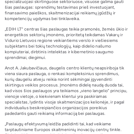
specializuojasi skirtinguose sektoriuose, visuose galima gauti
šias paslaugas: sprendimų testavimas prieš investuojant,
finansavimo paieškos, skaitmenizacijai reikiamų įgūdžių ir
kompetencijų ugdymas bei tinklaveika.
„EDIH LT“ centras šias paslaugas teikia pramonės, žemės ūkio ir
energetikos sektorių įmonėms, prioritetą teikdamas Vakarų ir
Vidurio Lietuvos regione veikiantiems verslo ir viešiesiems
subjektams bei tokių technologijų, kaip didelio našumo
kompiuteriai, dirbtinis intelektas ir kibernetinio saugumo
sprendimai, diegimui.
Anot A. Jakubavičiaus, daugelis centro klientų neapsiriboja tik
viena siaura paslauga, o renkasi kompleksinius sprendimus,
kurių daugeliu atveju reikia norint sėkmingai įgyvendinti
skirtingus veiklos procesus. Įmonėms didelę naudą duoda tai,
kad visos šios paslaugos yra teikiamos „vieno langelio“ principu,
vienoje vietoje, o kiekvienam klientui yra paskiriamas
specialistas, lydintis visoje skaitmenizacijos kelionėje, ir pagal
individualius besikreipiančios organizacijos poreikius
padedantis gauti reikiamą informaciją bei paslaugas.
„Paslaugų efektyvumą leidžia padidinti tai, kad veikiame
tarptautiniame Europos skaitmeninių inovacijų centrų tinkle.