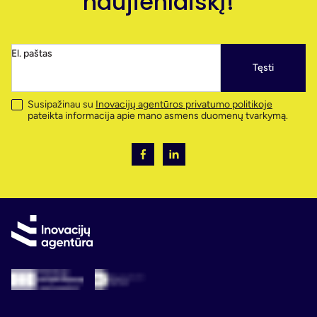
naujienlaiškį!
El. paštas
Tęsti
Susipažinau su
Inovacijų agentūros privatumo politikoje
pateikta informacija apie mano asmens duomenų tvarkymą.