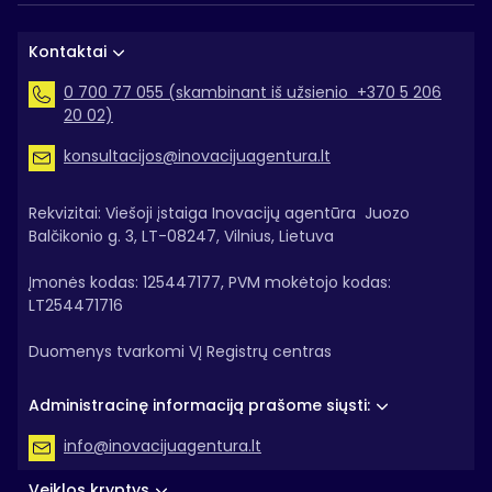
Kontaktai
0 700 77 055 (skambinant iš užsienio +370 5 206
20 02)
konsultacijos@inovacijuagentura.lt
Rekvizitai: Viešoji įstaiga Inovacijų agentūra Juozo
Balčikonio g. 3, LT-08247, Vilnius, Lietuva
Įmonės kodas: 125447177, PVM mokėtojo kodas:
LT254471716
Duomenys tvarkomi VĮ Registrų centras
Administracinę informaciją prašome siųsti:
info@inovacijuagentura.lt
Veiklos kryptys