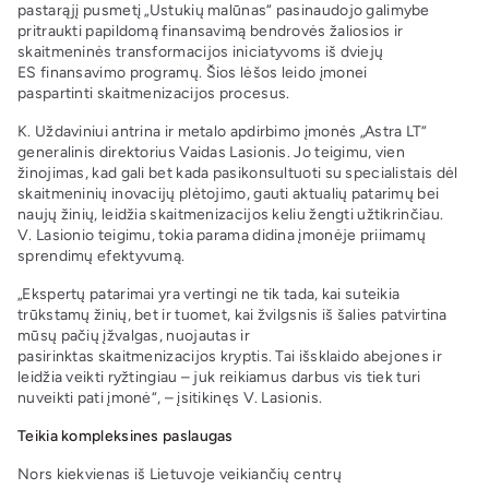
pastarąjį pusmetį „Ustukių malūnas“ pasinaudojo galimybe
pritraukti papildomą finansavimą bendrovės žaliosios ir
skaitmeninės transformacijos iniciatyvoms iš dviejų
ES finansavimo programų. Šios lėšos leido įmonei
paspartinti skaitmenizacijos procesus.
K. Uždaviniui antrina ir metalo apdirbimo įmonės „Astra LT“
generalinis direktorius Vaidas Lasionis. Jo teigimu, vien
žinojimas, kad gali bet kada pasikonsultuoti su specialistais dėl
skaitmeninių inovacijų plėtojimo, gauti aktualių patarimų bei
naujų žinių, leidžia skaitmenizacijos keliu žengti užtikrinčiau.
V. Lasionio teigimu, tokia parama didina įmonėje priimamų
sprendimų efektyvumą.
„Ekspertų patarimai yra vertingi ne tik tada, kai suteikia
trūkstamų žinių, bet ir tuomet, kai žvilgsnis iš šalies patvirtina
mūsų pačių įžvalgas, nuojautas ir
pasirinktas skaitmenizacijos kryptis. Tai išsklaido abejones ir
leidžia veikti ryžtingiau – juk reikiamus darbus vis tiek turi
nuveikti pati įmonė“, – įsitikinęs V. Lasionis.
Teikia kompleksines paslaugas
Nors kiekvienas iš Lietuvoje veikiančių centrų