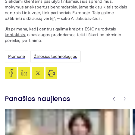
Siekdami klientams pasiūlyti tinkamiausius sprendimus,
mokymus ar ekspertus bendradarbiaujame tiek su kitais tokiais
centrais Lietuvoje, tiek partneriais Europoje. Taip galime
užtikrinti didžiausią vertę“, – sako A. Jakubavičius.
Jis primena, kad į centrus galima kreiptis
ESIC nurodytais
kontaktais
, o paslaugos pradedamos teikti iškart po pirminio
poreikių įvertinimo.
Pramonė
Žaliosios technologijos
Panašios naujienos