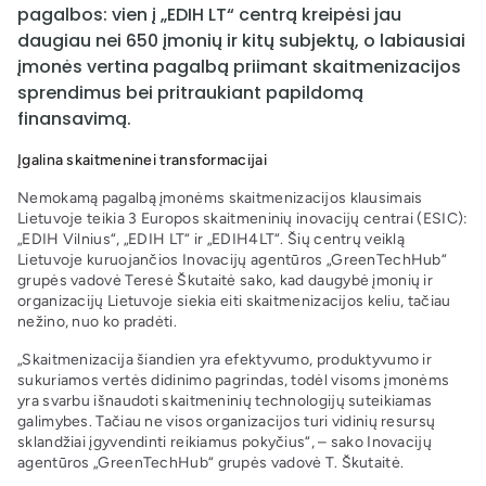
pagalbos: vien į „EDIH LT“ centrą kreipėsi jau
daugiau nei 650 įmonių ir kitų subjektų, o labiausiai
įmonės vertina pagalbą priimant skaitmenizacijos
sprendimus bei pritraukiant papildomą
finansavimą.
Įgalina skaitmeninei transformacijai
Nemokamą pagalbą įmonėms skaitmenizacijos klausimais
Lietuvoje teikia 3 Europos skaitmeninių inovacijų centrai (ESIC):
„EDIH Vilnius“, „EDIH LT“ ir „EDIH4LT“. Šių centrų veiklą
Lietuvoje kuruojančios Inovacijų agentūros „GreenTechHub“
grupės vadovė Teresė Škutaitė sako, kad daugybė įmonių ir
organizacijų Lietuvoje siekia eiti skaitmenizacijos keliu, tačiau
nežino, nuo ko pradėti.
„Skaitmenizacija šiandien yra efektyvumo, produktyvumo ir
sukuriamos vertės didinimo pagrindas, todėl visoms įmonėms
yra svarbu išnaudoti skaitmeninių technologijų suteikiamas
galimybes. Tačiau ne visos organizacijos turi vidinių resursų
sklandžiai įgyvendinti reikiamus pokyčius“, – sako Inovacijų
agentūros „GreenTechHub“ grupės vadovė T. Škutaitė.