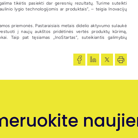
galima tikėtis pasiekti dar geresnių rezultatų. Turime sutelkti
ulinio lygio technologijomis ar produktais“, – teigia Inovacijų
namos priemonės. Pastaraisiais metais didelio aktyvumo sulaukė
investuoti į naujų aukštos pridėtinės vertės produktų kūrimą,
ai. Taip pat tęsiamas „InoStartas“, suteikiantis galimybių
eruokite naujien