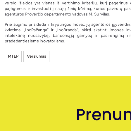
verslo išlaidos yra vienas iš vertinimo kriterijų, kurį pagerinus 
pajėgumus ir investuoti į naujų žinių kūrimą, kurios pavirstų pasa
agentūros Proveržio departamento vadovas M. Survilas.
Prie augimo prisideda ir kryptingos Inovacijų agentūros įgyvendi
kvietimai „InoPažanga“ ir „InoBranda“, skirti skatinti įmones 
intelektinę nuosavybę, bandomąją gamybą ir pasirengimą rink
pradedantiesiems inovatoriams.
MTEP
Verslumas
Prenum