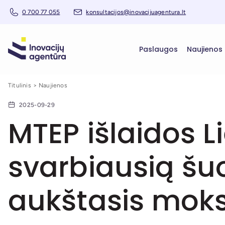
0 700 77 055
konsultacijos@inovacijuagentura.lt
Paslaugos
Naujienos
Titulinis
Naujienos
2025-09-29
MTEP išlaidos L
svarbiausią šuol
aukštasis mok