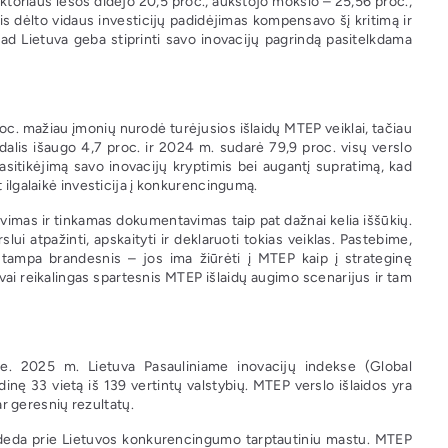
ktoriaus lėšos didėjo 20,5 proc., aukštojo mokslo – 25,56 proc.,
s dėlto vidaus investicijų padidėjimas kompensavo šį kritimą ir
ad Lietuva geba stiprinti savo inovacijų pagrindą pasitelkdama
roc. mažiau įmonių nurodė turėjusios išlaidų MTEP veiklai, tačiau
alis išaugo 4,7 proc. ir 2024 m. sudarė 79,9 proc. visų verslo
asitikėjimą savo inovacijų kryptimis bei augantį supratimą, kad
 ilgalaikė investicija į konkurencingumą.
avimas ir tinkamas dokumentavimas taip pat dažnai kelia iššūkių.
i atpažinti, apskaityti ir deklaruoti tokias veiklas. Pastebime,
s tampa brandesnis – jos ima žiūrėti į MTEP kaip į strateginę
uvai reikalingas spartesnis MTEP išlaidų augimo scenarijus ir tam
se. 2025 m. Lietuva Pasauliniame inovacijų indekse (Global
inę 33 vietą iš 139 vertintų valstybių. MTEP verslo išlaidos yra
dar geresnių rezultatų.
risideda prie Lietuvos konkurencingumo tarptautiniu mastu. MTEP