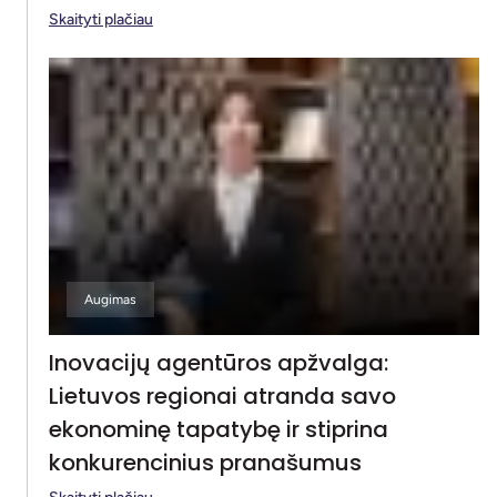
Skaityti plačiau
Augimas
Inovacijų agentūros apžvalga:
Lietuvos regionai atranda savo
ekonominę tapatybę ir stiprina
konkurencinius pranašumus