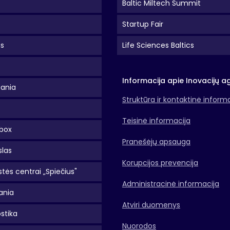
Baltic Miltech Summit
Startup Fair
as
Life Sciences Baltics
Informacija apie Inovacijų a
uania
Struktūra ir kontaktinė inform
Teisinė informacija
box
Pranešėjų apsauga
slas
Korupcijos prevencija
tės centrai „Spiečius"
Administracinė informacija
ania
Atviri duomenys
stika
Nuorodos