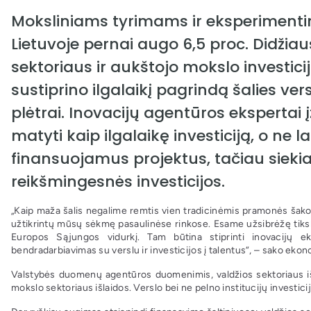
Moksliniams tyrimams ir eksperimentine
Lietuvoje pernai augo 6,5 proc. Didžiaus
sektoriaus ir aukštojo mokslo investicijo
sustiprino ilgalaikį pagrindą šalies ver
plėtrai. Inovacijų agentūros ekspertai
matyti kaip ilgalaikę investiciją, o ne 
finansuojamus projektus, tačiau siek
reikšmingesnės investicijos.
„Kaip maža šalis negalime remtis vien tradicinėmis pramonės šako
užtikrintų mūsų sėkmę pasaulinėse rinkose. Esame užsibrėžę tikslą 
Europos Sąjungos vidurkį. Tam būtina stiprinti inovacijų e
bendradarbiavimas su verslu ir investicijos į talentus“, – sako ekon
Valstybės duomenų agentūros duomenimis, valdžios sektoriaus išl
mokslo sektoriaus išlaidos. Verslo bei ne pelno institucijų investici