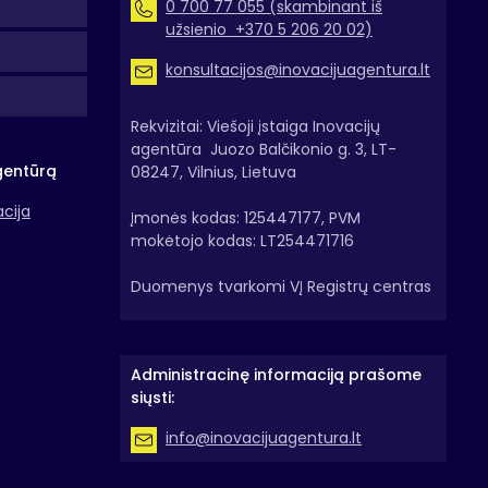
0 700 77 055 (skambinant iš
užsienio +370 5 206 20 02)
konsultacijos@inovacijuagentura.lt
Rekvizitai: Viešoji įstaiga Inovacijų
agentūra Juozo Balčikonio g. 3, LT-
gentūrą
08247, Vilnius, Lietuva
acija
Įmonės kodas: 125447177, PVM
mokėtojo kodas: LT254471716
Duomenys tvarkomi VĮ Registrų centras
Administracinę informaciją prašome
siųsti:
info@inovacijuagentura.lt