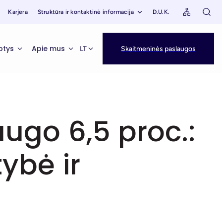
Karjera
Struktūra ir kontaktinė informacija
D.U.K.
ptys
Apie mus
LT
Skaitmeninės paslaugos
augo 6,5 proc.:
tybė ir