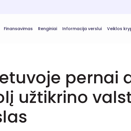
Finansavimas
Renginiai
Informacija verslui
Veiklos kry
ietuvoje pernai 
į užtikrino vals
slas