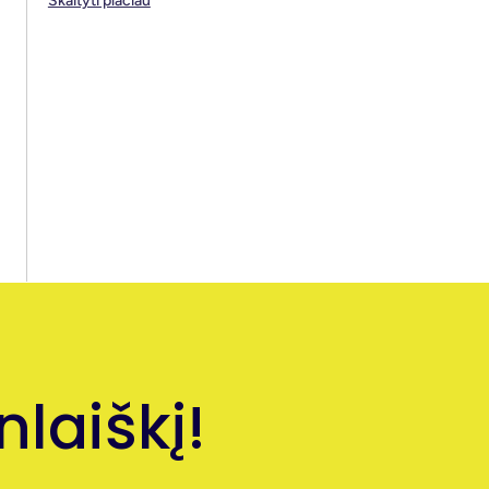
Skaityti plačiau
laiškį!