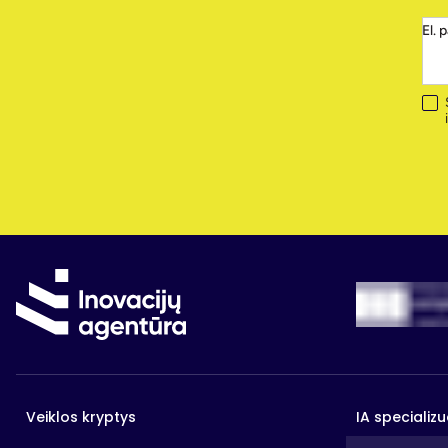
El. 
Veiklos kryptys
IA specializu