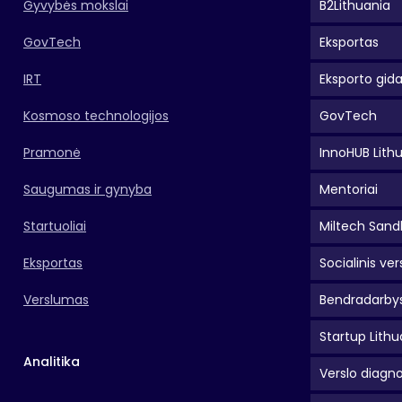
Gyvybės mokslai
B2Lithuania
GovTech
Eksportas
IRT
Eksporto gid
Kosmoso technologijos
GovTech
Pramonė
InnoHUB Lith
Saugumas ir gynyba
Mentoriai
Startuoliai
Miltech Sand
Eksportas
Socialinis ver
Verslumas
Bendradarbys
Startup Lithu
Analitika
Verslo diagno