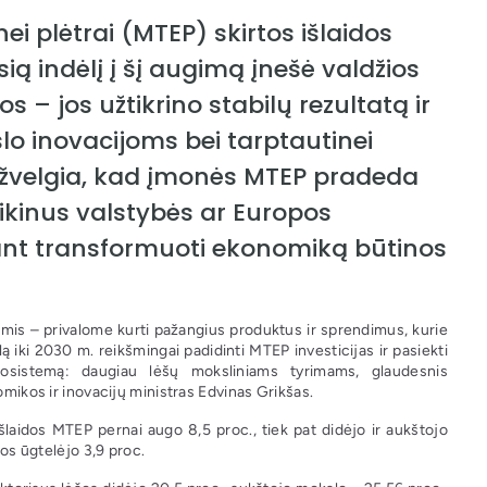
i plėtrai (MTEP) skirtos išlaidos
ią indėlį į šį augimą įnešė valdžios
s – jos užtikrino stabilų rezultatą ir
slo inovacijoms bei tarptautinei
 įžvelgia, kad įmonės MTEP pradeda
laikinus valstybės ar Europos
iant transformuoti ekonomiką būtinos
mis – privalome kurti pažangius produktus ir sprendimus, kurie
iki 2030 m. reikšmingai padidinti MTEP investicijas ir pasiekti
kosistemą: daugiau lėšų moksliniams tyrimams, glaudesnis
omikos ir inovacijų ministras Edvinas Grikšas.
aidos MTEP pernai augo 8,5 proc., tiek pat didėjo ir aukštojo
jos ūgtelėjo 3,9 proc.