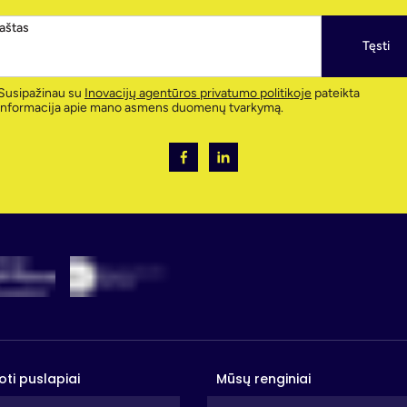
paštas
Tęsti
Susipažinau su
Inovacijų agentūros privatumo politikoje
pateikta
informacija apie mano asmens duomenų tvarkymą.
oti puslapiai
Mūsų renginiai