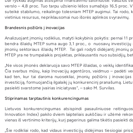
Dar ryškiau augimas atsispindi finansavimo šaltiniuose: valdžios se
verslo – 4,8 proc. Tuo tarpu užsienio lėšos sumažėjo 16,5 proc. Vi
suteikė stabilumo, reikalingo tolesniam MTEP augimui. Tai rodo, k
vietinius resursus, nepriklausomai nuo išorės aplinkos svyravimų.
Brandesnis požiūris į inovacijas
Analizuojant įmonių rodiklius, matyti kokybinis pokytis: pernai 11 p
bendra išlaidų MTEP suma augo 3,1 proc., o nuosavų investicijų d
įmonių sektoriaus išlaidų MTEP. Tai gali rodyti didėjantį įmonių p
MTEP yra ne trumpalaikis projektas, priklausantis nuo subsidijų, bet
„Ne visos įmonės deklaruoja savo MTEP išlaidas, o veiklų identifik
Čia svarbus mūsų, kaip Inovacijų agentūros, vaidmuo – padėti verslu
kad ten, kur tai daroma nuosekliai, įmonių požiūris į inovacija
investiciją, formuojančią ilgalaikį jų konkurencinį pranašumą. Liet
pasiekti svarstome įvairias iniciatyvas“, – sako M. Survilas.
Stiprinamas tarptautinis konkurencingumas
Lietuvos konkurencingumas atsispindi pasauliniuose reitinguo
Innovation Index) pakilo dviem laipteliais aukščiau ir užėmė rekord
vienas iš vertinimo kriterijų, kurį pagerinus galima tikėtis pasiekti 
„Šie rodikliai rodo, kad vidaus investicijų didėjimas tiesiogiai p