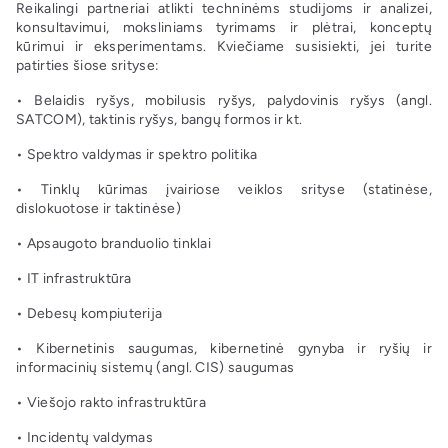
Reikalingi partneriai atlikti techninėms studijoms ir analizei,
konsultavimui, moksliniams tyrimams ir plėtrai, konceptų
kūrimui ir eksperimentams. Kviečiame susisiekti, jei turite
patirties šiose srityse:
• Belaidis ryšys, mobilusis ryšys, palydovinis ryšys (angl.
SATCOM), taktinis ryšys, bangų formos ir kt.
• Spektro valdymas ir spektro politika
• Tinklų kūrimas įvairiose veiklos srityse (statinėse,
dislokuotose ir taktinėse)
• Apsaugoto branduolio tinklai
• IT infrastruktūra
• Debesų kompiuterija
• Kibernetinis saugumas, kibernetinė gynyba ir ryšių ir
informacinių sistemų (angl. CIS) saugumas
• Viešojo rakto infrastruktūra
• Incidentų valdymas