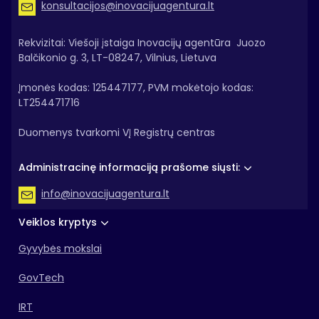
konsultacijos@inovacijuagentura.lt
Rekvizitai: Viešoji įstaiga Inovacijų agentūra Juozo
Balčikonio g. 3, LT-08247, Vilnius, Lietuva
Įmonės kodas: 125447177, PVM mokėtojo kodas:
LT254471716
Duomenys tvarkomi VĮ Registrų centras
Administracinę informaciją prašome siųsti:
info@inovacijuagentura.lt
Veiklos kryptys
Gyvybės mokslai
GovTech
IRT