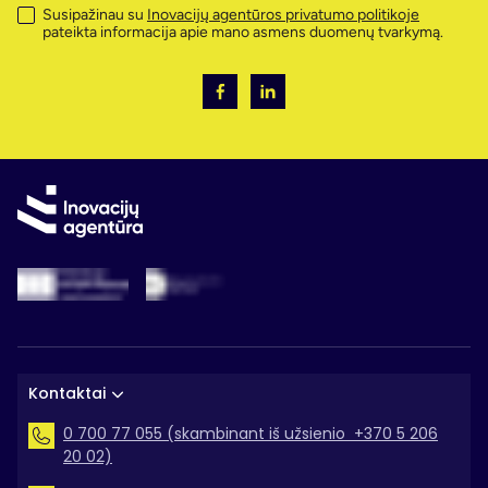
Susipažinau su
Inovacijų agentūros privatumo politikoje
pateikta informacija apie mano asmens duomenų tvarkymą.
Kontaktai
0 700 77 055 (skambinant iš užsienio +370 5 206
20 02)