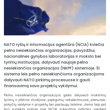
NATO ryšių ir informacijos agentūra (NCIA) kviečia
pelno nesiekiančias organizacijas, pavyzdžiui,
nacionalines gynybos laboratorijas ir mokslo bei
tyrimų institucijas, dalyvauti naujoje pelno
nesiekiančios organizacijos (NKPF) sistemoje. Ši
sistema leis pelno nesiekiančioms organizacijoms
dalyvauti NATO pirkimų procesuose ir gauti
finansavimą savo projektų vykdymui.
Pelno nesiekiančios organizacijos galės dalyvauti mokslinių
tyrimų ir plėtros studijose, pajėgumų reikalavimuose, planuose,
pokyčių valdyme ir projektų bei paslaugų teikime. Jiems taip pat
bus suteikta prieiga prie NCIA sukauptos patirties vykdant