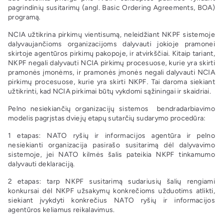
pagrindinių susitarimų (angl. Basic Ordering Agreements, BOA)
programą.
NCIA užtikrina pirkimų vientisumą, neleidžiant NKPF sistemoje
dalyvaujančioms organizacijoms dalyvauti jokioje pramonei
skirtoje agentūros pirkimų pakopoje, ir atvirkščiai. Kitaip tariant,
NKPF negali dalyvauti NCIA pirkimų procesuose, kurie yra skirti
pramonės įmonėms, ir pramonės įmonės negali dalyvauti NCIA
pirkimų procesuose, kurie yra skirti NKPF. Tai daroma siekiant
užtikrinti, kad NCIA pirkimai būtų vykdomi sąžiningai ir skaidriai.
Pelno nesiekiančių organizacijų sistemos bendradarbiavimo
modelis pagrįstas dviejų etapų sutarčių sudarymo procedūra:
1 etapas: NATO ryšių ir informacijos agentūra ir pelno
nesiekianti organizacija pasirašo susitarimą dėl dalyvavimo
sistemoje, jei NATO kilmės šalis pateikia NKPF tinkamumo
dalyvauti deklaraciją.
2 etapas: tarp NKPF susitarimą sudariusių šalių rengiami
konkursai dėl NKPF užsakymų konkrečioms užduotims atlikti,
siekiant įvykdyti konkrečius NATO ryšių ir informacijos
agentūros keliamus reikalavimus.