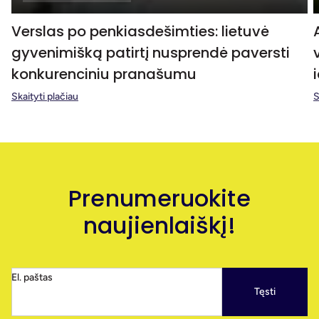
Verslas po penkiasdešimties: lietuvė
gyvenimišką patirtį nusprendė paversti
konkurenciniu pranašumu
Skaityti plačiau
S
Prenumeruokite
naujienlaiškį!
El. paštas
Tęsti