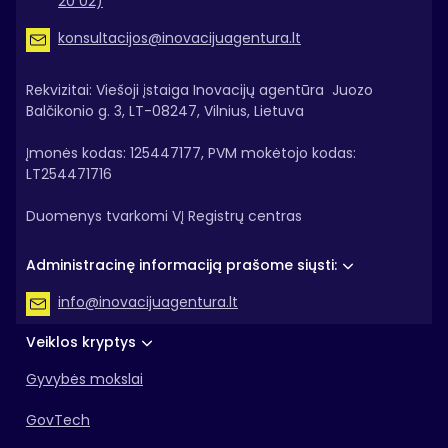
20 02)
konsultacijos@inovacijuagentura.lt
Rekvizitai: Viešoji įstaiga Inovacijų agentūra Juozo
Balčikonio g. 3, LT-08247, Vilnius, Lietuva
Įmonės kodas: 125447177, PVM mokėtojo kodas:
LT254471716
Duomenys tvarkomi VĮ Registrų centras
Administracinę informaciją prašome siųsti:
info@inovacijuagentura.lt
Veiklos kryptys
Gyvybės mokslai
GovTech