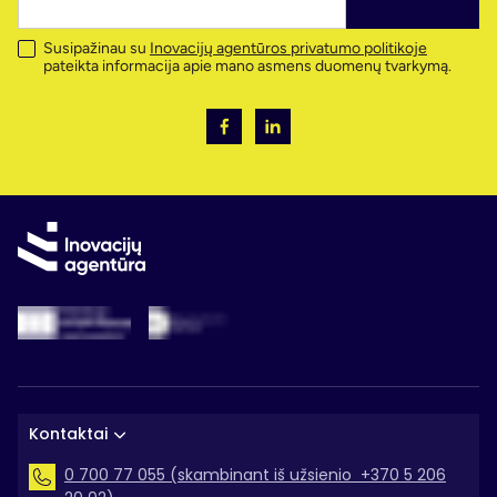
Susipažinau su
Inovacijų agentūros privatumo politikoje
pateikta informacija apie mano asmens duomenų tvarkymą.
Kontaktai
0 700 77 055 (skambinant iš užsienio +370 5 206