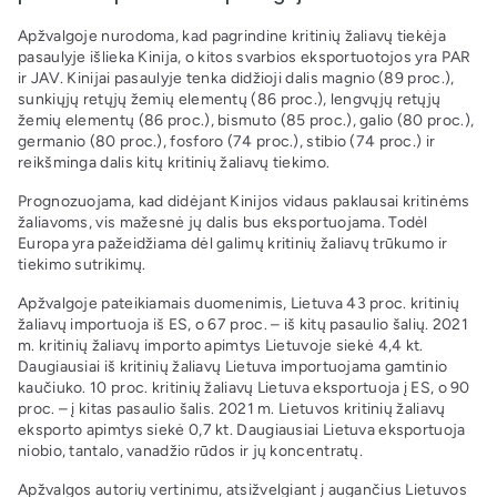
Apžvalgoje nurodoma, kad pagrindine kritinių žaliavų tiekėja
pasaulyje išlieka Kinija, o kitos svarbios eksportuotojos yra PAR
ir JAV. Kinijai pasaulyje tenka didžioji dalis magnio (89 proc.),
sunkiųjų retųjų žemių elementų (86 proc.), lengvųjų retųjų
žemių elementų (86 proc.), bismuto (85 proc.), galio (80 proc.),
germanio (80 proc.), fosforo (74 proc.), stibio (74 proc.) ir
reikšminga dalis kitų kritinių žaliavų tiekimo.
Prognozuojama, kad didėjant Kinijos vidaus paklausai kritinėms
žaliavoms, vis mažesnė jų dalis bus eksportuojama. Todėl
Europa yra pažeidžiama dėl galimų kritinių žaliavų trūkumo ir
tiekimo sutrikimų.
Apžvalgoje pateikiamais duomenimis, Lietuva 43 proc. kritinių
žaliavų importuoja iš ES, o 67 proc. – iš kitų pasaulio šalių. 2021
m. kritinių žaliavų importo apimtys Lietuvoje siekė 4,4 kt.
Daugiausiai iš kritinių žaliavų Lietuva importuojama gamtinio
kaučiuko. 10 proc. kritinių žaliavų Lietuva eksportuoja į ES, o 90
proc. – į kitas pasaulio šalis. 2021 m. Lietuvos kritinių žaliavų
eksporto apimtys siekė 0,7 kt. Daugiausiai Lietuva eksportuoja
niobio, tantalo, vanadžio rūdos ir jų koncentratų.
Apžvalgos autorių vertinimu, atsižvelgiant į augančius Lietuvos