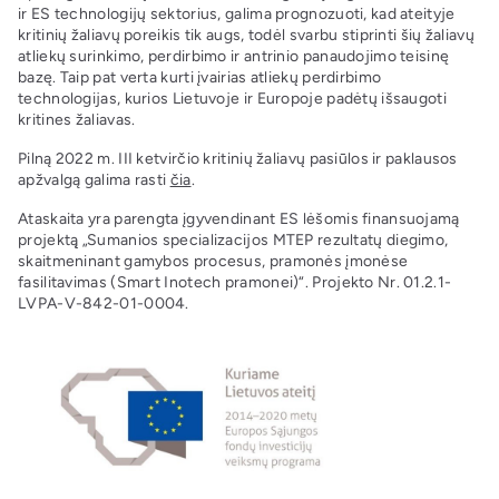
ir ES technologijų sektorius, galima prognozuoti, kad ateityje
kritinių žaliavų poreikis tik augs, todėl svarbu stiprinti šių žaliavų
atliekų surinkimo, perdirbimo ir antrinio panaudojimo teisinę
bazę. Taip pat verta kurti įvairias atliekų perdirbimo
technologijas, kurios Lietuvoje ir Europoje padėtų išsaugoti
kritines žaliavas.
Pilną 2022 m. III ketvirčio kritinių žaliavų pasiūlos ir paklausos
apžvalgą galima rasti
čia
.
Ataskaita yra parengta įgyvendinant ES lėšomis finansuojamą
projektą̨ „Sumanios specializacijos MTEP rezultatų diegimo,
skaitmeninant gamybos procesus, pramonės įmonėse
fasilitavimas (Smart Inotech pramonei)“. Projekto Nr. 01.2.1-
LVPA-V-842-01-0004.