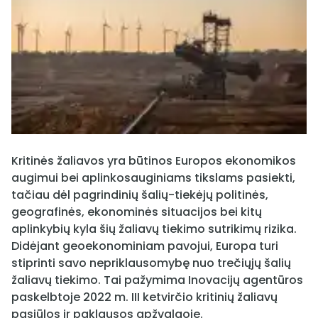
Kritinės žaliavos yra būtinos Europos ekonomikos
augimui bei aplinkosauginiams tikslams pasiekti,
tačiau dėl pagrindinių šalių-tiekėjų politinės,
geografinės, ekonominės situacijos bei kitų
aplinkybių kyla šių žaliavų tiekimo sutrikimų rizika.
Didėjant geoekonominiam pavojui, Europa turi
stiprinti savo nepriklausomybę nuo trečiųjų šalių
žaliavų tiekimo. Tai pažymima Inovacijų agentūros
paskelbtoje 2022 m. III ketvirčio kritinių žaliavų
pasiūlos ir paklausos apžvalgoje.