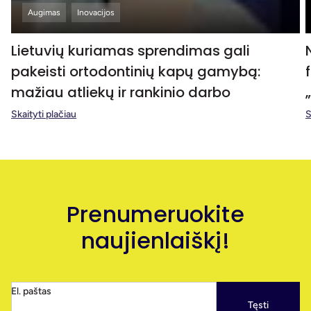
Augimas
Inovacijos
Lietuvių kuriamas sprendimas gali
pakeisti ortodontinių kapų gamybą:
mažiau atliekų ir rankinio darbo
Skaityti plačiau
S
Prenumeruokite
naujienlaiškį!
El. paštas
Tęsti