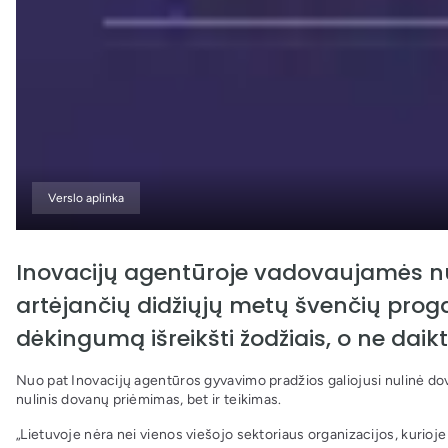
Verslo aplinka
Inovacijų agentūroje vadovaujamės nul
artėjančių didžiųjų metų švenčių prog
dėkingumą išreikšti žodžiais, o ne daikt
Nuo pat Inovacijų agentūros gyvavimo pradžios galiojusi nulinė dovan
nulinis dovanų priėmimas, bet ir teikimas.
„Lietuvoje nėra nei vienos viešojo sektoriaus organizacijos, kurioje