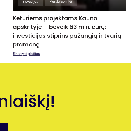
Inovacijos
Verslo aplinka
Keturiems projektams Kauno
apskrityje – beveik 63 mln. eurų:
investicijos stiprins pažangią ir tvarią
pramonę
Skaityti plačiau
laiškį!