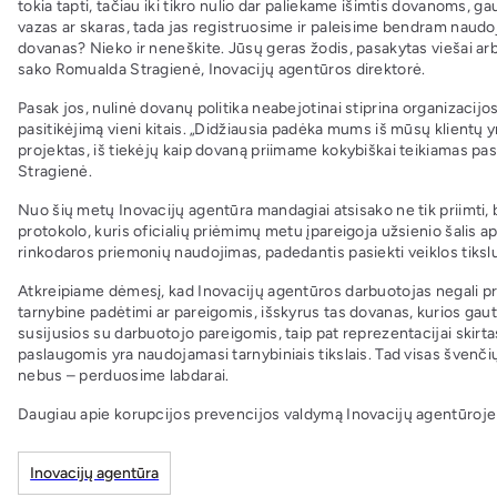
tokia tapti, tačiau iki tikro nulio dar paliekame išimtis dovanoms, 
vazas ar skaras, tada jas registruosime ir paleisime bendram naudoj
dovanas? Nieko ir neneškite. Jūsų geras žodis, pasakytas viešai arba
sako Romualda Stragienė, Inovacijų agentūros direktorė.
Pasak jos, nulinė dovanų politika neabejotinai stiprina organizacijo
pasitikėjimą vieni kitais. „Didžiausia padėka mums iš mūsų klientų
projektas, iš tiekėjų kaip dovaną priimame kokybiškai teikiamas pasl
Stragienė.
Nuo šių metų Inovacijų agentūra mandagiai atsisako ne tik priimti, be
protokolo, kuris oficialių priėmimų metu įpareigoja užsienio šalis a
rinkodaros priemonių naudojimas, padedantis pasiekti veiklos tiksl
Atkreipiame dėmesį, kad Inovacijų agentūros darbuotojas negali prii
tarnybine padėtimi ar pareigomis, išskyrus tas dovanas, kurios gautos
susijusios su darbuotojo pareigomis, taip pat reprezentacijai skirtas
paslaugomis yra naudojamasi tarnybiniais tikslais. Tad visas švenč
nebus – perduosime labdarai.
Daugiau apie korupcijos prevencijos valdymą Inovacijų agentūroje
Inovacijų agentūra