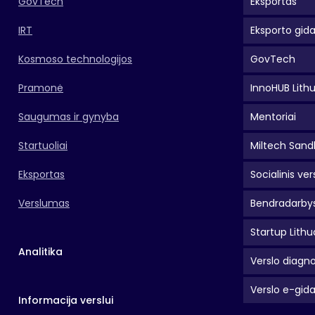
GovTech
Eksportas
IRT
Eksporto gid
Kosmoso technologijos
GovTech
Pramonė
InnoHUB Lith
Saugumas ir gynyba
Mentoriai
Startuoliai
Miltech Sand
Eksportas
Socialinis ver
Verslumas
Bendradarbys
Startup Lithu
Analitika
Verslo diagno
Verslo e-gid
Informacija verslui