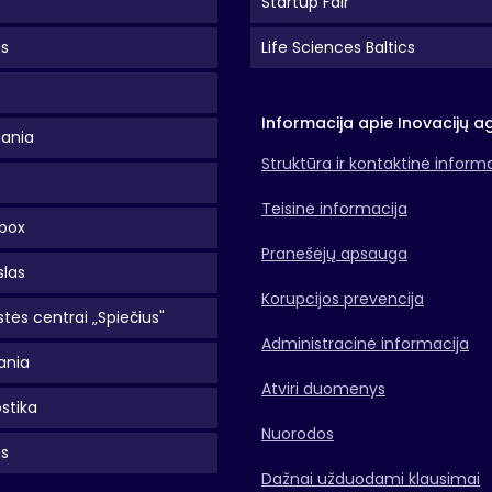
Startup Fair
as
Life Sciences Baltics
Informacija apie Inovacijų a
uania
Struktūra ir kontaktinė inform
Teisinė informacija
box
Pranešėjų apsauga
slas
Korupcijos prevencija
tės centrai „Spiečius"
Administracinė informacija
ania
Atviri duomenys
stika
Nuorodos
as
Dažnai užduodami klausimai