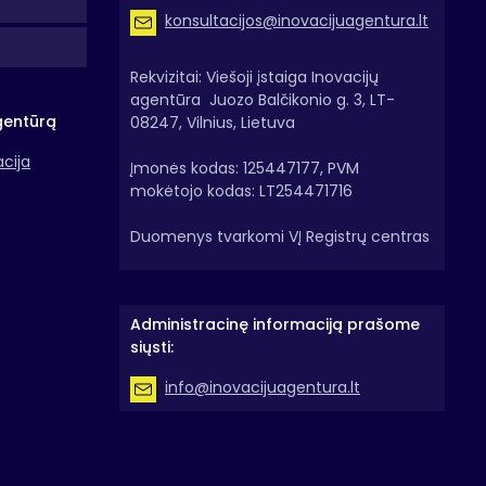
konsultacijos@inovacijuagentura.lt
Rekvizitai: Viešoji įstaiga Inovacijų
agentūra Juozo Balčikonio g. 3, LT-
gentūrą
08247, Vilnius, Lietuva
acija
Įmonės kodas: 125447177, PVM
mokėtojo kodas: LT254471716
Duomenys tvarkomi VĮ Registrų centras
Administracinę informaciją prašome
siųsti:
info@inovacijuagentura.lt