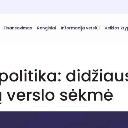
Finansavimas
Renginiai
Informacija verslui
Veiklos kry
politika: didžia
 verslo sėkmė