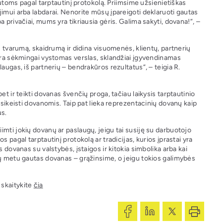
gautoms pagal tarptautinį protokolą. Priimsime užsienietiškas
imui arba labdarai. Nenorite mūsų įpareigoti deklaruoti gautas
 privačiai, mums yra tikriausia gėris. Galima sakyti, dovana!“, –
s tvarumą, skaidrumą ir didina visuomenės, klientų, partnerių
 yra sėkmingai vystomas verslas, sklandžiai įgyvendinamas
augas, iš partnerių – bendrakūros rezultatus“, – teigia R.
t ir teikti dovanas švenčių proga, tačiau laikysis tarptautinio
psikeisti dovanomis. Taip pat lieka reprezentacinių dovanų kaip
us.
mti jokių dovanų ar paslaugų, jeigu tai susiję su darbuotojo
 pagal tarptautinį protokolą ar tradicijas, kurios įprastai yra
 dovanas su valstybės, įstaigos ir kitokia simbolika arba kai
ių metu gautas dovanas – grąžinsime, o jeigu tokios galimybės
 skaitykite
čia