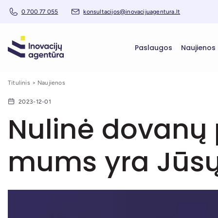
0 700 77 055
konsultacijos@inovacijuagentura.lt
Paslaugos
Naujienos
Titulinis
Naujienos
2023-12-01
Nulinė dovanų 
mums yra Jūsų