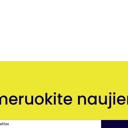
eruokite naujien
paštas