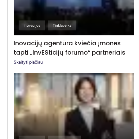
Inovacijos
Tinklaveika
Inovacijų agentūra kviečia įmones
tapti „InvESticijų forumo“ partneriais
Skaityti plačiau