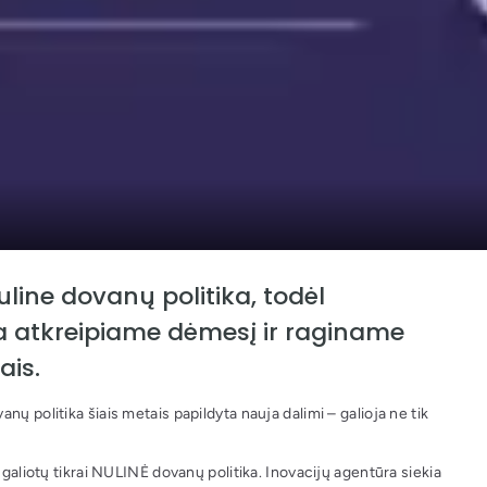
ine dovanų politika, todėl
a atkreipiame dėmesį ir raginame
ais.
ų politika šiais metais papildyta nauja dalimi – galioja ne tik
 galiotų tikrai NULINĖ dovanų politika. Inovacijų agentūra siekia