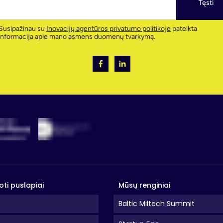
Tęsti
Susipažinau su
Inovacijų agentūros privatumo politikoje
pateikta
informacija apie mano asmens duomenų tvarkymą.
oti puslapiai
Mūsų renginiai
Baltic Miltech Summit