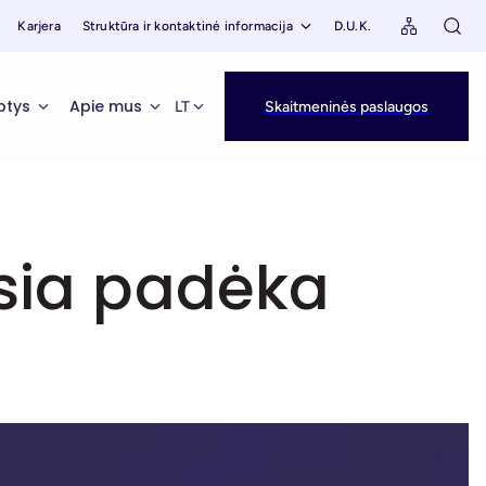
Karjera
Struktūra ir kontaktinė informacija
D.U.K.
ptys
Apie mus
LT
Skaitmeninės paslaugos
usia padėka