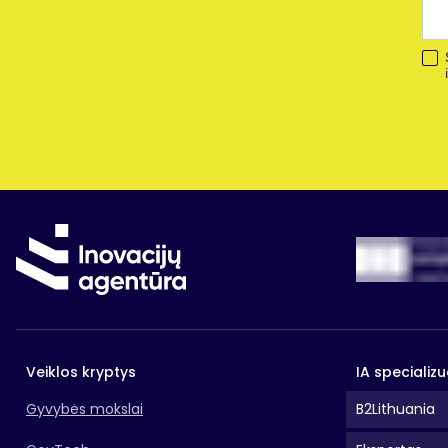
Veiklos kryptys
IA specializu
Gyvybės mokslai
B2Lithuania