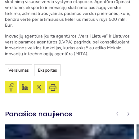
skatinimą visuose verslo vystymo etapuose. Agentūra rūpinasi
verslumo, eksporto ir inovacijų skatinimo paslaugų verslui
teikimu, administruos įvairias paramos verslui priemones, kurių
bendra vertė per artimiausius kelerius metus viršys 500 mln.
Eur.
Inovacijų agentūra įkurta agentūros „Versli Lietuva“ ir Lietuvos
verslo paramos agentūros (LVPA) pagrindu bei konsoliduojant
inovacinės veiklos funkcijas, kurias anksčiau atliko Mokslo,
inovacijų ir technologijų agentūra (MITA).
Verslumas
Eksportas
Panašios naujienos