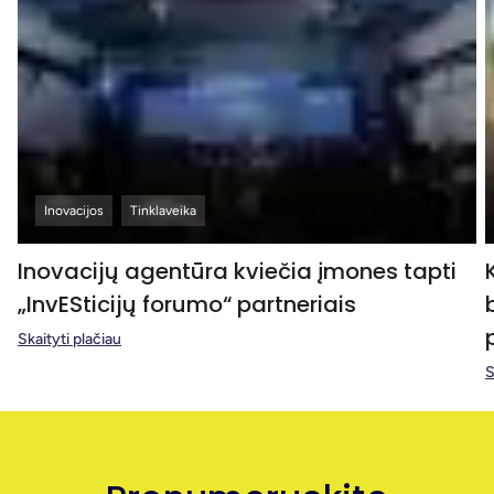
Inovacijos
Tinklaveika
Inovacijų agentūra kviečia įmones tapti
„InvESticijų forumo“ partneriais
Skaityti plačiau
S