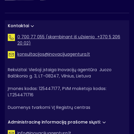
Kontaktai
0 700 77 055 (skambinant iš užsienio +370 5 206
20 02)
konsultacijos@inovacijuagentura.lt
Rekvizitai: Viešoji įstaiga Inovacijų agentūra Juozo
Balčikonio g. 3, LT-08247, Vilnius, Lietuva
Įmonės kodas: 125447177, PVM mokėtojo kodas:
LT254471716
Duomenys tvarkomi VĮ Registrų centras
Administracinę informaciją prašome siųsti:
info@inovacijuagentura.lt