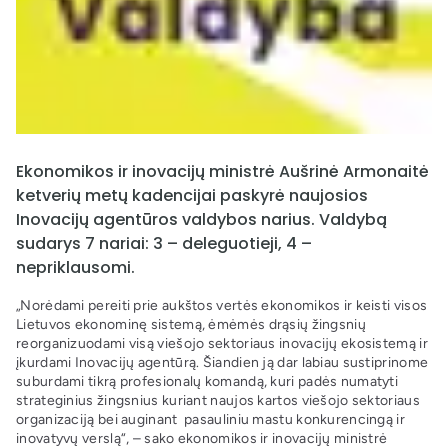
Ekonomikos ir inovacijų ministrė Aušrinė Armonaitė
ketverių metų kadencijai paskyrė naujosios
Inovacijų agentūros valdybos narius. Valdybą
sudarys 7 nariai: 3 – deleguotieji, 4 –
nepriklausomi.
„Norėdami pereiti prie aukštos vertės ekonomikos ir keisti visos
Lietuvos ekonominę sistemą, ėmėmės drąsių žingsnių
reorganizuodami visą viešojo sektoriaus inovacijų ekosistemą ir
įkurdami Inovacijų agentūrą. Šiandien ją dar labiau sustiprinome
suburdami tikrą profesionalų komandą, kuri padės numatyti
strateginius žingsnius kuriant naujos kartos viešojo sektoriaus
organizaciją bei auginant pasauliniu mastu konkurencingą ir
inovatyvų verslą“, – sako ekonomikos ir inovacijų ministrė