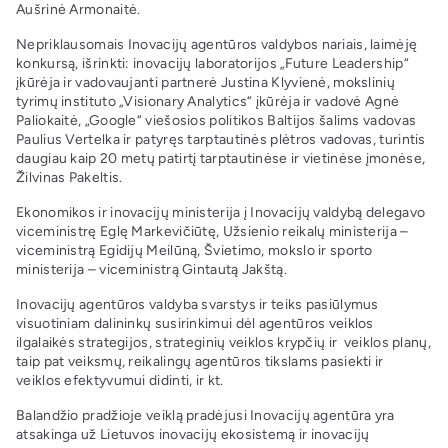
Aušrinė Armonaitė.
Nepriklausomais Inovacijų agentūros valdybos nariais, laimėję
konkursą, išrinkti: inovacijų laboratorijos „Future Leadership“
įkūrėja ir vadovaujanti partnerė Justina Klyvienė, mokslinių
tyrimų instituto „Visionary Analytics“ įkūrėja ir vadovė Agnė
Paliokaitė, „Google“ viešosios politikos Baltijos šalims vadovas
Paulius Vertelka ir patyręs tarptautinės plėtros vadovas, turintis
daugiau kaip 20 metų patirtį tarptautinėse ir vietinėse įmonėse,
Žilvinas Pakeltis.
Ekonomikos ir inovacijų ministerija į Inovacijų valdybą delegavo
viceministrę Eglę Markevičiūtę, Užsienio reikalų ministerija –
viceministrą Egidijų Meilūną, Švietimo, mokslo ir sporto
ministerija – viceministrą Gintautą Jakštą.
Inovacijų agentūros valdyba svarstys ir teiks pasiūlymus
visuotiniam dalininkų susirinkimui dėl agentūros veiklos
ilgalaikės strategijos, strateginių veiklos krypčių ir veiklos planų,
taip pat veiksmų, reikalingų agentūros tikslams pasiekti ir
veiklos efektyvumui didinti, ir kt.
Balandžio pradžioje veiklą pradėjusi Inovacijų agentūra yra
atsakinga už Lietuvos inovacijų ekosistemą ir inovacijų