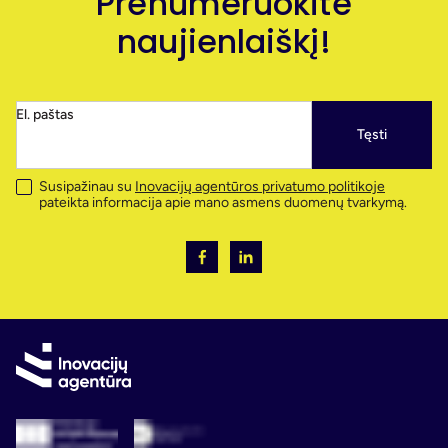
Prenumeruokite
naujienlaiškį!
El. paštas
Tęsti
Susipažinau su
Inovacijų agentūros privatumo politikoje
pateikta informacija apie mano asmens duomenų tvarkymą.