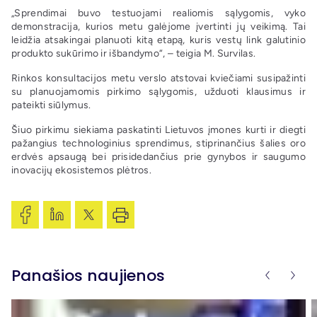
„Sprendimai buvo testuojami realiomis sąlygomis, vyko
demonstracija, kurios metu galėjome įvertinti jų veikimą. Tai
leidžia atsakingai planuoti kitą etapą, kuris vestų link galutinio
produkto sukūrimo ir išbandymo“, – teigia M. Survilas.
Rinkos konsultacijos metu verslo atstovai kviečiami susipažinti
su planuojamomis pirkimo sąlygomis, užduoti klausimus ir
pateikti siūlymus.
Šiuo pirkimu siekiama paskatinti Lietuvos įmones kurti ir diegti
pažangius technologinius sprendimus, stiprinančius šalies oro
erdvės apsaugą bei prisidedančius prie gynybos ir saugumo
inovacijų ekosistemos plėtros.
Panašios naujienos