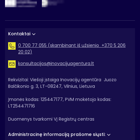
Kontaktai
0 700 77 055 (skambinant iš užsienio +370 5 206
20 02)
konsultacijos@inovacijuagentura.lt
Rekvizitai: Viešoji įstaiga Inovacijų agentūra Juozo
Balčikonio g. 3, LT-08247, Vilnius, Lietuva
Įmonės kodas: 125447177, PVM mokėtojo kodas:
LT254471716
Duomenys tvarkomi VĮ Registrų centras
Administracinę informaciją prašome siųsti: