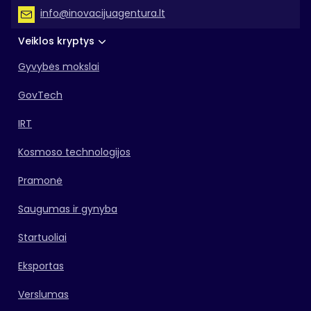
info@inovacijuagentura.lt
Veiklos kryptys
Gyvybės mokslai
GovTech
IRT
Kosmoso technologijos
Pramonė
Saugumas ir gynyba
Startuoliai
Eksportas
Verslumas