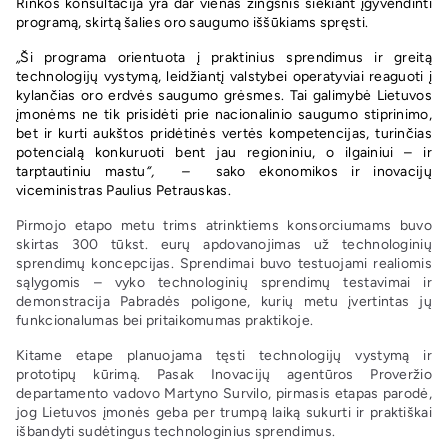
Rinkos konsultacija yra dar vienas žingsnis siekiant įgyvendinti
programą, skirtą šalies oro saugumo iššūkiams spręsti.
„
Ši programa orientuota į praktinius sprendimus ir greitą
technologijų vystymą, leidžiantį valstybei operatyviai reaguoti į
kylančias oro erdvės saugumo grėsmes. Tai galimybė Lietuvos
įmonėms ne tik prisidėti prie nacionalinio saugumo stiprinimo,
bet ir kurti aukštos pridėtinės vertės kompetencijas, turinčias
potencialą konkuruoti bent jau regioniniu, o ilgainiui – ir
tarptautiniu mastu
“, –
sako ekonomikos ir inovacijų
viceministras Paulius Petrauskas.
Pirmojo etapo metu trims atrinktiems konsorciumams buvo
skirtas 300 tūkst. eurų apdovanojimas už technologinių
sprendimų koncepcijas. Sprendimai buvo testuojami realiomis
sąlygomis – vyko technologinių sprendimų testavimai ir
demonstracija Pabradės poligone, kurių metu įvertintas jų
funkcionalumas bei pritaikomumas praktikoje.
Kitame etape planuojama tęsti technologijų vystymą ir
prototipų kūrimą. Pasak Inovacijų agentūros Proveržio
departamento vadovo Martyno Survilo, pirmasis etapas parodė,
jog Lietuvos įmonės geba per trumpą laiką sukurti ir praktiškai
išbandyti sudėtingus technologinius sprendimus.