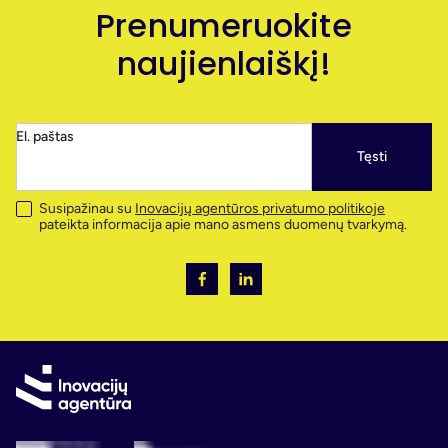
Prenumeruokite
naujienlaiškį!
El. paštas
Tęsti
Susipažinau su
Inovacijų agentūros privatumo politikoje
pateikta informacija apie mano asmens duomenų tvarkymą.