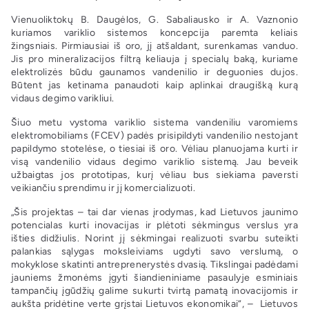
Vienuoliktokų B. Daugėlos, G. Sabaliausko ir A. Vaznonio
kuriamos variklio sistemos koncepcija paremta keliais
žingsniais. Pirmiausiai iš oro, jį atšaldant, surenkamas vanduo.
Jis pro mineralizacijos filtrą keliauja į specialų baką, kuriame
elektrolizės būdu gaunamos vandenilio ir deguonies dujos.
Būtent jas ketinama panaudoti kaip aplinkai draugišką kurą
vidaus degimo varikliui.
Šiuo metu vystoma variklio sistema vandeniliu varomiems
elektromobiliams (FCEV) padės prisipildyti vandenilio nestojant
papildymo stotelėse, o tiesiai iš oro. Vėliau planuojama kurti ir
visą vandenilio vidaus degimo variklio sistemą. Jau beveik
užbaigtas jos prototipas, kurį vėliau bus siekiama paversti
veikiančiu sprendimu ir jį komercializuoti.
„Šis projektas – tai dar vienas įrodymas, kad Lietuvos jaunimo
potencialas kurti inovacijas ir plėtoti sėkmingus verslus yra
išties didžiulis. Norint jį sėkmingai realizuoti svarbu suteikti
palankias sąlygas moksleiviams ugdyti savo verslumą, o
mokyklose skatinti antreprenerystės dvasią. Tikslingai padėdami
jauniems žmonėms įgyti šiandieniniame pasaulyje esminiais
tampančių įgūdžių galime sukurti tvirtą pamatą inovacijomis ir
aukšta pridėtine verte grįstai Lietuvos ekonomikai“, – Lietuvos