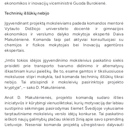
ekonomikos ir inovacijų viceministrė Guoda Burokienė.
Techninių iššūkių nebijo
Įgyvendinant projektą moksleiviams padeda komandos mentorė
Vytauto Didžiojo universiteto docentė ir gimnazijos
ekonomikos ir verslumo dalyko mokytoja ekspertė Daiva
Makutėnienė. Komanda taip pat aktyviai konsultuojasi su
chemijos ir fizikos mokytojais bei Inovacijų agentūros
ekspertais.
„Imtis tokios idėjos įgyvendinimo moksleivius paskatino siekis
prisidėti prie transporto tvarumo didinimo ir alternatyvų
iškastiniam kurui paieškų. Be to, esame gamtos ir tiksliuosiuose
moksluose stipri mokykla, tad komanda techninių iššūkių tikrai
nebijo. Tai atsispindi ir moksleivių pasirinktoje projekto
kryptyje“, – sako D. Makutėnienė.
Anot D. Makutėnienės, projekto komandą sudaro išties
iniciatyvūs ir kūrybingi vienuoliktokai, kurių motyvaciją dar labiau
sustiprino sėkmingas pasirodymas šiemet Švedijoje vykusiame
tarptautiniame moksleivių verslo idėjų konkurse. Tai paskatino
ieškoti naujų galimybių plačiau skleisti žinią apie savo sprendimą
Lietuvoje. Neseniai komanda projektą užregistravo dalyvauti