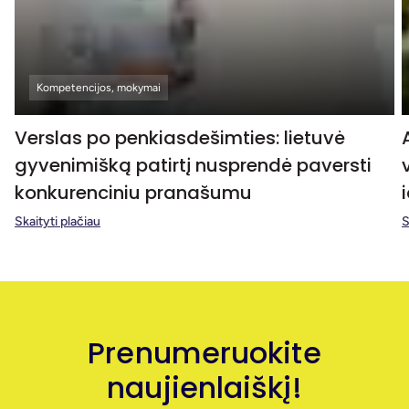
Kompetencijos, mokymai
Verslas po penkiasdešimties: lietuvė
gyvenimišką patirtį nusprendė paversti
konkurenciniu pranašumu
Skaityti plačiau
S
Prenumeruokite
naujienlaiškį!