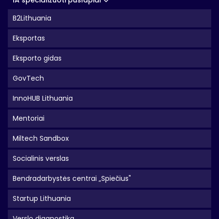
IA specializuoti puslapiai
B2Lithuania
Eksportas
Eksporto gidas
GovTech
InnoHUB Lithuania
Mentoriai
Miltech Sandbox
Socialinis verslas
Bendradarbystės centrai „Spiečius"
Startup Lithuania
Verslo diagnostika