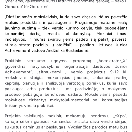
lyderiams, galintiems kurti Lietuvos ekonominę gerovę, – sako I.
Gendroliūtė-Gerulienė.
„Didžiuojamės moksleiviais, kurie savo drąsias idėjas paverčia
realiais produktais ir paslaugomis. Programoje matome realų
jaunimo augimą – tiek verslo kūrimo kelyje, tiek puoselėjant
komandinį darbą, imantis atsakomybių. Mokiniai imasi
iniciatyvos, ir mums svarbu jiems padėti šią patirtį paversti
stipria starto pozicija jų ateičiai”, – papildo Lietuvos Junior
Achievement vadovė Andželika Rusteikienė.
Praktinio verslumo ugdymo programą „Accelerator_X“
įgyvendina nevyriausybinė organizacija „Lietuvos Junior
Achievement“. Įsitraukdami į verslo projektus 9-12 kl.
moksleiviai steigia mokomąsias įmones, sukaupia pradinį
kapitalą, planuoja ir analizuoja vartotojų poreikius, kuria savo
paslaugas arba produktus, juos pardavinėja, o mokymosi
proceso pabaigoje bendroves uždaro. Moksleiviams padeda
mokyklose dirbantys mokytojai-mentoriai bei konsultacijas
teikiantys verslo praktikai.
Projektą vainikuoja mokinių mokomųjų bendrovių „eXpo“,
kurioje sėkmingiausios komandos pristato savo verslo idėjas,
sukurtus gaminius ar paslaugas. Vyksiančios parodos metu bus