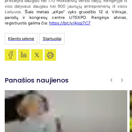
pristatyta daugiau nei 170 moksleivių verslo idėjų. Renginyje iš
viso dalyvaus daugiau nei 900 jaunųjų antreprenerių iš visos
Lietuvos.
Šiais metais „eXpo“ vyks gruodžio 12 d. Vilniuje,
parodų ir kongresų centre LITEXPO. Renginys atviras,
registruotis galima čia:
https://bit.ly/4iqz7C7
Kliento sėkmė
Startuoliai
Panašios naujienos