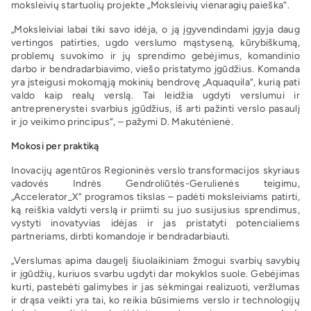
moksleivių startuolių projekte „Moksleivių vienaragių paieška“.
„Moksleiviai labai tiki savo idėja, o ją įgyvendindami įgyja daug
vertingos patirties, ugdo verslumo mąstyseną, kūrybiškumą,
problemų suvokimo ir jų sprendimo gebėjimus, komandinio
darbo ir bendradarbiavimo, viešo pristatymo įgūdžius. Komanda
yra įsteigusi mokomąją mokinių bendrovę „Aquaquila“, kurią pati
valdo kaip realų verslą. Tai leidžia ugdyti verslumui ir
antreprenerystei svarbius įgūdžius, iš arti pažinti verslo pasaulį
ir jo veikimo principus“, – pažymi D. Makutėnienė.
Mokosi per praktiką
Inovacijų agentūros Regioninės verslo transformacijos skyriaus
vadovės Indrės Gendroliūtės-Gerulienės teigimu,
„Accelerator_X“ programos tikslas – padėti moksleiviams patirti,
ką reiškia valdyti verslą ir priimti su juo susijusius sprendimus,
vystyti inovatyvias idėjas ir jas pristatyti potencialiems
partneriams, dirbti komandoje ir bendradarbiauti.
„Verslumas apima daugelį šiuolaikiniam žmogui svarbių savybių
ir įgūdžių, kuriuos svarbu ugdyti dar mokyklos suole. Gebėjimas
kurti, pastebėti galimybes ir jas sėkmingai realizuoti, veržlumas
ir drąsa veikti yra tai, ko reikia būsimiems verslo ir technologijų