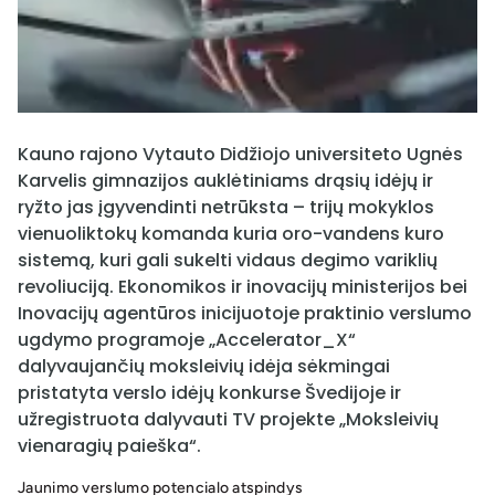
Kauno rajono Vytauto Didžiojo universiteto Ugnės
Karvelis gimnazijos auklėtiniams drąsių idėjų ir
ryžto jas įgyvendinti netrūksta – trijų mokyklos
vienuoliktokų komanda kuria oro-vandens kuro
sistemą, kuri gali sukelti vidaus degimo variklių
revoliuciją. Ekonomikos ir inovacijų ministerijos bei
Inovacijų agentūros inicijuotoje praktinio verslumo
ugdymo programoje „Accelerator_X“
dalyvaujančių moksleivių idėja sėkmingai
pristatyta verslo idėjų konkurse Švedijoje ir
užregistruota dalyvauti TV projekte „Moksleivių
vienaragių paieška“.
Jaunimo verslumo potencialo atspindys