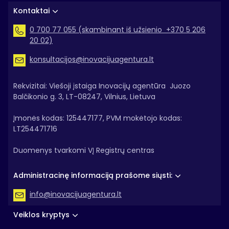
Kontaktai
0 700 77 055 (skambinant iš užsienio +370 5 206
20 02)
konsultacijos@inovacijuagentura.lt
Rekvizitai: Viešoji įstaiga Inovacijų agentūra Juozo
Balčikonio g. 3, LT-08247, Vilnius, Lietuva
Įmonės kodas: 125447177, PVM mokėtojo kodas:
LT254471716
Duomenys tvarkomi VĮ Registrų centras
Administracinę informaciją prašome siųsti:
info@inovacijuagentura.lt
Veiklos kryptys