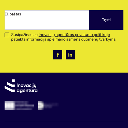
El. paštas
Tęsti
Susipažinau su
Inovacijų agentūros privatumo politikoje
pateikta informacija apie mano asmens duomenų tvarkymą.