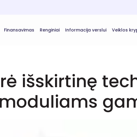
Finansavimas
Renginiai
Informacija verslui
Veiklos kry
rė išskirtinę te
s moduliams gam