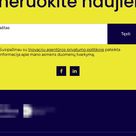
eruokite naujien
paštas
Tęsti
Susipažinau su
Inovacijų agentūros privatumo politikoje
pateikta
informacija apie mano asmens duomenų tvarkymą.