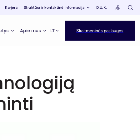
Karjera
Struktūra ir kontaktinė informacija
D.U.K.
ptys
Apie mus
LT
Skaitmeninės paslaugos
chnologiją
inti