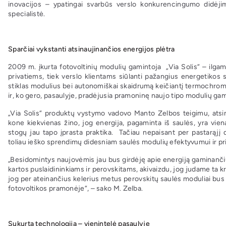
inovacijos – ypatingai svarbūs verslo konkurencingumo didėjim
specialistė.
Sparčiai vykstanti atsinaujinančios energijos plėtra
2009 m. įkurta fotovoltinių modulių gamintoja „Via Solis“ – ilgam
privatiems, tiek verslo klientams siūlanti pažangius energetikos 
stiklas modulius bei autonomiškai skaidrumą keičiantį termochromin
ir, ko gero, pasaulyje, pradėjusia pramoninę naujo tipo modulių g
„Via Solis“ produktų vystymo vadovo Manto Zelbos teigimu, atsi
kone kiekvienas žino, jog energija, pagaminta iš saulės, yra vie
stogų jau tapo įprasta praktika. Tačiau nepaisant per pastarąjį 
toliau ieško sprendimų didesniam saulės modulių efektyvumui ir p
„Besidomintys naujovėmis jau bus girdėję apie energiją gaminančius
kartos puslaidininkiams ir perovskitams, akivaizdu, jog judame ta k
jog per ateinančius kelerius metus perovskitų saulės moduliai bus
fotovoltikos pramonėje“, – sako M. Zelba.
Sukurta technologija – vienintelė pasaulyje