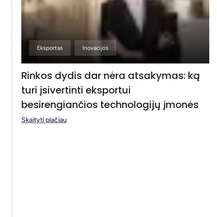
Eksportas
Inovacijos
Rinkos dydis dar nėra atsakymas: ką
turi įsivertinti eksportui
besirengiančios technologijų įmonės
Skaityti plačiau