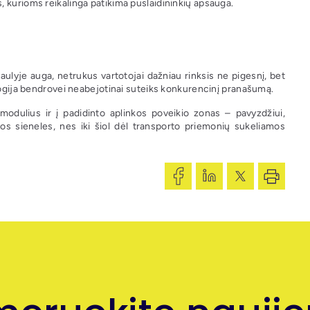
, kurioms reikalinga patikima puslaidininkių apsauga.
aulyje auga, netrukus vartotojai dažniau rinksis ne pigesnį, bet
ologija bendrovei neabejotinai suteiks konkurencinį pranašumą.
 modulius ir į padidinto aplinkos poveikio zonas – pavyzdžiui,
dos sieneles, nes iki šiol dėl transporto priemonių sukeliamos