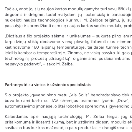
Tačiau, anot jo, šių naujos kartos modulių gamyba turi savų iššūkių
deguonis ir drėgmė, todėl matydami jų potencialą ir panaudojim
nukreipti naujos technologijos kūrimui. M. Zelbos teigimu, jų su
pasaulyje ir sprendžianti esminę naujos kartos saulės modulių prob
„Didžiausia šio projekto sėkmė ir unikalumas – sukurta pilno lamina
tarp dviejų stiklų dėdavome vieną plėvelę, fotovoltinius elementu
kaitindavome 160 laipsnių temperatūroje, tai dabar turime techn
leidžia kambario temperatūroje. Žinoma, ne viską pavyko iki galo p
technologinį procesą „draugišką“ organiniams puslaidininkia
nepavyko padaryti“, – sako M. Zelba.
Partnerystė su vietos ir užsienio specialistais
Šio projekto įgyvendinimo metu „Via Solis“ bendradarbiavo tiek s
buvo kuriami kartu su JAV chemijos pramonės lyderiu „Dow“, t
automatizavimo įmonėse, o štai robotikos sprendimus įgyvendino 
Kalbėdamas apie naująją technologiją, M. Zelba teigia, jog š
pritaikomumą ir ilgaamžiškumą, bet ir užtikrins didesnį moduli
savikaina bus kur kas mažesnė, o pats produktas – draugiškesnis apl