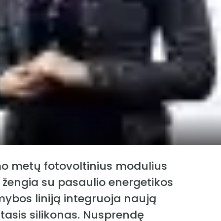
mo metų fotovoltinius modulius
 žengia su pasaulio energetikos
amybos liniją integruoja naują
tasis silikonas. Nusprendę