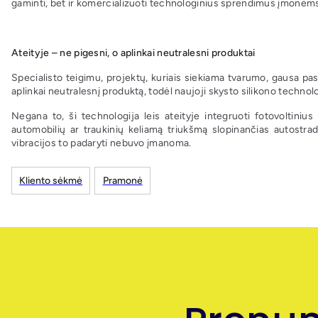
gaminti, bet ir komercializuoti technologinius sprendimus įmonėms
Ateityje – ne pigesni, o aplinkai neutralesni produktai
Specialisto teigimu, projektų, kuriais siekiama tvarumo, gausa pas
aplinkai neutralesnį produktą, todėl naujoji skysto silikono techn
Negana to, ši technologija leis ateityje integruoti fotovoltinius
automobilių ar traukinių keliamą triukšmą slopinančias autostra
vibracijos to padaryti nebuvo įmanoma.
Kliento sėkmė
Pramonė