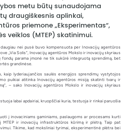
gamybos metu būtų sunaudojama
tų draugiškesnis aplinkai,
ntūros priemone „Eksperimentas“,
ės veiklos (MTEP) skatinimui.
rių daugiau nei pusė buvo kompensuota per Inovacijų agentūros
 „Via Solis“, Inovacijų agentūros Mokslo ir inovacijų skyriaus
nių fondų parama įmonė ne tik sukūrė integruotą sprendimą, bet
 vertės grandinėse.
avo, kaip lyderiaujančios saulės energijos sprendimų vystytojos
mo puikiai atitinka Inovacijų agentūros misiją skatinti tvarų ir
umą“, – sako Inovacijų agentūros Mokslo ir inovacijų skyriaus
oja labai apdairiai, kruopščiai kuria, testuoja ir rinkai paruošia
uoti į inovaciniams gaminiams, paslaugoms ar procesams kurti
į MTEP ir inovacijų infrastruktūros kūrimą ir plėtrą. Taip pat
imui. Tikime, kad moksliniai tyrimai, eksperimentinė plėtra bei