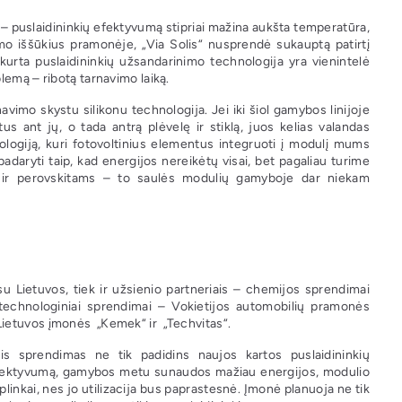
 – puslaidininkių efektyvumą stipriai mažina aukšta temperatūra,
o iššūkius pramonėje, „Via Solis“ nusprendė sukauptą patirtį
kurta puslaidininkių užsandarinimo technologija yra vienintelė
lemą – ribotą tarnavimo laiką.
vimo skystu silikonu technologija. Jei iki šiol gamybos linijoje
s ant jų, o tada antrą plėvelę ir stiklą, juos kelias valandas
ologiją, kuri fotovoltinius elementus integruoti į modulį mums
adaryti taip, kad energijos nereikėtų visai, bet pagaliau turime
ms ir perovskitams – to saulės modulių gamyboje dar niekam
u Lietuvos, tiek ir užsienio partneriais – chemijos sprendimai
echnologiniai sprendimai – Vokietijos automobilių pramonės
Lietuvos įmonės „Kemek“ ir „Techvitas“.
is sprendimas ne tik padidins naujos kartos puslaidininkių
o efektyvumą, gamybos metu sunaudos mažiau energijos, modulio
inkai, nes jo utilizacija bus paprastesnė. Įmonė planuoja ne tik