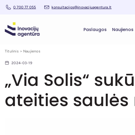
0 700 77 055
konsultacijos@inovacijuagentura.lt
Paslaugos
Naujienos
Titulinis
Naujienos
2024-03-19
„Via Solis“ sukū
ateities saulė