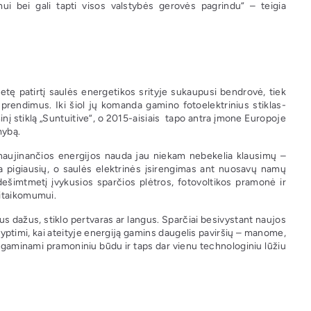
ui bei gali tapti visos valstybės gerovės pagrindu“ – teigia
etę patirtį saulės energetikos srityje sukaupusi bendrovė, tiek
sprendimus. Iki šiol jų komanda gamino fotoelektrinius stiklas-
į stiklą „Suntuitive“, o 2015-aisiais tapo antra įmone Europoje
amybą.
naujinančios energijos nauda jau niekam nebekelia klausimų –
na pigiausių, o saulės elektrinės įsirengimas ant nuosavų namų
dešimtmetį įvykusios sparčios plėtros, fotovoltikos pramonė ir
ritaikomumui.
 dažus, stiklo pertvaras ar langus. Sparčiai besivystant naujos
ryptimi, kai ateityje energiją gamins daugelis paviršių – manome,
 gaminami pramoniniu būdu ir taps dar vienu technologiniu lūžiu