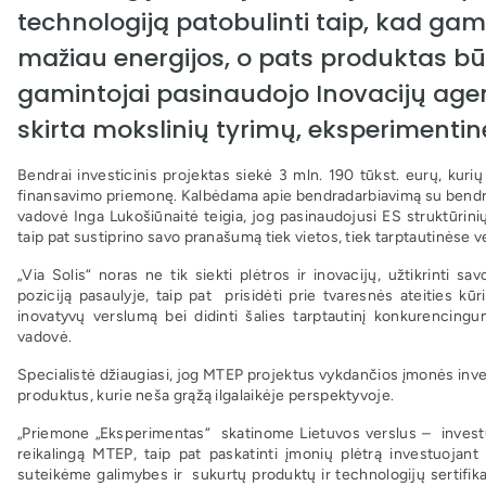
technologiją patobulinti taip, kad 
mažiau energijos, o pats produktas bū
gamintojai pasinaudojo Inovacijų age
skirta mokslinių tyrimų, eksperimentin
Bendrai investicinis projektas siekė 3 mln. 190 tūkst. eurų, ku
finansavimo priemonę. Kalbėdama apie bendradarbiavimą su bendrove
vadovė Inga Lukošiūnaitė teigia, jog pasinaudojusi ES struktūri
taip pat sustiprino savo pranašumą tiek vietos, tiek tarptautinėse
„Via Solis“ noras ne tik siekti plėtros ir inovacijų, užtikrinti s
poziciją pasaulyje, taip pat prisidėti prie tvaresnės ateities kūri
inovatyvų verslumą bei didinti šalies tarptautinį konkurencing
vadovė.
Specialistė džiaugiasi, jog MTEP projektus vykdančios įmonės investu
produktus, kurie neša grąžą ilgalaikėje perspektyvoje.
„Priemone „Eksperimentas“ skatinome Lietuvos verslus – invest
reikalingą MTEP, taip pat paskatinti įmonių plėtrą investuojant 
suteikėme galimybes ir sukurtų produktų ir technologijų sertifikav