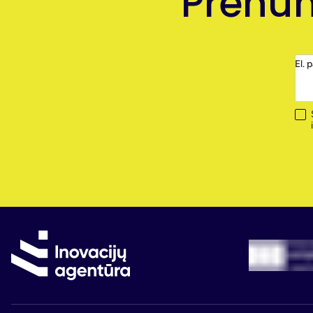
Prenum
El. 