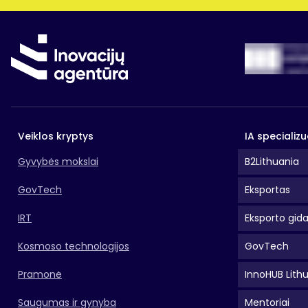
Veiklos kryptys
IA specializu
Gyvybės mokslai
B2Lithuania
GovTech
Eksportas
IRT
Eksporto gid
Kosmoso technologijos
GovTech
Pramonė
InnoHUB Lith
Saugumas ir gynyba
Mentoriai