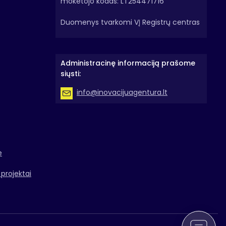
mokėtojo kodas: LT254471716
Duomenys tvarkomi VĮ Registrų centras
Administracinę informaciją prašome
siųsti:
info@inovacijuagentura.lt
e
projektai