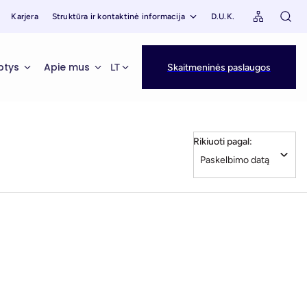
Karjera
Struktūra ir kontaktinė informacija
D.U.K.
ptys
Apie mus
LT
Skaitmeninės paslaugos
Rikiuoti pagal: