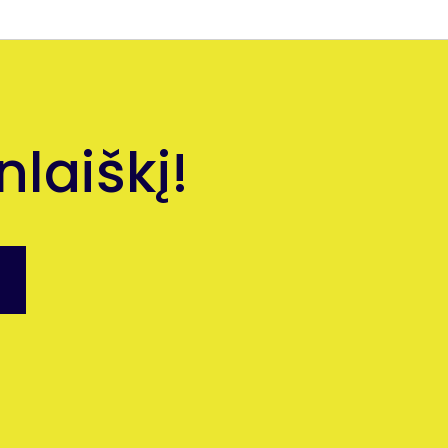
laiškį!