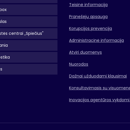
Teisinė informacija
box
Pranešėjų apsauga
slas
Korupcijos prevencija
tės centrai „Spiečius"
Administracinė informacija
ania
Atviri duomenys
stika
Nuorodos
as
Dažnai užduodami klausimai
Konsultavimasis su visuomen
Inovacijos agentūros vykdomi 