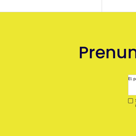
Prenum
El. 