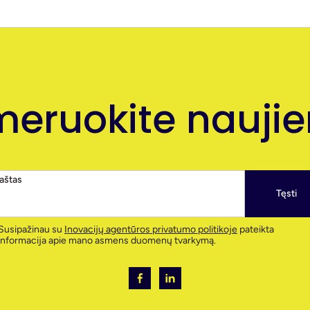
eruokite naujien
paštas
Tęsti
Susipažinau su
Inovacijų agentūros privatumo politikoje
pateikta
informacija apie mano asmens duomenų tvarkymą.