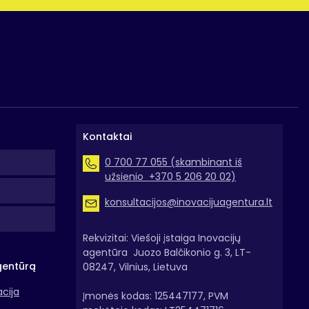
Kontaktai
0 700 77 055 (skambinant iš
užsienio +370 5 206 20 02)
konsultacijos@inovacijuagentura.lt
Rekvizitai: Viešoji įstaiga Inovacijų
agentūra Juozo Balčikonio g. 3, LT-
gentūrą
08247, Vilnius, Lietuva
acija
Įmonės kodas: 125447177, PVM