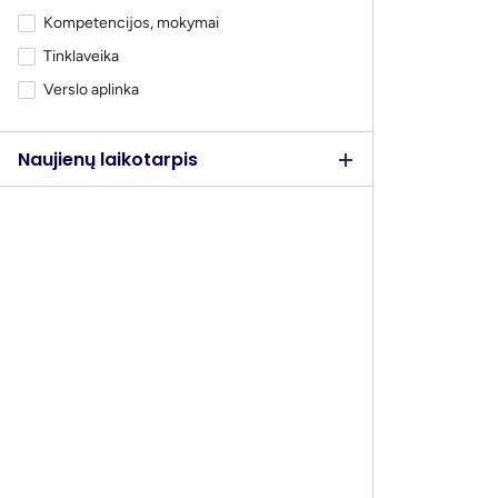
Kompetencijos, mokymai
Tinklaveika
Verslo aplinka
Augimas
Naujienų laikotarpis
Skelbiama
gamyklai „