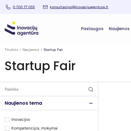
0 700 77 055
konsultacijos@inovacijuagentura.lt
Paslaugos
Naujienos
Titulinis
Naujienos
Startup Fair
Startup Fair
Naujienos tema
Inovacijos
Kompetencijos, mokymai