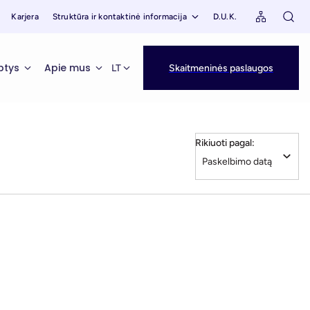
Karjera
Struktūra ir kontaktinė informacija
D.U.K.
ptys
Apie mus
LT
Skaitmeninės paslaugos
Rikiuoti pagal: