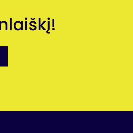
laiškį!