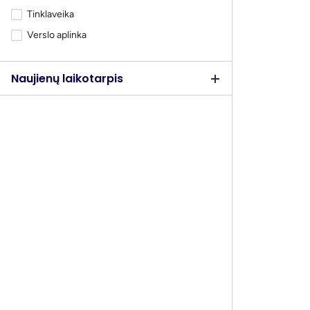
Tinklaveika
Verslo aplinka
Naujienų laikotarpis
Verslo apli
Karolina U
startuoli