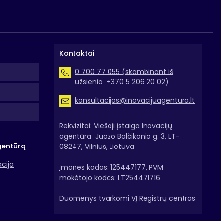
Kontaktai
0 700 77 055 (skambinant iš
užsienio +370 5 206 20 02)
konsultacijos@inovacijuagentura.lt
Rekvizitai: Viešoji įstaiga Inovacijų
agentūra Juozo Balčikonio g. 3, LT-
gentūrą
08247, Vilnius, Lietuva
acija
Įmonės kodas: 125447177, PVM
mokėtojo kodas: LT254471716
Duomenys tvarkomi VĮ Registrų centras