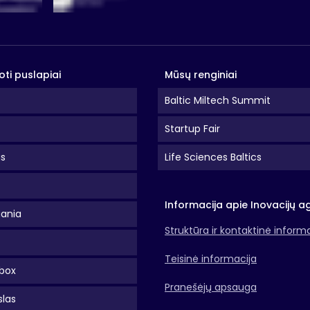
oti puslapiai
Mūsų renginiai
Baltic Miltech Summit
Startup Fair
as
Life Sciences Baltics
Informacija apie Inovacijų a
uania
Struktūra ir kontaktinė inform
Teisinė informacija
box
Pranešėjų apsauga
slas