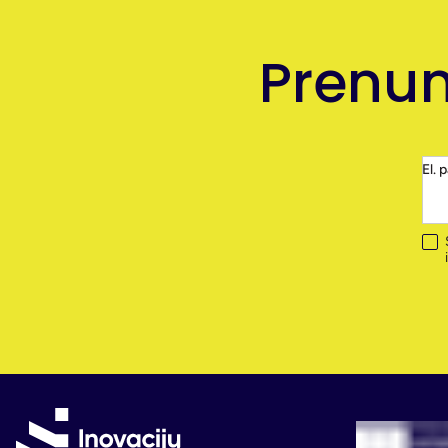
Prenum
El. 