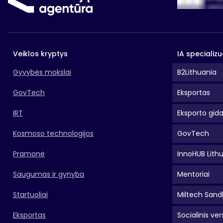
Veiklos kryptys
IA specializu
Gyvybės mokslai
B2Lithuania
GovTech
Eksportas
IRT
Eksporto gid
Kosmoso technologijos
GovTech
Pramonė
InnoHUB Lith
Saugumas ir gynyba
Mentoriai
Startuoliai
Miltech Sand
Eksportas
Socialinis ver