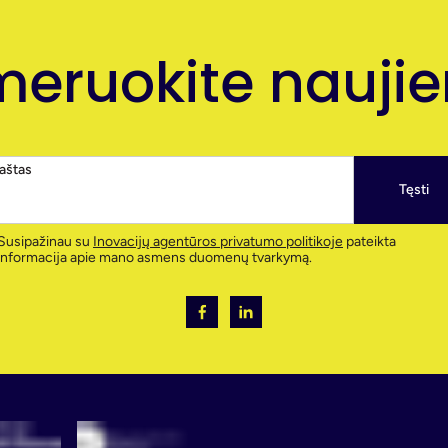
eruokite naujien
paštas
Tęsti
Susipažinau su
Inovacijų agentūros privatumo politikoje
pateikta
informacija apie mano asmens duomenų tvarkymą.