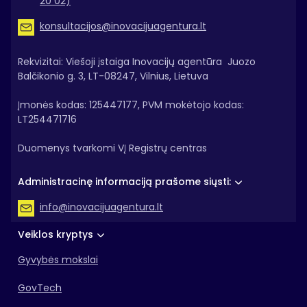
20 02)
konsultacijos@inovacijuagentura.lt
Rekvizitai: Viešoji įstaiga Inovacijų agentūra Juozo
Balčikonio g. 3, LT-08247, Vilnius, Lietuva
Įmonės kodas: 125447177, PVM mokėtojo kodas:
LT254471716
Duomenys tvarkomi VĮ Registrų centras
Administracinę informaciją prašome siųsti:
info@inovacijuagentura.lt
Veiklos kryptys
Gyvybės mokslai
GovTech