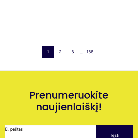
Kviečiame tapti „Miltech akademijos“
rėmėju ir prisidėti prie Lietuvos gynybos
inovacijų stiprinimo
1
2
3
…
138
Prenumeruokite
naujienlaiškį!
El. paštas
Tęsti