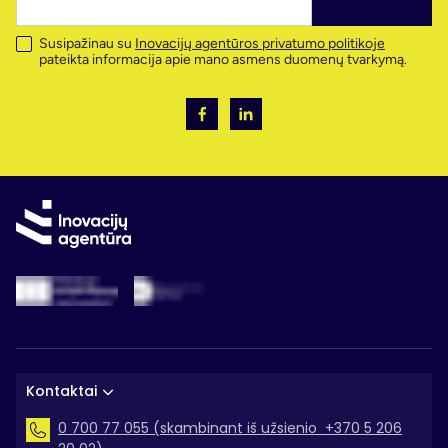
Susipažinau su
Inovacijų agentūros privatumo politikoje
pateikta informacija apie mano asmens duomenų tvarkymą.
Kontaktai
0 700 77 055 (skambinant iš užsienio +370 5 206