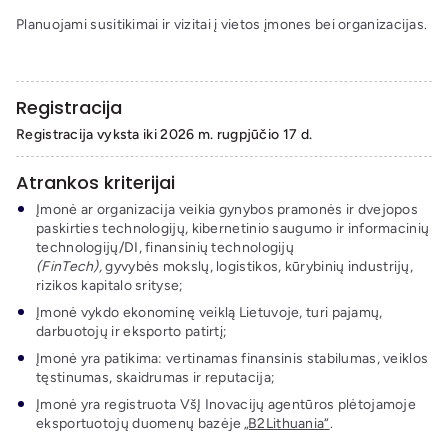
Planuojami susitikimai ir vizitai į vietos įmones bei organizacijas.
Registracija
Registracija vyksta iki
202
6
m. rugpjūčio 17 d.
Atrankos kriterijai
Įmonė ar organizacija veikia gynybos pramonės ir dvejopos
paskirties technologijų, kibernetinio saugumo ir informacinių
technologijų/DI, finansinių technologijų
(FinTech),
gyvybės mokslų, logistikos, kūrybinių industrijų,
rizikos kapitalo srityse;
Įmonė vykdo ekonominę veiklą Lietuvoje, turi pajamų,
darbuotojų ir eksporto patirtį;
Įmonė yra patikima: vertinamas finansinis stabilumas, veiklos
tęstinumas, skaidrumas ir reputacija;
Įmonė yra registruota VšĮ Inovacijų agentūros plėtojamoje
eksportuotojų duomenų bazėje
„B2Lithuania“
.