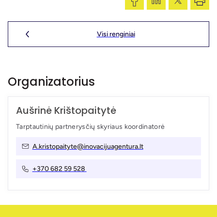
Visi renginiai
Organizatorius
Aušrinė Krištopaitytė
Tarptautinių partnerysčių skyriaus koordinatorė
A.kristopaityte@inovacijuagentura.lt
+370 682 59 528