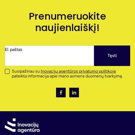
Prenumeruokite
naujienlaiškį!
El. paštas
Tęsti
Susipažinau su
Inovacijų agentūros privatumo politikoje
pateikta informacija apie mano asmens duomenų tvarkymą.