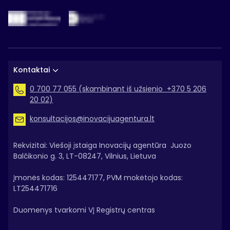
Kontaktai
0 700 77 055 (skambinant iš užsienio +370 5 206
20 02)
konsultacijos@inovacijuagentura.lt
Rekvizitai: Viešoji įstaiga Inovacijų agentūra Juozo
Balčikonio g. 3, LT-08247, Vilnius, Lietuva
Įmonės kodas: 125447177, PVM mokėtojo kodas:
LT254471716
Duomenys tvarkomi VĮ Registrų centras