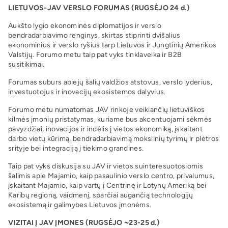
LIETUVOS-JAV VERSLO FORUMAS (RUGSĖJO 24 d.)
Aukšto lygio ekonominės diplomatijos ir verslo
bendradarbiavimo renginys, skirtas stiprinti dvišalius
ekonominius ir verslo ryšius tarp Lietuvos ir Jungtinių Amerikos
Valstijų. Forumo metu taip pat vyks tinklaveika ir B2B
susitikimai.
Forumas suburs abiejų šalių valdžios atstovus, verslo lyderius,
investuotojus ir inovacijų ekosistemos dalyvius.
Forumo metu numatomas JAV rinkoje veikiančių lietuviškos
kilmės įmonių pristatymas, kuriame bus akcentuojami sėkmės
pavyzdžiai, inovacijos ir indėlis į vietos ekonomiką, įskaitant
darbo vietų kūrimą, bendradarbiavimą mokslinių tyrimų ir plėtros
srityje bei integraciją į tiekimo grandines.
Taip pat vyks diskusija su JAV ir vietos suinteresuotosiomis
šalimis apie Majamio, kaip pasaulinio verslo centro, privalumus,
įskaitant Majamio, kaip vartų į Centrinę ir Lotynų Ameriką bei
Karibų regioną, vaidmenį, sparčiai augančią technologijų
ekosistemą ir galimybes Lietuvos įmonėms.
VIZITAI Į JAV ĮMONES (RUGSĖJO ~23-25 d.)