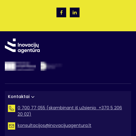
2023 m. – 229 000,00 Eur
bus užtikrinamas tinkamas IA pavestų funkcijų vykdymas – 
…………………………
projektų paraiškų vertinimas ir atranka, užtikrinamas tinkamas p
Viso: 1 215 674,00 Eur
rengiamos darbo optimizavimui ir efektyvumui reikalingos tvar
Techninė parama, skirta informuoti apie veiksmų programą, skiria
pasitelkiami išorės ekspertai, suteikiantys profesionalias kons
Projekto tikslas – užtikrinti efektyvų visuomenės grupių informa
padedančias užtikrinti veiksmingą projektų vertinimą ir įgyvend
Projekto techninės paramos lėšomis finansuojamų išlaidų katego
ES struktūrinę paramą administruojantiems darbuotojams bus
informacinių reklaminių kampanijų ir žiniasklaidos projektų įgy
Projekto techninės paramos lėšomis finansuojamų išlaidų katego
renginių organizavimo išlaidos – informavimo ir komunikacijos
darbo apmokėjimo ir kitos susijusios išlaidos darbuotojams 
konsultavimo, efektyvumo vertinimo, studijų ir tyrimų išlaidos 
dalyvavimo kvalifikacijos kėlimo renginiuose išlaidos- mokymų,
Kontaktai
kitos informavimo ir komunikacijos veikloms vykdyti būtinų pr
komandiruočių išlaidos;
0 700 77 055 (skambinant iš užsienio +370 5 206
įsigijimo išlaidos.
patalpų nuomos, fizinės apsaugos, valymo, komunalinių paslaug
20 02)
transporto priemonių nuomos, remonto, eksploatavimo, kuro įs
Įgyvendinant informavimo apie veiksmų programą projektą, išlaido
konsultacijos@inovacijuagentura.lt
kanceliarinių, biuro ir kitų prekių įsigijimo išlaidos;