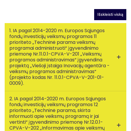
Išskleisti viską
1. IA pagal 2014-2020 m. Europos Sąjungos
fondų investicijų veiksmų programos 11
prioriteto „Techninė parama veiksmų
programai administruoti“ įgyvendinimo
priemonę Nr.11.0.1-CPVA-V-201 „Veiksmų
programos administravimas“ įgyvendina
projektą „Viešoji įstaiga Inovacijų agentūra -
veiksmų programos administravimas“
(projekto kodas Nr. 11.0.1-CPVA-V-201-01-
0009).
2. IA pagal 2014-2020 m. Europos Sąjungos
Projekto veiklų įgyvendinimo pradžia
– 2015 m. lapkričio 1 d.
fondų investicijų veiksmų programos 12
Projekto veiklų įgyvendinimo pabaiga
– 2023 m. gruodžio 31 d.
prioriteto „Techninė parama, skirta
informuoti apie veiksmų programą ir jai
Projekto vertė 2015 m. – 1 963 082,00 Eur
vertinti“ įgyvendinimo priemonę Nr.12.0.1-
CPVA-V-202 „Informavimas apie veiksmų
2016 m. – 3 627 220,00 Eur