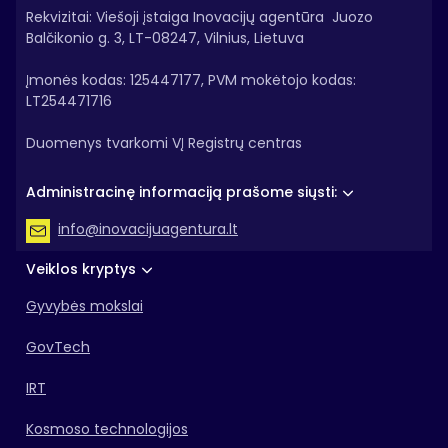
ilgalaikio turto (IT programų, licencijų, kompiuterių ir pan.) įsi
Rekvizitai: Viešoji įstaiga Inovacijų agentūra Juozo
ryšio, pašto, duomenų teikimo, biuro įrangos nuomos, informac
Balčikonio g. 3, LT-08247, Vilnius, Lietuva
konsultavimo, išorės ekspertų, vertimo, studijų ir tyrimų, audit
Įmonės kodas: 125447177, PVM mokėtojo kodas:
išlaidos;
LT254471716
renginių organizavimo ir dalyvavimo juose išlaidos;
Duomenys tvarkomi VĮ Registrų centras
kitos išlaidos, susijusios su įgyvendinančiajai institucijai pa
Administracinę informaciją prašome siųsti:
Tinkamos finansuoti išlaidos turi būti būtinos techninės paramos 
info@inovacijuagentura.lt
Veiklos kryptys
Gyvybės mokslai
GovTech
IRT
Kosmoso technologijos