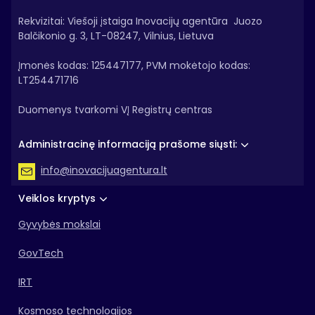
Rekvizitai: Viešoji įstaiga Inovacijų agentūra Juozo
Balčikonio g. 3, LT-08247, Vilnius, Lietuva
Įmonės kodas: 125447177, PVM mokėtojo kodas:
LT254471716
Duomenys tvarkomi VĮ Registrų centras
Administracinę informaciją prašome siųsti:
info@inovacijuagentura.lt
Veiklos kryptys
Gyvybės mokslai
GovTech
IRT
Kosmoso technologijos