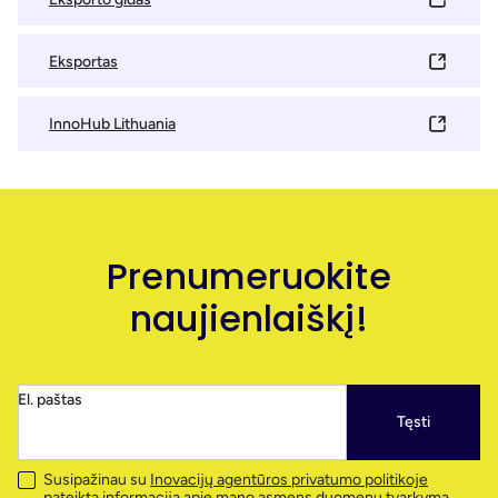
Eksportas
InnoHub Lithuania
Prenumeruokite
naujienlaiškį!
El. paštas
Tęsti
Susipažinau su
Inovacijų agentūros privatumo politikoje
pateikta informacija apie mano asmens duomenų tvarkymą.