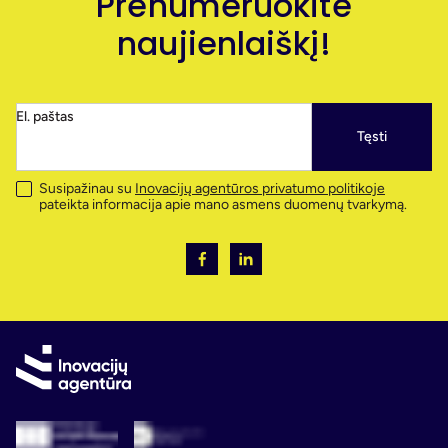
Prenumeruokite
naujienlaiškį!
El. paštas
Tęsti
Susipažinau su
Inovacijų agentūros privatumo politikoje
pateikta informacija apie mano asmens duomenų tvarkymą.