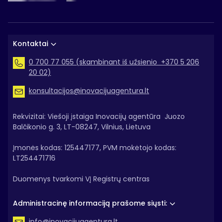
Kontaktai
0 700 77 055 (skambinant iš užsienio +370 5 206
20 02)
konsultacijos@inovacijuagentura.lt
Rekvizitai: Viešoji įstaiga Inovacijų agentūra Juozo
Balčikonio g. 3, LT-08247, Vilnius, Lietuva
Įmonės kodas: 125447177, PVM mokėtojo kodas:
LT254471716
Duomenys tvarkomi VĮ Registrų centras
Administracinę informaciją prašome siųsti:
info@inovacijuagentura.lt