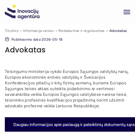
Titulinis
Informacija verslui
Reikalavimai ir reguliavimas
Advokatas
Publikavimo data 2026-05-18
Advokatas
Teisingumo ministerija vykdo Europos Sąjungos valstybių narių,
Europos ekonominės erdvės valstybių ir Šveicarijos
Konfederacijos piliečių ir kitų fizinių asmenų, kuriems Europos
Sąjungos teisės aktais suteikta įsidarbinimo ar vertimosi
savarankiška veikla Europos Sąjungos valstybėse narėse teisė,
teisininko profesinės kvalifikacijos pripažinimą norint užsiimti
advokato profesine veikla Lietuvos Respublikoje.
Daugiau informacijos apie paslaugą ir pateiktinių dokumentų sąraš