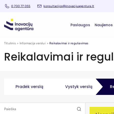
0 700 77 055
konsultacijos@inovacijuagentura.lt
Paslaugos
Naujienos
Titulinis
Informacija verslui
Reikalavimai ir reguliavimas
Reikalavimai ir regu
Pradėk verslą
Vystyk verslą
R