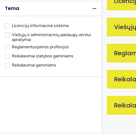
Licenci
Tema
2026
Viešųjų
Licencijų informacinė sistema
Licenc
Viešųjų ir administracinių paslaugų verslui
aprašymai
Vartotoj
Reglamentuojamos profesijos
2026
Reglam
Reikalavimai statybos gaminiams
Atidary
Viešųj
Reikalavimai gaminiams
Raskite 
Reikal
Atidary
Profesi
Reglam
Reikal
Reglam
Notifik
Patikr
Bendroj
Lietuv
Reg
Reglam
Kiekviena
20
Pro