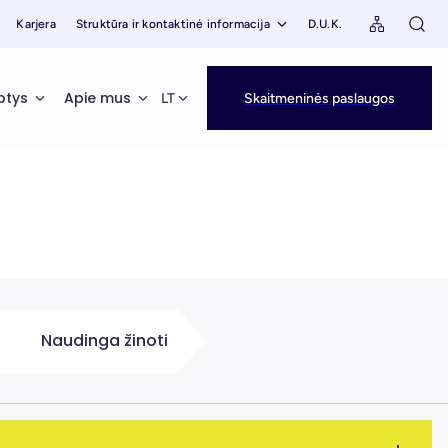
Karjera
Struktūra ir kontaktinė informacija
D.U.K.
ptys
Apie mus
LT
Skaitmeninės paslaugos
Naudinga žinoti