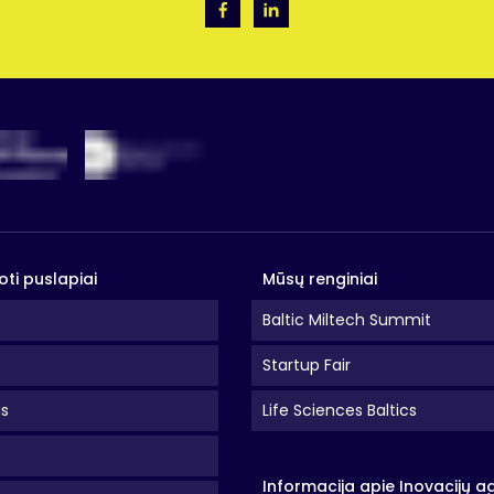
cija įmonėms, į kurias komandiruojami darbuotojai
oti puslapiai
Mūsų renginiai
Baltic Miltech Summit
Startup Fair
as
Life Sciences Baltics
ba: tam tikroms profesijoms Lietuvoje taikoma pripažinimo procedūra, įp
Informacija apie Inovacijų a