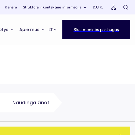
Karjera
Struktūra ir kontaktinė informacija
D.U.K.
ptys
Apie mus
LT
Skaitmeninės paslaugos
Naudinga žinoti