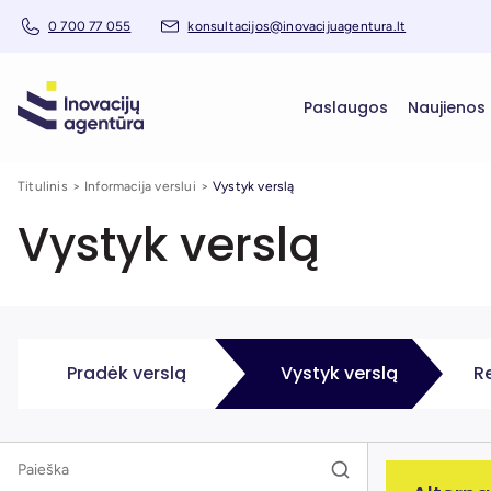
0 700 77 055
konsultacijos@inovacijuagentura.lt
Paslaugos
Naujienos
Titulinis
Informacija verslui
Vystyk verslą
Vystyk verslą
Pradėk verslą
Vystyk verslą
R