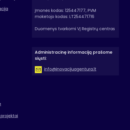
acija
Įmonės kodas: 125447177, PVM
mokėtojo kodas: LT254471716
Duomenys tvarkomi VĮ Registrų centras
Administracinę informaciją prašome
siųsti:
info@inovacijuagentura.lt
e
projektai