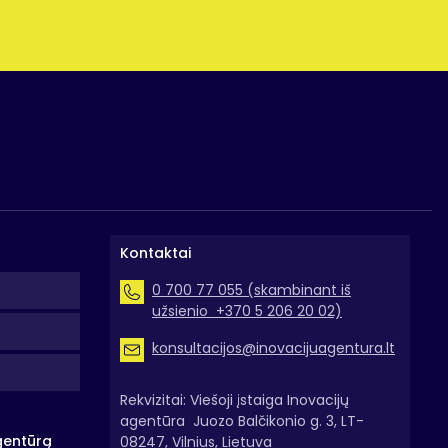
Įmonė, priimanti į Lietuvos Respubliką komandiruojam
Kontaktai
0 700 77 055 (skambinant iš
užsienio +370 5 206 20 02)
konsultacijos@inovacijuagentura.lt
rastai norint užsiimti tokia veikla reikia gauti ją koordinuojančios in
Rekvizitai: Viešoji įstaiga Inovacijų
agentūra Juozo Balčikonio g. 3, LT-
gentūrą
08247, Vilnius, Lietuva