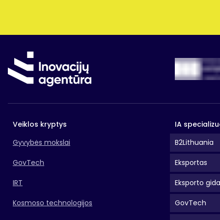
Informa
Veiklos kryptys
IA specializu
Gyvybės mokslai
B2Lithuania
GovTech
Eksportas
IRT
Eksporto gid
Pasta
Kosmoso technologijos
GovTech