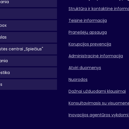
uania
Struktūra ir kontaktinė inform
Teisinė informacija
box
Pranešėjų apsauga
slas
Korupcijos prevencija
tės centrai „Spiečius"
Administracinė informacija
ania
Atviri duomenys
stika
Nuorodos
as
Dažnai užduodami klausimai
Konsultavimasis su visuomen
Inovacijos agentūros vykdomi 