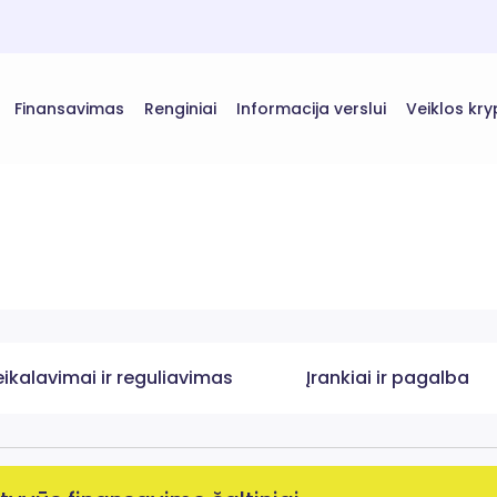
Finansavimas
Renginiai
Informacija verslui
Veiklos kry
eikalavimai ir reguliavimas
Įrankiai ir pagalba