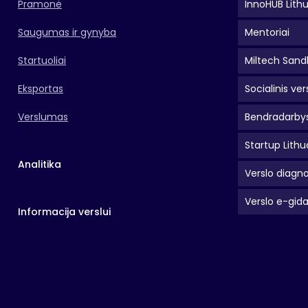
Pramonė
InnoHUB Lith
Saugumas ir gynyba
Mentoriai
Startuoliai
Miltech Sand
Eksportas
Socialinis ver
Verslumas
Bendradarbys
Startup Lithu
Analitika
Verslo diagno
Verslo e-gid
Informacija verslui