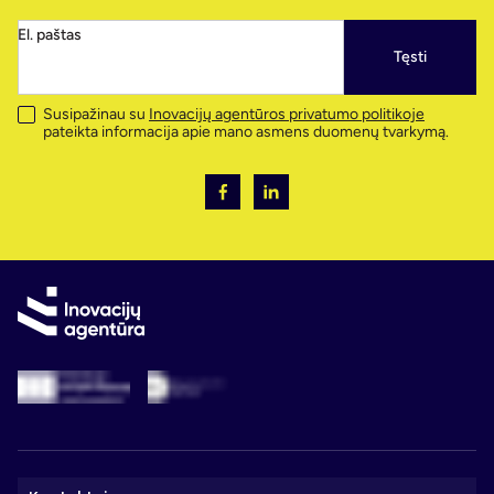
El. paštas
Tęsti
Susipažinau su
Inovacijų agentūros privatumo politikoje
pateikta informacija apie mano asmens duomenų tvarkymą.