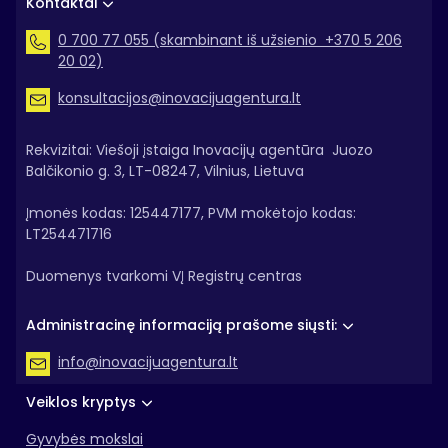
Kontaktai
0 700 77 055 (skambinant iš užsienio +370 5 206
20 02)
konsultacijos@inovacijuagentura.lt
Rekvizitai: Viešoji įstaiga Inovacijų agentūra Juozo
Balčikonio g. 3, LT-08247, Vilnius, Lietuva
Įmonės kodas: 125447177, PVM mokėtojo kodas:
LT254471716
Duomenys tvarkomi VĮ Registrų centras
Administracinę informaciją prašome siųsti:
info@inovacijuagentura.lt
Veiklos kryptys
Gyvybės mokslai