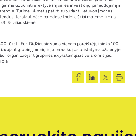
 galime užtikrinti efektyvesnį šalies investicijų panaudojimą ir
e arenoje. Turime 14 metų patirtį suburiant Lietuvos įmones
stendus tarptautinėse parodose todėl aiškiai matome, kokią
 S. Buziliauskienė.
 400 tūkst. Eur. Didžiausia suma vienam pareiškėjui sieks 100
nizuojant grupinį įmonių ir jų produkcijos pristatymą užsienyje
Eur organizuojant grupines išvykstamąsias verslo misijas.
i
čia
.