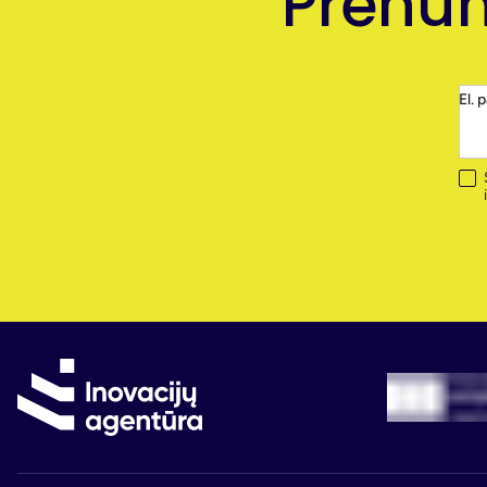
Prenum
El. 