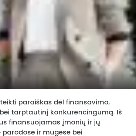
teikti paraiškas dėl finansavimo,
ą bei tarptautinį konkurencingumą. Iš
bus finansuojamas įmonių ir jų
e parodose ir mugėse bei