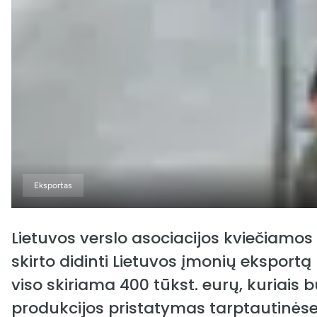
Eksportas
Lietuvos verslo asociacijos kviečiamos 
skirto didinti Lietuvos įmonių eksport
viso skiriama 400 tūkst. eurų, kuriais 
produkcijos pristatymas tarptautinės