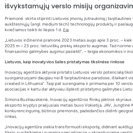
išvykstamųjų verslo misijų organizavi
Priemonė skirta stiprinti Lietuvos įmonių įsitraukimą į tarptautine
aukštesniųjų (angl. medium tech) technologijų produktų ir paslaugų 
kviečiamos teikti iki liepos 1 d.
čia
.
„Lietuvos inžinerinė pramonė 2023 metais augo apie 3 proc. – kie
2025 m – 23 proc. lietuviškų prekių eksporto augimas. Tad norime už
finansavimo galimybes augimui pasiekti“, – teigia ekonomikos ir in
Lietuvos, kaip inovatyvios šalies pristatymas tikslinėse rinkose
Inovacijų agentūra aktyviai pristato Lietuvos verslo potencialą tiks
suorganizuojami daugiau nei 8 tarptautinėse parodose, išlaikant vi
created in Lithuania“. Taip pat surengiama ir priimama per 10 verslo
asociacijas ir kartu dar aktyviau išplėsti pristatymo galimybes Lie
Simona Buziliauskienė, Inovacijų agentūros Rinkų plėtros skyriaus
eksporto kryptys praėjusiais metais buvo Vokietija, JAV, Jungtinė Kar
konkurencingumą, būtinos priemonės, padedančios didinti geografinę
rinkas.
„Inovacijų agentūra siekia transformuoti eksportą, didinant aukštų
tikslo, susitelkiame į sumanią specializaciją – akcentuojame verslo 