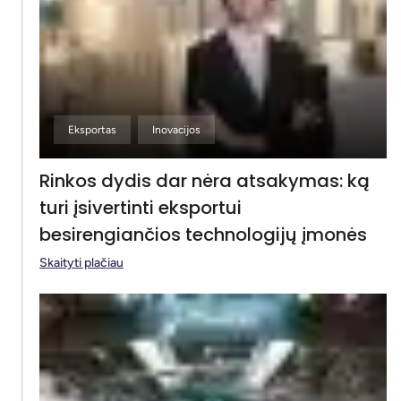
Eksportas
Inovacijos
Rinkos dydis dar nėra atsakymas: ką
turi įsivertinti eksportui
besirengiančios technologijų įmonės
Skaityti plačiau