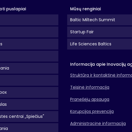
oti puslapiai
Mūsų renginiai
Baltic Miltech Summit
Startup Fair
as
Life Sciences Baltics
Informacija apie Inovacijų a
uania
Struktūra ir kontaktinė inform
Teisinė informacija
box
Pranešėjų apsauga
slas
Korupcijos prevencija
tės centrai „Spiečius"
Administracinė informacija
ania