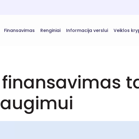
Finansavimas
Renginiai
Informacija verslui
Veiklos kry
ų finansavimas 
o augimui