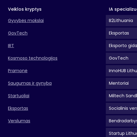
Veiklos kryptys
IA specializu
Gyvybės mokslai
B2Lithuania
GovTech
Eksportas
IRT
Eksporto gid
Kosmoso technologijos
GovTech
Pramonė
InnoHUB Lith
Saugumas ir gynyba
Mentoriai
Startuoliai
Miltech Sand
Eksportas
Socialinis ver
Verslumas
Bendradarbys
Startup Lithu