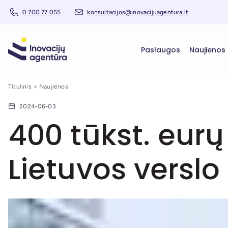
0 700 77 055
konsultacijos@inovacijuagentura.lt
Paslaugos
Naujienos
Titulinis
Naujienos
2024-06-03
400 tūkst. eur
Lietuvos versl