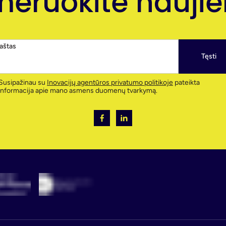
eruokite naujien
paštas
Tęsti
Susipažinau su
Inovacijų agentūros privatumo politikoje
pateikta
informacija apie mano asmens duomenų tvarkymą.