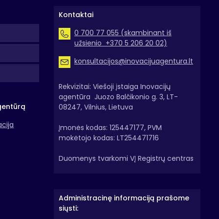
Kontaktai
0 700 77 055 (skambinant iš
užsienio +370 5 206 20 02)
konsultacijos@inovacijuagentura.lt
Rekvizitai: Viešoji įstaiga Inovacijų
agentūra Juozo Balčikonio g. 3, LT-
gentūrą
08247, Vilnius, Lietuva
acija
Įmonės kodas: 125447177, PVM
mokėtojo kodas: LT254471716
Duomenys tvarkomi VĮ Registrų centras
Administracinę informaciją prašome
siųsti: