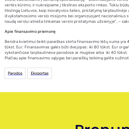
vertės kūrimo, ir nukreipiame į tikslines eksporto rinkas. Tokiu būdu
tikslingą Lietuvos, kaip inovatyvios šalies, pristatymą tarptautinėj
išvykstamosioms verslo misijoms bei organizuojant nacionalinius 
naudą verslui atneša tinkamas verslo pristatymas užsienyje“, – sako
Apie finansavimo priemonę
Bendra kvietimui teikti paraiškas skirta finansavimo lėšų suma yra
tūkst. Eur. Finansavimas galės būti dvejopas: iki 80 tūkst. Eur orga
vykstančiose tarptautinėse parodose ar mugėse arba iki 40 tūkst. 
Plačiau apie finansavimo sąlygas bei paraiškų teikimą galite sužinot
Parodos
Eksportas