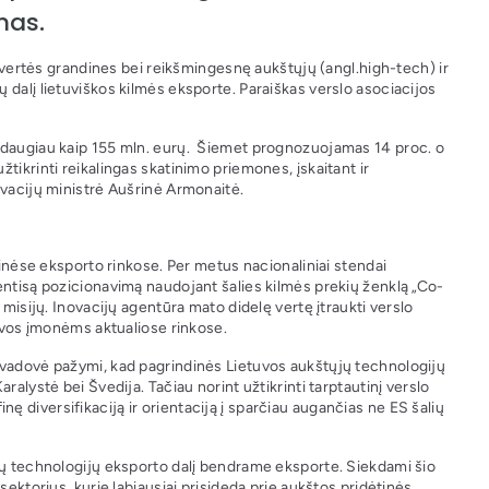
mas.
s vertės grandines bei reikšmingesnę aukštųjų (angl.high-tech) ir
dalį lietuviškos kilmės eksporte. Paraiškas verslo asociacijos
k daugiau kaip 155 mln. eurų. Šiemet prognozuojamas 14 proc. o
tikrinti reikalingas skatinimo priemones, įskaitant ir
ovacijų ministrė Aušrinė Armonaitė.
linėse eksporto rinkose. Per metus nacionaliniai stendai
entisą pozicionavimą naudojant šalies kilmės prekių ženklą „Co-
 misijų. Inovacijų agentūra mato didelę vertę įtraukti verslo
tuvos įmonėms aktualiose rinkose.
 vadovė pažymi, kad pagrindinės Lietuvos aukštųjų technologijų
alystė bei Švedija. Tačiau norint užtikrinti tarptautinį verslo
 diversifikaciją ir orientaciją į sparčiau augančias ne ES šalių
jų technologijų eksporto dalį bendrame eksporte. Siekdami šio
sektorius, kurie labiausiai prisideda prie aukštos pridėtinės