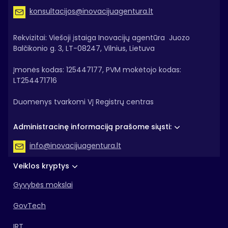
konsultacijos@inovacijuagentura.lt
Rekvizitai: Viešoji įstaiga Inovacijų agentūra Juozo
Balčikonio g. 3, LT-08247, Vilnius, Lietuva
Įmonės kodas: 125447177, PVM mokėtojo kodas:
LT254471716
Duomenys tvarkomi VĮ Registrų centras
Administracinę informaciją prašome siųsti:
info@inovacijuagentura.lt
Veiklos kryptys
Gyvybės mokslai
GovTech
IRT