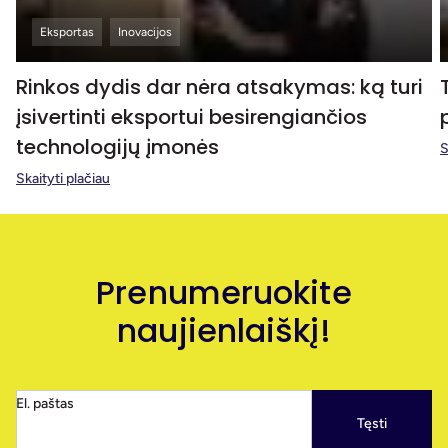
Eksportas
Inovacijos
Rinkos dydis dar nėra atsakymas: ką turi
įsivertinti eksportui besirengiančios
technologijų įmonės
S
Skaityti plačiau
Prenumeruokite
naujienlaiškį!
El. paštas
Tęsti