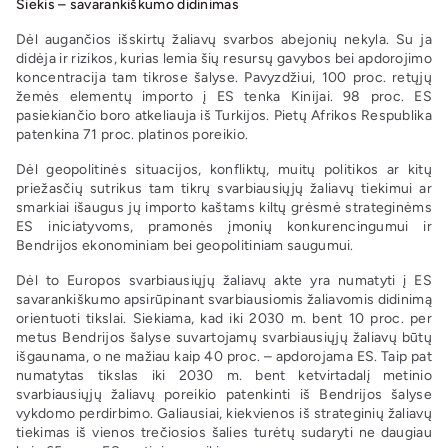
Siekis – savarankiškumo didinimas
Dėl augančios išskirtų žaliavų svarbos abejonių nekyla. Su ja
didėja ir rizikos, kurias lemia šių resursų gavybos bei apdorojimo
koncentracija tam tikrose šalyse. Pavyzdžiui, 100 proc. retųjų
žemės elementų importo į ES tenka Kinijai. 98 proc. ES
pasiekiančio boro atkeliauja iš Turkijos. Pietų Afrikos Respublika
patenkina 71 proc. platinos poreikio.
Dėl geopolitinės situacijos, konfliktų, muitų politikos ar kitų
priežasčių sutrikus tam tikrų svarbiausiųjų žaliavų tiekimui ar
smarkiai išaugus jų importo kaštams kiltų grėsmė strateginėms
ES iniciatyvoms, pramonės įmonių konkurencingumui ir
Bendrijos ekonominiam bei geopolitiniam saugumui.
Dėl to Europos svarbiausiųjų žaliavų akte yra numatyti į ES
savarankiškumo apsirūpinant svarbiausiomis žaliavomis didinimą
orientuoti tikslai. Siekiama, kad iki 2030 m. bent 10 proc. per
metus Bendrijos šalyse suvartojamų svarbiausiųjų žaliavų būtų
išgaunama, o ne mažiau kaip 40 proc. – apdorojama ES. Taip pat
numatytas tikslas iki 2030 m. bent ketvirtadalį metinio
svarbiausiųjų žaliavų poreikio patenkinti iš Bendrijos šalyse
vykdomo perdirbimo. Galiausiai, kiekvienos iš strateginių žaliavų
tiekimas iš vienos trečiosios šalies turėtų sudaryti ne daugiau