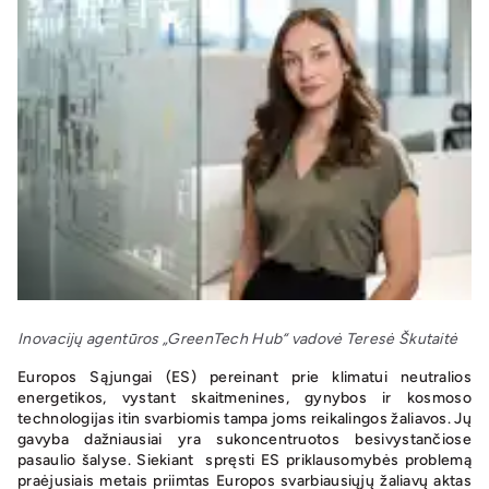
Inovacijų agentūros „GreenTech Hub“ vadovė Teresė Škutaitė
Europos Sąjungai (ES) pereinant prie klimatui neutralios
energetikos, vystant skaitmenines, gynybos ir kosmoso
technologijas itin svarbiomis tampa joms reikalingos žaliavos. Jų
gavyba dažniausiai yra sukoncentruotos besivystančiose
pasaulio šalyse. Siekiant spręsti ES priklausomybės problemą
praėjusiais metais priimtas Europos svarbiausiųjų žaliavų aktas