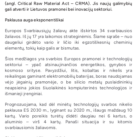
(angl. Critical Raw Material Act – CRMA). Jis naujų galimybių
gali atverti ir Lietuvos pramonei bei inovacijų sektoriui.
Paklausa auga eksponentiškai
Europos Svarbiausiųjų žaliavų akte išskirtos 34 svarbiausios
žaliavos. Iš jų 17 yra laikomos strateginėmis. Šiame sąraše – nuo
daugeliui girdėto vario ir ličio iki egzotiškesnių cheminių
elementų, tokių kaip galis ar bismutas.
Šios medžiagos yra svarbios Europos pramonei ir technologijų
sektoriui – ypač atsinaujinančios energetikos, gynybos ir
kosmoso srityse. Pavyzdžiui, litis, kobaltas ir nikelis yra
reikalingas gaminant elektromobilių baterijas, boras naudojamas
vėjo jėgainių pramonėje, o be silicio metalų puslaidininkių
neapsieina jokios šiuolaikinės kompiuterinės technologijos ir
išmanieji įrenginiai.
Prognozuojama, kad dėl minėtų technologijų svarbos nikelio
paklausa ES 2030 m., lyginant su 2020 m., išaugs maždaug 10
kartų. Vario poreikis turėtų didėti daugiau nei 6 kartus, o
aliuminio – virš 4 kartų. Panaši situacija ir su kitomis
svarbiausiomis žaliavomis.