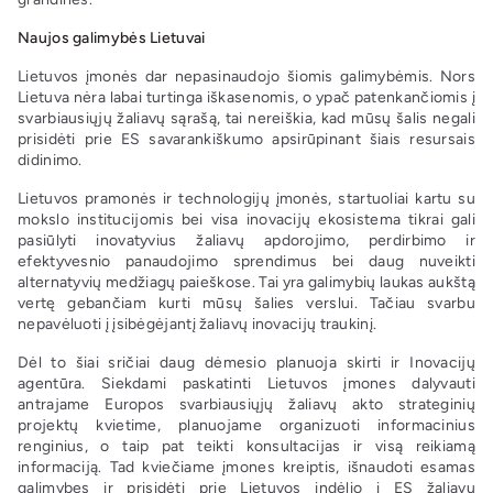
Naujos galimybės Lietuvai
Lietuvos įmonės dar nepasinaudojo šiomis galimybėmis. Nors
Lietuva nėra labai turtinga iškasenomis, o ypač patenkančiomis į
svarbiausiųjų žaliavų sąrašą, tai nereiškia, kad mūsų šalis negali
prisidėti prie ES savarankiškumo apsirūpinant šiais resursais
didinimo.
Lietuvos pramonės ir technologijų įmonės, startuoliai kartu su
mokslo institucijomis bei visa inovacijų ekosistema tikrai gali
pasiūlyti inovatyvius žaliavų apdorojimo, perdirbimo ir
efektyvesnio panaudojimo sprendimus bei daug nuveikti
alternatyvių medžiagų paieškose. Tai yra galimybių laukas aukštą
vertę gebančiam kurti mūsų šalies verslui. Tačiau svarbu
nepavėluoti į įsibėgėjantį žaliavų inovacijų traukinį.
Dėl to šiai sričiai daug dėmesio planuoja skirti ir Inovacijų
agentūra. Siekdami paskatinti Lietuvos įmones dalyvauti
antrajame Europos svarbiausiųjų žaliavų akto strateginių
projektų kvietime, planuojame organizuoti informacinius
renginius, o taip pat teikti konsultacijas ir visą reikiamą
informaciją. Tad kviečiame įmones kreiptis, išnaudoti esamas
galimybes ir prisidėti prie Lietuvos indėlio į ES žaliavų