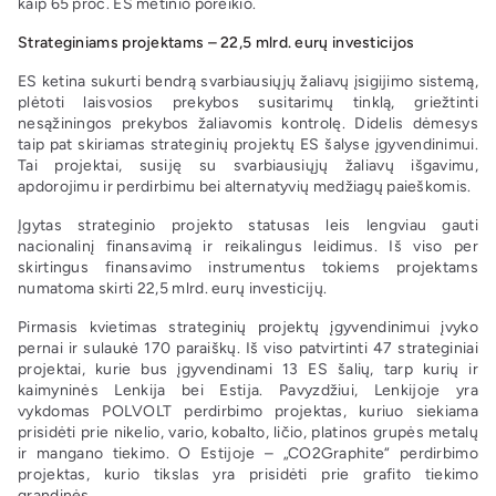
kaip 65 proc. ES metinio poreikio.
Strateginiams projektams – 22,5 mlrd. eurų investicijos
ES ketina sukurti bendrą svarbiausiųjų žaliavų įsigijimo sistemą,
plėtoti laisvosios prekybos susitarimų tinklą, griežtinti
nesąžiningos prekybos žaliavomis kontrolę. Didelis dėmesys
taip pat skiriamas strateginių projektų ES šalyse įgyvendinimui.
Tai projektai, susiję su svarbiausiųjų žaliavų išgavimu,
apdorojimu ir perdirbimu bei alternatyvių medžiagų paieškomis.
Įgytas strateginio projekto statusas leis lengviau gauti
nacionalinį finansavimą ir reikalingus leidimus. Iš viso per
skirtingus finansavimo instrumentus tokiems projektams
numatoma skirti 22,5 mlrd. eurų investicijų.
Pirmasis kvietimas strateginių projektų įgyvendinimui įvyko
pernai ir sulaukė 170 paraiškų. Iš viso patvirtinti 47 strateginiai
projektai, kurie bus įgyvendinami 13 ES šalių, tarp kurių ir
kaimyninės Lenkija bei Estija. Pavyzdžiui, Lenkijoje yra
vykdomas POLVOLT perdirbimo projektas, kuriuo siekiama
prisidėti prie nikelio, vario, kobalto, ličio, platinos grupės metalų
ir mangano tiekimo. O Estijoje – „CO2Graphite“ perdirbimo
projektas, kurio tikslas yra prisidėti prie grafito tiekimo
grandinės.