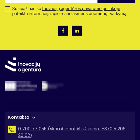
Susipažinau su
Inovacijų agentūros privatumo politikoje
pateikta informacija apie mano asmens duomenų tvarkymą.
Kontaktai
0 700 77 055 (skambinant iš užsienio +370 5 206
20 02)