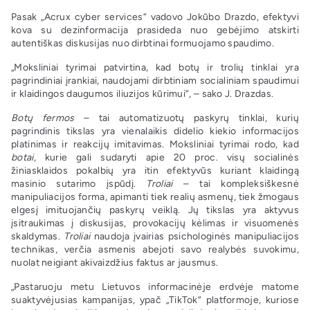
Pasak „Acrux cyber services“ vadovo Jokūbo Drazdo, efektyvi
kova su dezinformacija prasideda nuo gebėjimo atskirti
autentiškas diskusijas nuo dirbtinai formuojamo spaudimo.
„Moksliniai tyrimai patvirtina, kad botų ir trolių tinklai yra
pagrindiniai įrankiai, naudojami dirbtiniam socialiniam spaudimui
ir klaidingos daugumos iliuzijos kūrimui“, – sako J. Drazdas.
Botų fermos
– tai automatizuotų paskyrų tinklai, kurių
pagrindinis tikslas yra vienalaikis didelio kiekio informacijos
platinimas ir reakcijų imitavimas. Moksliniai tyrimai rodo, kad
botai
, kurie gali sudaryti apie 20 proc. visų socialinės
žiniasklaidos pokalbių yra itin efektyvūs kuriant klaidingą
masinio sutarimo įspūdį.
Troliai
– tai kompleksiškesnė
manipuliacijos forma, apimanti tiek realių asmenų, tiek žmogaus
elgesį imituojančių paskyrų veiklą. Jų tikslas yra aktyvus
įsitraukimas į diskusijas, provokacijų kėlimas ir visuomenės
skaldymas.
Troliai
naudoja įvairias psichologinės manipuliacijos
technikas, verčia asmenis abejoti savo realybės suvokimu,
nuolat neigiant akivaizdžius faktus ar jausmus.
„Pastaruoju metu Lietuvos informacinėje erdvėje matome
suaktyvėjusias kampanijas, ypač „TikTok“ platformoje, kuriose