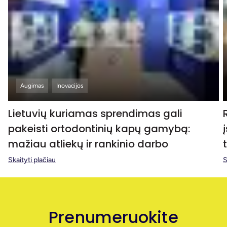
Augimas
Inovacijos
Lietuvių kuriamas sprendimas gali
pakeisti ortodontinių kapų gamybą:
mažiau atliekų ir rankinio darbo
Skaityti plačiau
S
Prenumeruokite