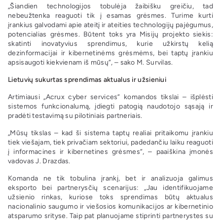
„Šiandien technologijos tobulėja žaibišku greičiu, tad
nebeužtenka reaguoti tik į esamas grėsmes. Turime kurti
įrankius galvodami apie ateitį ir ateities technologijų pajėgumus,
potencialias grėsmes. Būtent toks yra Misijų projekto siekis:
skatinti inovatyvius sprendimus, kurie užkirstų kelią
dezinformacijai ir kibernetinėms grėsmėms, bei taptų įrankiu
apsisaugoti kiekvienam iš mūsų“, – sako M. Survilas.
Lietuvių sukurtas sprendimas aktualus ir užsieniui
Artimiausi „Acrux cyber services“ komandos tikslai – išplėsti
sistemos funkcionalumą, įdiegti patogią naudotojo sąsają ir
pradėti testavimą su pilotiniais partneriais.
„Mūsų tikslas – kad ši sistema taptų realiai pritaikomu įrankiu
tiek viešajam, tiek privačiam sektoriui, padedančiu laiku reaguoti
į informacines ir kibernetines grėsmes“, – paaiškina įmonės
vadovas J. Drazdas.
Komanda ne tik tobulina įrankį, bet ir analizuoja galimus
eksporto bei partnerysčių scenarijus: „Jau identifikuojame
užsienio rinkas, kuriose toks sprendimas būtų aktualus
nacionalinio saugumo ir viešosios komunikacijos ar kibernetinio
atsparumo srityse. Taip pat planuojame stiprinti partnerystes su