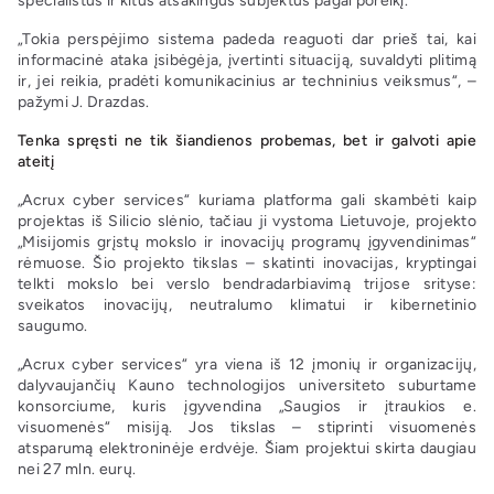
specialistus ir kitus atsakingus subjektus pagal poreikį.
„Tokia perspėjimo sistema padeda reaguoti dar prieš tai, kai
informacinė ataka įsibėgėja, įvertinti situaciją, suvaldyti plitimą
ir, jei reikia, pradėti komunikacinius ar techninius veiksmus“, –
pažymi J. Drazdas.
Tenka spręsti ne tik šiandienos probemas, bet ir galvoti apie
ateitį
„Acrux cyber services“ kuriama platforma gali skambėti kaip
projektas iš Silicio slėnio, tačiau ji vystoma Lietuvoje, projekto
„Misijomis grįstų mokslo ir inovacijų programų įgyvendinimas“
rėmuose. Šio projekto tikslas – skatinti inovacijas, kryptingai
telkti mokslo bei verslo bendradarbiavimą trijose srityse:
sveikatos inovacijų, neutralumo klimatui ir kibernetinio
saugumo.
„Acrux cyber services“ yra viena iš 12 įmonių ir organizacijų,
dalyvaujančių Kauno technologijos universiteto suburtame
konsorciume, kuris įgyvendina „Saugios ir įtraukios e.
visuomenės“ misiją. Jos tikslas – stiprinti visuomenės
atsparumą elektroninėje erdvėje. Šiam projektui skirta daugiau
nei 27 mln. eurų.