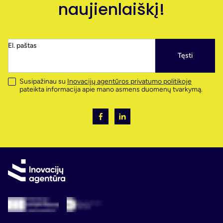
naujienlaiškį!
El. paštas
Tęsti
Susipažinau su
Inovacijų agentūros privatumo politikoje
pateikta informacija apie mano asmens duomenų tvarkymą.