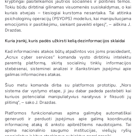
kryptingai pasitelkiamos jautrios socialinės ir politinės temos.
Tokiu būdu dirbtinai gilinamas visuomenės susiskaldymas, o kai
kuriais atvejais – tiesiogiai kurstoma nesantaika. Tai atitinka
psichologinių operacijų (PSYOPS) modelius, kai manipuliuojama
emocijomis ir pasitikėjimu, siekiant paveikti elgesį“, – aiškina J.
Drazdas.
Kuria įrankį, kuris padės užkirsti kelią dezinformacijos sklaidai
Kad informacinės atakos būtų atpažintos vos joms prasidedant,
„Acrux cyber services“ komanda vysto dirbtiniu intelektu
paremtą platformą, skirtą socialinių tinklų informacijos
stebėsenai, sisteminei analizei ir išankstiniam įspėjimui apie
galimas informacines atakas.
Šiuo metu komanda dirba su platformos prototipu. „Nors
sistema dar vystymo etape, ji jau dabar padeda pastebėti kai
kuriuos potencialiai manipuliatyvius naratyvus ir fiksuoti jų
plitimą“, – sako J. Drazdas.
Platformos funkcionalumas apima galimybę automatiškai
generuoti ir perduoti įspėjimus apie galimą koordinuotą
informacinę ataką iš anksto apibrėžtiems naudotojams. Tai
apima nacionalinio saugumo institucijas, viešųjų ryšių