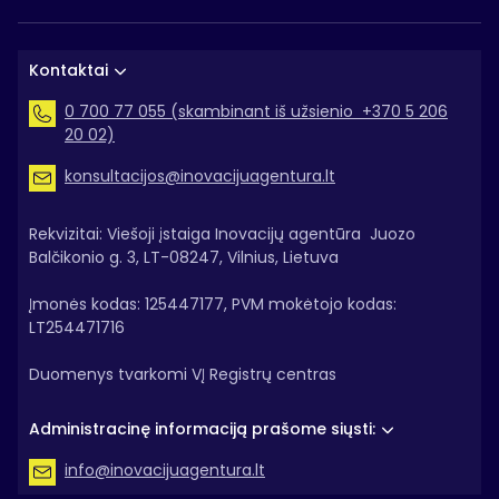
Kontaktai
0 700 77 055 (skambinant iš užsienio +370 5 206
20 02)
konsultacijos@inovacijuagentura.lt
Rekvizitai: Viešoji įstaiga Inovacijų agentūra Juozo
Balčikonio g. 3, LT-08247, Vilnius, Lietuva
Įmonės kodas: 125447177, PVM mokėtojo kodas:
LT254471716
Duomenys tvarkomi VĮ Registrų centras
Administracinę informaciją prašome siųsti:
info@inovacijuagentura.lt