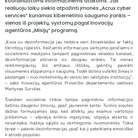
koordinuotoms informacinėms atakoms. Jas
realiuoju laiku siekia atpažinti įmonės „Acrux cyber
services“ kuriamas kibernetinio saugumo įrankis –
vienas iš projektų, vystomų pagal Inovacijų
agentūros „Misijų“ programą.
„Kova su dezinformacija jau nebėra vien žiniasklaidos ar faktų
tikrintojų rūpestis. Keičiantis informacijos vartojimo įpročiams ir
socialinėms medijoms tampant pagrindiniais sklaidos kanalais,
dezinformacijai atsiveria vis daugiau erdvės. Tai vienas
reikšmingiausių šio amžiaus iššūkių, galinčių paveikti
visuomenės atsparumą ir saugumą. Todėl būtina sutelkti žinias ir
pastangas – nuo mokslininkų iki verslo bei valstybės institucijų“,
– sako Inovacijų agentūros Proveržio departamento vadovas
Martynas Survilas.
Šiandien socialiniai tinklai tampa pagrindiniu informacijos
šaltiniu daugeliui žmonių, ypač jaunesnei kartai. Turinio srautas
dažnai formuojamas taip, kad atitiktų jau esamus vartotojo
įsitikinimus – silpnėja kritinis mąstymas, stiprėja atskirtis ir
nesantaika, mažėja sąlytis su skirtingomis nuomonėmis. Tokia
terpė – palanki dezinformacijai, ypač kai ji pateikiama emociškai
ir atrodo populiari.