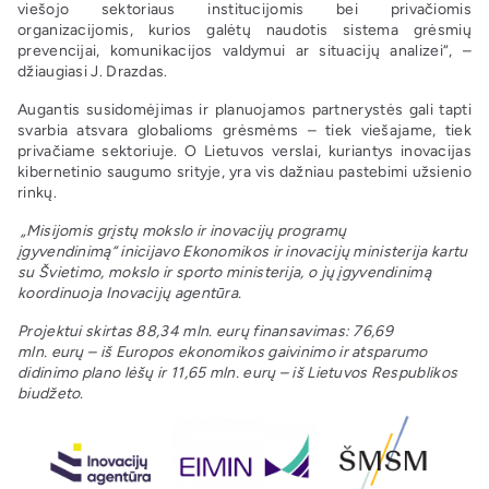
viešojo sektoriaus institucijomis bei privačiomis
organizacijomis, kurios galėtų naudotis sistema grėsmių
prevencijai, komunikacijos valdymui ar situacijų analizei“, –
džiaugiasi J. Drazdas.
Augantis susidomėjimas ir planuojamos partnerystės gali tapti
svarbia atsvara globalioms grėsmėms – tiek viešajame, tiek
privačiame sektoriuje. O Lietuvos verslai, kuriantys inovacijas
kibernetinio saugumo srityje, yra vis dažniau pastebimi užsienio
rinkų.
„Misijomis grįstų mokslo ir inovacijų programų
įgyvendinimą“ inicijavo Ekonomikos ir inovacijų ministerija kartu
su Švietimo, mokslo ir sporto ministerija, o jų įgyvendinimą
koordinuoja Inovacijų agentūra.
Projektui skirtas 88,34 mln. eurų finansavimas: 76,69
mln. eurų – iš Europos ekonomikos gaivinimo ir atsparumo
didinimo plano lėšų ir 11,65 mln. eurų – iš Lietuvos Respublikos
biudžeto.