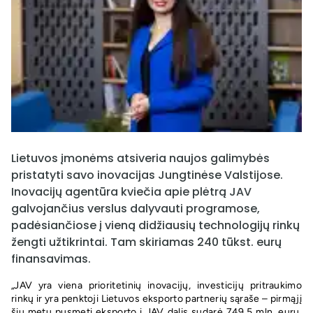
Lietuvos įmonėms atsiveria naujos galimybės
pristatyti savo inovacijas Jungtinėse Valstijose.
Inovacijų agentūra kviečia apie plėtrą JAV
galvojančius verslus dalyvauti programose,
padėsiančiose į vieną didžiausių technologijų rinkų
žengti užtikrintai. Tam skiriamas 240 tūkst. eurų
finansavimas.
„JAV yra viena prioritetinių inovacijų, investicijų pritraukimo
rinkų ir yra penktoji Lietuvos eksporto partnerių sąraše – pirmąjį
šių metų pusmetį eksporto į JAV dalis sudarė 749,5 mln. eurų.