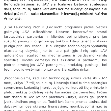
Bendradarbiavimas su JAV yra ilgalaikės Lietuvos strategijos
dalis, todėl mūsų šalies verslams norime sudaryti galimybes šiai
rinkai pažinti“, – sako ekonomikos ir inovacijų ministrė Aušrinė
Armonaitė.
„USA Launching Pad“ ir „FedTech“ programos padės plėtros
galimybių JAV ieškančioms Lietuvos bendrovėms atrasti
tarptautinius partnerius ir klientus bei prisijungti prie jau
sukurto įmonių ir organizacijų tinklo – kitaip tariant – atsiras
prieiga prie JAV esančių ir aukštąsias technologijas vystančių
ekosistemų dalyvių. Įmonės taip pat įgis žinių apie JAV
galiojančius reguliacinius mechanizmus ir pardavimo kanalų
specifiką. Didelis dėmesys bus skiriamas ir pardavimų bei
plėtros strategijos JAV parengimui, produktų, paslaugų bei
technologijų vystymui ir pritaikymui šiai užjūrio rinkai.
„Prognozuojama, kad JAV technologijų rinkos vertė iki 2027
metų viršys 1,7 trilijonus eurų. Lietuvoje tikrai turime pažangius
sprendimus kuriančių įmonių, pajėgių konkuruoti šioje rinkoje ir
plėtoti aukštą pridėtinę vertę kuriančias partnerystes. Tačiau
tam dažnai trukdo įvairios praktinės kliūtys, kurias gali padėti
įveikti tikslinės programos. Todėl kviečiame įmones pasinaudoti
dalyvavimui jose skiramu finansavimu, nepriklausomai nuo jų