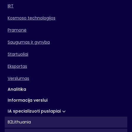
IRT
Kosmoso technologijos
Pramonė
Saugumas ir gynyba
Startuoliai
Eksportas
Verslumas
Analitika
Informacija verslui
IA specializuoti puslapiai
B2Lithuania