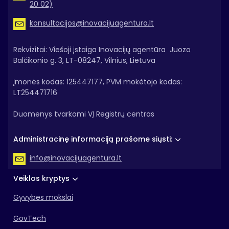
20 02)
konsultacijos@inovacijuagentura.lt
Rekvizitai: Viešoji įstaiga Inovacijų agentūra Juozo
Balčikonio g. 3, LT-08247, Vilnius, Lietuva
Įmonės kodas: 125447177, PVM mokėtojo kodas:
LT254471716
Duomenys tvarkomi VĮ Registrų centras
Administracinę informaciją prašome siųsti:
info@inovacijuagentura.lt
Veiklos kryptys
Gyvybės mokslai
GovTech