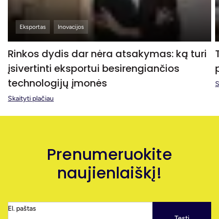
Eksportas
Inovacijos
Rinkos dydis dar nėra atsakymas: ką turi
įsivertinti eksportui besirengiančios
technologijų įmonės
S
Skaityti plačiau
Prenumeruokite
naujienlaiškį!
El. paštas
Tęsti