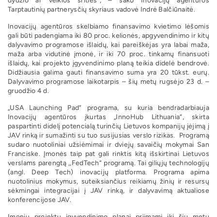
dydžio ar veiklos srities“, – sako Inovacijų agentūros
Tarptautinių partnerysčių skyriaus vadovė Indrė Balčiūnaitė.
Inovacijų agentūros skelbiamo finansavimo kvietimo lėšomis
gali būti padengiama iki 80 proc. kelionės, apgyvendinimo ir kitų
dalyvavimo programose išlaidų, kai pareiškėjas yra labai maža,
maža arba vidutinė įmonė, ir iki 70 proc. tinkamų finansuoti
išlaidų, kai projekto įgyvendinimo planą teikia didelė bendrovė.
Didžiausia galima gauti finansavimo suma yra 20 tūkst. eurų.
Dalyvavimo programose laikotarpis – šių metų rugsėjo 23 d. –
gruodžio 4 d.
„USA Launching Pad“ programa, su kuria bendradarbiauja
Inovacijų agentūros įkurtas „InnoHub Lithuania“, skirta
paspartinti didelį potencialą turinčių Lietuvos kompanijų įėjimą į
JAV rinką ir sumažinti su tuo susijusias verslo rizikas. Programą
sudaro nuotoliniai užsiėmimai ir dviejų savaičių mokymai San
Franciske. Įmonės taip pat gali rinktis kitą išskirtinai Lietuvos
verslams parengtą ,,FedTech“ programą. Tai giliųjų technologijų
(angl. Deep Tech) inovacijų platforma. Programa apima
nuotolinius mokymus, suteiksiančius reikiamų žinių ir resursų
sėkmingai integracijai į JAV rinką, ir dalyvavimą aktualiose
konferencijose JAV.
Įmonių projektų įgyvendinimo planai priimami iki šių metų