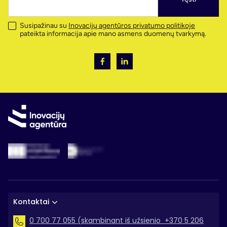
Susipažinau su
Inovacijų agentūros privatumo politikoje
pateikta informacija apie mano asmens duomenų tvarkymą.
Kontaktai
0 700 77 055 (skambinant iš užsienio +370 5 206