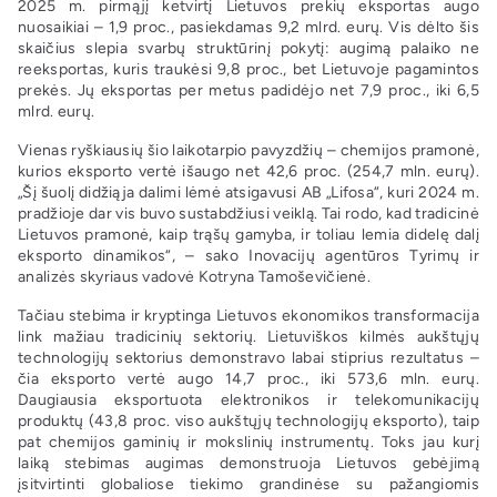
2025 m. pirmąjį ketvirtį Lietuvos prekių eksportas augo
nuosaikiai – 1,9 proc., pasiekdamas 9,2 mlrd. eurų. Vis dėlto šis
skaičius slepia svarbų struktūrinį pokytį: augimą palaiko ne
reeksportas, kuris traukėsi 9,8 proc., bet Lietuvoje pagamintos
prekės. Jų eksportas per metus padidėjo net 7,9 proc., iki 6,5
mlrd. eurų.
Vienas ryškiausių šio laikotarpio pavyzdžių – chemijos pramonė,
kurios eksporto vertė išaugo net 42,6 proc. (254,7 mln. eurų).
„Šį šuolį didžiąja dalimi lėmė atsigavusi AB „Lifosa“, kuri 2024 m.
pradžioje dar vis buvo sustabdžiusi veiklą. Tai rodo, kad tradicinė
Lietuvos pramonė, kaip trąšų gamyba, ir toliau lemia didelę dalį
eksporto dinamikos“, – sako Inovacijų agentūros Tyrimų ir
analizės skyriaus vadovė Kotryna Tamoševičienė.
Tačiau stebima ir kryptinga Lietuvos ekonomikos transformacija
link mažiau tradicinių sektorių. Lietuviškos kilmės aukštųjų
technologijų sektorius demonstravo labai stiprius rezultatus –
čia eksporto vertė augo 14,7 proc., iki 573,6 mln. eurų.
Daugiausia eksportuota elektronikos ir telekomunikacijų
produktų (43,8 proc. viso aukštųjų technologijų eksporto), taip
pat chemijos gaminių ir mokslinių instrumentų. Toks jau kurį
laiką stebimas augimas demonstruoja Lietuvos gebėjimą
įsitvirtinti globaliose tiekimo grandinėse su pažangiomis