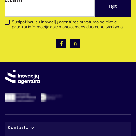
El. paštas
Tęsti
Susipažinau su
Inovacijų agentūros privatumo politikoje
pateikta informacija apie mano asmens duomenų tvarkymą.
Kontaktai