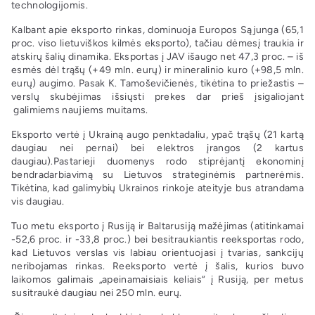
technologijomis.
Kalbant apie eksporto rinkas, dominuoja Europos Sąjunga (65,1
proc. viso lietuviškos kilmės eksporto), tačiau dėmesį traukia ir
atskirų šalių dinamika. Eksportas į JAV išaugo net 47,3 proc. – iš
esmės dėl trąšų (+49 mln. eurų) ir mineralinio kuro (+98,5 mln.
eurų) augimo. Pasak K. Tamoševičienės, tikėtina to priežastis –
verslų skubėjimas išsiųsti prekes dar prieš įsigaliojant
galimiems naujiems muitams.
Eksporto vertė į Ukrainą augo penktadaliu, ypač trąšų (21 kartą
daugiau nei pernai) bei elektros įrangos (2 kartus
daugiau).Pastarieji duomenys rodo stiprėjantį ekonominį
bendradarbiavimą su Lietuvos strateginėmis partnerėmis.
Tikėtina, kad galimybių Ukrainos rinkoje ateityje bus atrandama
vis daugiau.
Tuo metu eksporto į Rusiją ir Baltarusiją mažėjimas (atitinkamai
-52,6 proc. ir -33,8 proc.) bei besitraukiantis reeksportas rodo,
kad Lietuvos verslas vis labiau orientuojasi į tvarias, sankcijų
neribojamas rinkas. Reeksporto vertė į šalis, kurios buvo
laikomos galimais „apeinamaisiais keliais“ į Rusiją, per metus
susitraukė daugiau nei 250 mln. eurų.