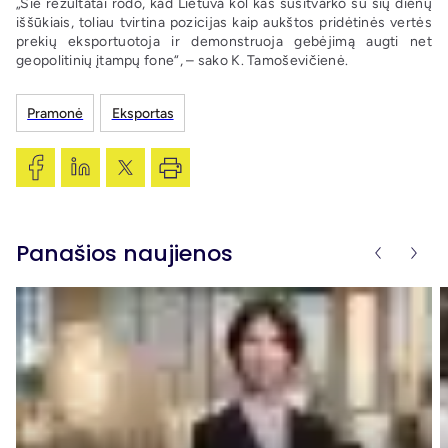
„Šie rezultatai rodo, kad Lietuva kol kas susitvarko su šių dienų
iššūkiais, toliau tvirtina pozicijas kaip aukštos pridėtinės vertės
prekių eksportuotoja ir demonstruoja gebėjimą augti net
geopolitinių įtampų fone“, – sako K. Tamoševičienė.
Pramonė
Eksportas
Panašios naujienos