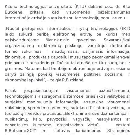
Kauno technologijos universiteto (KTU) dekanė doc. dr. Rita
Butkienė pritaria, kad visuomenės pažeidžiamumas
internetinėje erdvėje auga kartu su technologijų populiarumu.
„Nuolat plėtojamos informatikos ir ryšių technologijos (IRT)
leido sukurti beribę elektroninę erdvę, be kurios mes
neįsivaizduojame šiandieninio gyvenimo. Savarankiškai
organizuojamų elektroninių paslaugų, vartotojui dedikuoto
turinio sukūrimas ir naudojimasis, dalijimasis informacija,
žiniomis, el. produktais daugeliui mūsų tapo pakankamai lengvai
prieinama ir nesudėtinga. Tačiau tai atnešė ne tik naudą, bet ir
grėsmes. Matome, kad beribėje elektroninėje erdvėje siekiama
daryti žalingą poveikį visuomenės politinei, socialinei ir
ekonominei aplinkai“, – teigia R.Butkienė.
Pasak jos,pasinaudojant visuomenės pažeidžiamumu,
technologijomis ir spragomis sistemose, priešiškos valstybės ar
subjektai manipuliuoja informacija, apsunkina visuomenei
reikšmingų sprendimų priėmimą, sutrikdo IT sistemų veikimą, o
tuo pačių ir veiklos procesus. „Elektroninė erdvė dažnai tampa ir
nusikaltimų, kaip, pavyzdžiui, vagysčių, neapykantos ar
nesantaikos kurstymo, organizavimo vieta“, – pastebi
R.Butkienė.2021 m. Lietuvos kariuomenės Strateginės