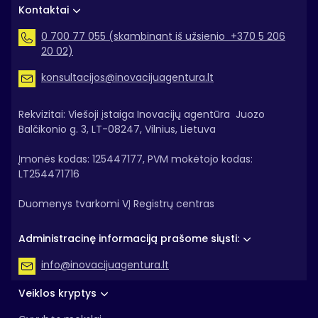
Kontaktai
0 700 77 055 (skambinant iš užsienio +370 5 206
20 02)
konsultacijos@inovacijuagentura.lt
Rekvizitai: Viešoji įstaiga Inovacijų agentūra Juozo
Balčikonio g. 3, LT-08247, Vilnius, Lietuva
Įmonės kodas: 125447177, PVM mokėtojo kodas:
LT254471716
Duomenys tvarkomi VĮ Registrų centras
Administracinę informaciją prašome siųsti:
info@inovacijuagentura.lt
Veiklos kryptys