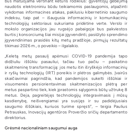
bus matuojama vertinant keturis rodiklius: gyventojų gebėjimą
naudotis elektroniniu būdu teikiamomis paslaugomis, atpažinti
vykdomas informacines atakas, pakilusiu kibernetinio saugumo
indeksu, taip pat – išaugusia informacinių ir komunikacinių
technologijų sektoriaus sukuriama pridėtine verte. Verslo ir
mokslo organizacijos jau rugsėjo pabaigoje bus pakviestos
burtis į konsorciumą šiai misijai įgyvendinti, pasiūlyto sprendimo
įgyvendinimas prasidės kitų metų pradžioje, pirmųjų rezultatų
tikimasi 2026 m., o poveikio – ilgalaikio.
„Keletą metų pasaulį apėmusi COVID-19 pandemija tapo
didžiuliu iššūkiu pasauliui, tačiau tuo pačiu – paskatino
skaitmeninę transformaciją: jos metu itin išryškėjo informacinių
ir ryšių technologijų (IRT) poreikis ir plėtros galimybės. Įvairūs
skaičiavimai pagrindžia, kad pandemijos sukelti iššūkiai ir
visuomenės persiorientavimas skaitmenizacijos plėtrą per
metus paspartino tiek, kiek įprastomis sąlygomis būtų užtrukę 8
metus. Deja, pagreitėjęs technologijų integravimasis į mūsų
kasdienybę, neišvengiamai yra susijęs ir su padidėjusiais
saugumo iššūkiais, kuriuos turime spręsti”, – teigia Paulius
Petrauskas, Inovacijų agentūros Proveržio sričių departamento
direktorius.
Grėsmė nacionaliniam saugumui auga