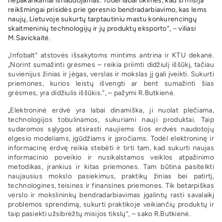
nepakankamai išnaudojamas. Todėl labai tikimės, kad ši misija
reikšmingai prisidės prie geresnio bendradarbiavimo, kas lems
naujų, Lietuvoje sukurtų tarptautiniu mastu konkurencingų
skaitmeninių technologijų ir jų produktų eksporto“,
–
viliasi
M.Savickaitė.
„Infobalt“ atstovės išsakytoms mintims antrina ir KTU dekanė.
„Norint sumažinti grėsmes – reikia priimti didžiulį iššūkį, tačiau
suvienijus žinias ir jėgas, verslas ir mokslas jį gali įveikti. Sukurti
priemones, kurios leistų išvengti ar bent sumažinti šias
grėsmes, yra didžiulis iššūkis.“, – pažymi R.Butkienė.
„Elektroninė erdvė yra labai dinamiška, ji nuolat plečiama,
technologijos tobulinamos, sukuriami nauji produktai. Taip
sudaromos sąlygos atsirasti naujiems šios erdvės naudotojų
elgesio modeliams, įgūdžiams ir įpročiams. Todėl elektroninę ir
informacinę erdvę reikia stebėti ir tirti tam, kad sukurti naujas
informacinio poveikio ir nusikalstamos veiklos atpažinimo
metodikas, įrankius ir kitas priemones. Tam būtina pasitelkti
naujausius mokslo pasiekimus, praktikų žinias bei patirtį,
technologines, teisines ir finansines priemones. Tik betarpiškas
verslo ir mokslininkų bendradarbiavimas įgalintų rasti savalaikį
problemos sprendimą, sukurti praktikoje veikiančių produktų ir
taip pasiekti užsibrėžtų misijos tikslų“, – sako R.Butkienė.