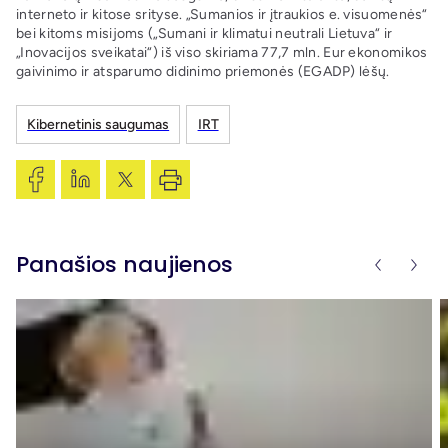
interneto ir kitose srityse. „Sumanios ir įtraukios e. visuomenės“
bei kitoms misijoms („Sumani ir klimatui neutrali Lietuva“ ir
„Inovacijos sveikatai“) iš viso skiriama 77,7 mln. Eur ekonomikos
gaivinimo ir atsparumo didinimo priemonės (EGADP) lėšų.
Kibernetinis saugumas
IRT
Panašios naujienos