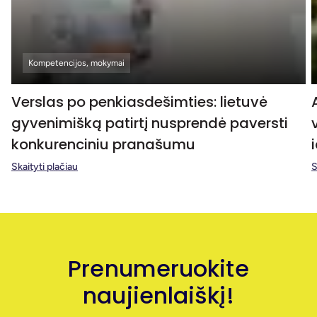
Kompetencijos, mokymai
Verslas po penkiasdešimties: lietuvė
gyvenimišką patirtį nusprendė paversti
konkurenciniu pranašumu
Skaityti plačiau
S
Prenumeruokite
naujienlaiškį!