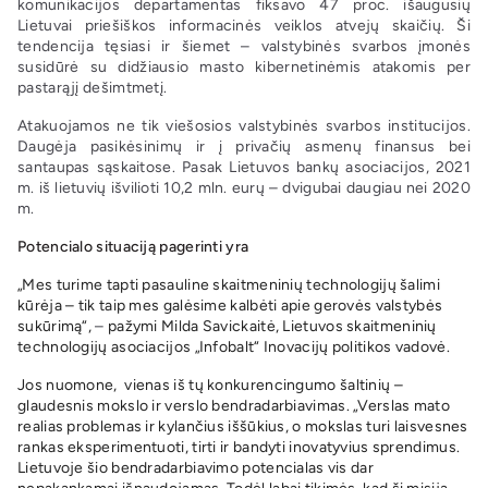
komunikacijos departamentas fiksavo 47 proc. išaugusių
Lietuvai priešiškos informacinės veiklos atvejų skaičių. Ši
tendencija tęsiasi ir šiemet – valstybinės svarbos įmonės
susidūrė su didžiausio masto kibernetinėmis atakomis per
pastarąjį dešimtmetį.
Atakuojamos ne tik viešosios valstybinės svarbos institucijos.
Daugėja pasikėsinimų ir į privačių asmenų finansus bei
santaupas sąskaitose. Pasak Lietuvos bankų asociacijos, 2021
m. iš lietuvių išvilioti 10,2 mln. eurų – dvigubai daugiau nei 2020
m.
Potencialo situaciją pagerinti yra
„Mes turime tapti pasauline skaitmeninių technologijų šalimi
kūrėja – tik taip mes galėsime kalbėti apie gerovės valstybės
sukūrimą“,
–
pažymi Milda Savickaitė, Lietuvos skaitmeninių
technologijų asociacijos „Infobalt“ Inovacijų politikos vadovė.
Jos nuomone, vienas iš tų konkurencingumo šaltinių –
glaudesnis mokslo ir verslo bendradarbiavimas. „Verslas mato
realias problemas ir kylančius iššūkius, o mokslas turi laisvesnes
rankas eksperimentuoti, tirti ir bandyti inovatyvius sprendimus.
Lietuvoje šio bendradarbiavimo potencialas vis dar