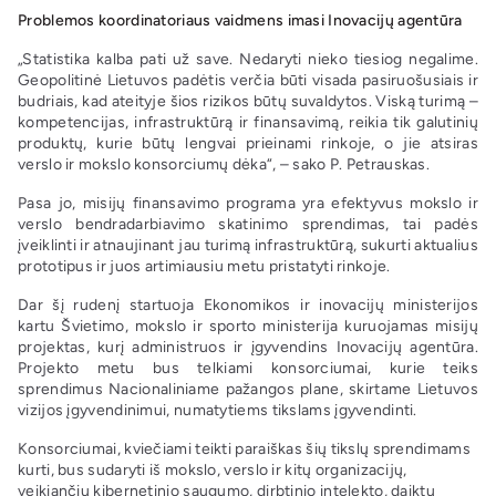
Problemos koordinatoriaus vaidmens imasi Inovacijų agentūra
„Statistika kalba pati už save. Nedaryti nieko tiesiog negalime.
Geopolitinė Lietuvos padėtis verčia būti visada pasiruošusiais ir
budriais, kad ateityje šios rizikos būtų suvaldytos. Viską turimą –
kompetencijas, infrastruktūrą ir finansavimą, reikia tik galutinių
produktų, kurie būtų lengvai prieinami rinkoje, o jie atsiras
verslo ir mokslo konsorciumų dėka“, – sako P. Petrauskas.
Pasa jo, misijų finansavimo programa yra efektyvus mokslo ir
verslo bendradarbiavimo skatinimo sprendimas, tai padės
įveiklinti ir atnaujinant jau turimą infrastruktūrą, sukurti aktualius
prototipus ir juos artimiausiu metu pristatyti rinkoje.
Dar šį rudenį startuoja Ekonomikos ir inovacijų ministerijos
kartu Švietimo, mokslo ir sporto ministerija kuruojamas misijų
projektas, kurį administruos ir įgyvendins Inovacijų agentūra.
Projekto metu bus telkiami konsorciumai, kurie teiks
sprendimus Nacionaliniame pažangos plane, skirtame Lietuvos
vizijos įgyvendinimui, numatytiems tikslams įgyvendinti.
Konsorciumai, kviečiami teikti paraiškas šių tikslų sprendimams
kurti, bus sudaryti iš mokslo, verslo ir kitų organizacijų,
veikiančių kibernetinio saugumo, dirbtinio intelekto, daiktų