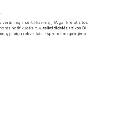
.
s vertinimą ir sertifikavimą. Į IA gali kreiptis tos
orės notifikuotis, t. y.
teikti didelės rizikos DI
ejų įstaigų rekvizitais ir sprendimo galiojimo