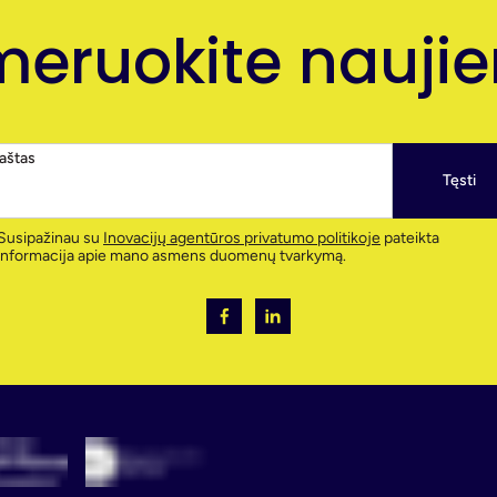
eruokite naujien
paštas
Tęsti
Susipažinau su
Inovacijų agentūros privatumo politikoje
pateikta
informacija apie mano asmens duomenų tvarkymą.