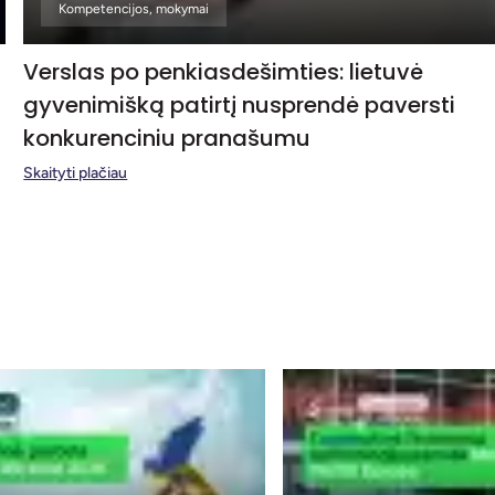
Kompetencijos, mokymai
Verslas po penkiasdešimties: lietuvė
gyvenimišką patirtį nusprendė paversti
konkurenciniu pranašumu
Skaityti plačiau