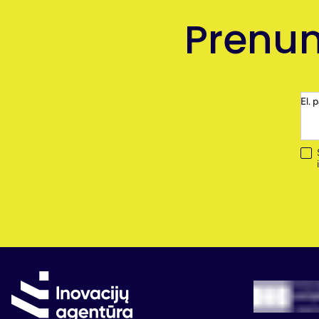
Prenum
El. 