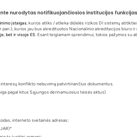
te nurodytas notifikuojančiosios institucijos funkcijas
tinimo įstaigas
, kurios atliks / atlieka didelės rizikos DI sistemų atitiktie
r pan.), kurios jau bus akredituotos Nacionalinio akreditacijos biuro ir n
e, bet ir visoje ES
. Esant teigiamam sprendimui, tokios pažymos su abi
 interesų konflikto nebuvimą patvirtinančius dokumentus.
įstaiga pagal kitus Sąjungos derinamuosius teisės aktus)
kodas, interneto svetainės adresas;
 JAR)*
e tą juridinį asmenį;