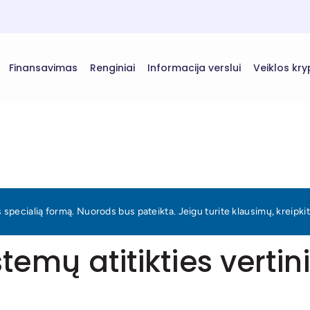
Finansavimas
Renginiai
Informacija verslui
Veiklos kry
pecialią formą. Nuorods bus pateikta. Jeigu turite klausimų, kreipkit
istemų atitikties verti