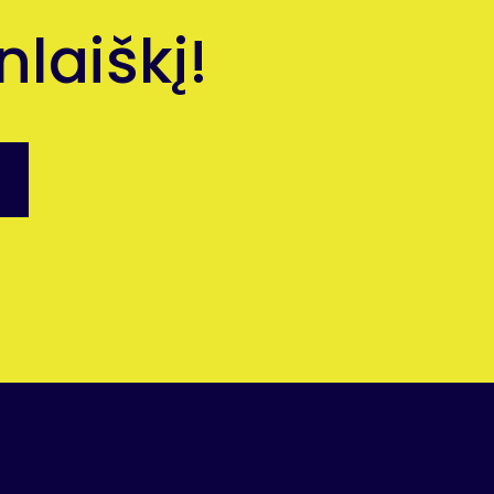
laiškį!