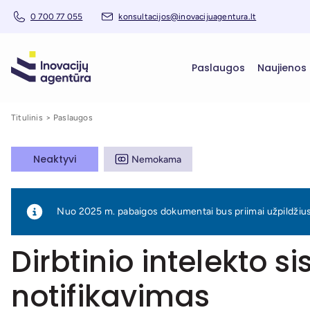
0 700 77 055
konsultacijos@inovacijuagentura.lt
Paslaugos
Naujienos
Titulinis
Paslaugos
Neaktyvi
Nemokama
Nuo 2025 m. pabaigos dokumentai bus priimai užpildžius s
Dirbtinio intelekto s
notifikavimas