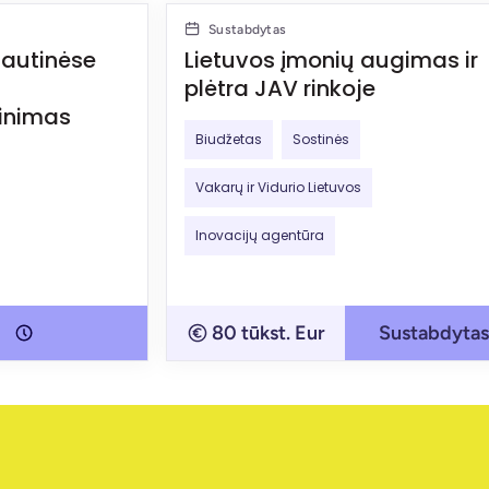
Sustabdytas
tautinėse
Lietuvos įmonių augimas ir
plėtra JAV rinkoje
inimas
Biudžetas
Sostinės
Vakarų ir Vidurio Lietuvos
Inovacijų agentūra
80 tūkst. Eur
Sustabdytas