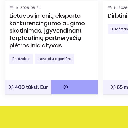
Iki 2026-08-24
Iki 202
Lietuvos įmonių eksporto
Dirbtin
konkurencingumo augimo
skatinimas, įgyvendinant
Biudžetas
tarptautinių partnerysčių
plėtros iniciatyvas
Biudžetas
Inovacijų agentūra
400 tūkst. Eur
65 m