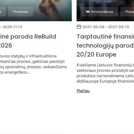
a
Mokamas
Amsterdamas
Mok
– 2026-11-13
2027-06-08 – 2027-06-10
inė paroda ReBuild
Tarptautinė finansi
2026
technologijų paro
20/20 Europe
uvos statybų ir infrastruktūros
rbančias įmones, galinčias pasiūlyti
Kviečiame Lietuvos finansinių 
anių sprendimų; įmones, veikiančioms
sektoriaus įmones pristatyti sa
os energetikos...
produktus nacionaliniame Liet
didžiausioje Europoje finansinių
Plačiau