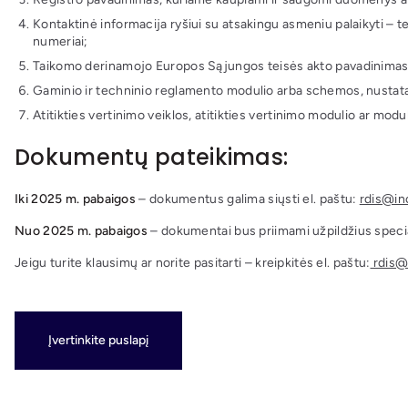
Kontaktinė informacija ryšiui su atsakingu asmeniu palaikyti – t
numeriai;
Taikomo derinamojo Europos Sąjungos teisės akto pavadinimas, gami
Gaminio ir techninio reglamento modulio arba schemos, nustata
Atitikties vertinimo veiklos, atitikties vertinimo modulio ar modul
Dokumentų pateikimas:
Iki 2025 m. pabaigos
– dokumentus galima siųsti el. paštu:
rdis@in
Nuo 2025 m. pabaigos
– dokumentai bus priimami užpildžius specia
Jeigu turite klausimų ar norite pasitarti – kreipkitės el. paštu:
rdis@i
Įvertinkite puslapį