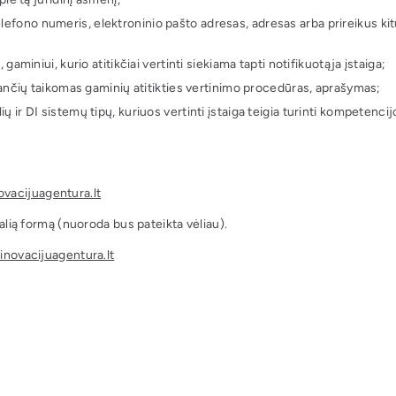
elefono numeris, elektroninio pašto adresas, adresas arba prireikus kit
niui, kurio atitikčiai vertinti siekiama tapti notifikuotąja įstaiga;
nčių taikomas gaminių atitikties vertinimo procedūras, aprašymas;
ių ir DI sistemų tipų, kuriuos vertinti įstaiga teigia turinti kompetencij
ovacijuagentura.lt
lią formą (nuoroda bus pateikta vėliau).
novacijuagentura.lt