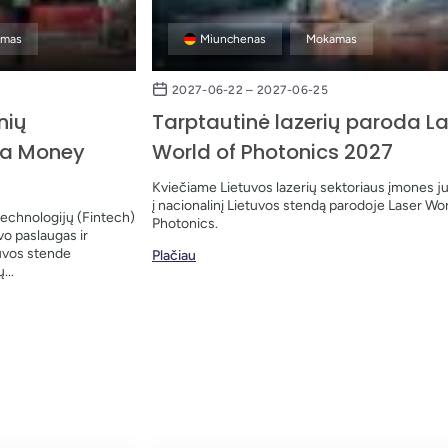
amas
Miunchenas
Mokamas
2027-06-22 – 2027-06-25
nių
Tarptautinė lazerių paroda L
da Money
World of Photonics 2027
Kviečiame Lietuvos lazerių sektoriaus įmones j
į nacionalinį Lietuvos stendą parodoje Laser Wor
technologijų (Fintech)
Photonics.
vo paslaugas ir
uvos stende
Plačiau
...