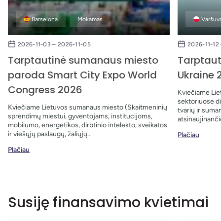
Barselona
Mokamas
Varšuv
2026-11-03 – 2026-11-05
2026-11-12 
Tarptautinė sumanaus miesto
Tarptaut
paroda Smart City Expo World
Ukraine 
Congress 2026
Kviečiame Liet
sektoriuose di
Kviečiame Lietuvos sumanaus miesto (Skaitmeninių
tvarių ir sum
sprendimų miestui, gyventojams, institucijoms,
atsinaujinanči
mobilumo, energetikos, dirbtinio intelekto, sveikatos
ir viešųjų paslaugų, žaliųjų...
Plačiau
Plačiau
Susiję finansavimo kvietimai