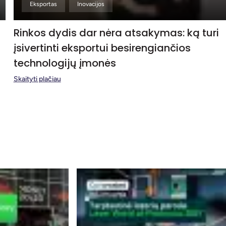
Eksportas
Inovacijos
Rinkos dydis dar nėra atsakymas: ką turi
įsivertinti eksportui besirengiančios
technologijų įmonės
Skaityti plačiau