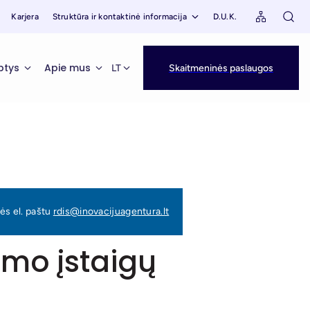
Karjera
Struktūra ir kontaktinė informacija
D.U.K.
ptys
Apie mus
LT
Skaitmeninės paslaugos
ės el. paštu
rdis@inovacijuagentura.lt
nimo įstaigų