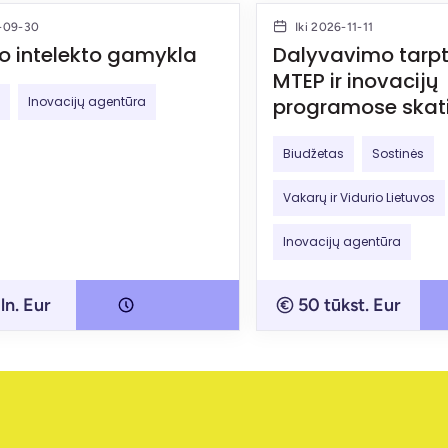
6-09-30
Iki 2026-11-11
io intelekto gamykla
Dalyvavimo tarp
MTEP ir inovacijų
Inovacijų agentūra
programose skat
Biudžetas
Sostinės
Vakarų ir Vidurio Lietuvos
Inovacijų agentūra
ln. Eur
50 tūkst. Eur