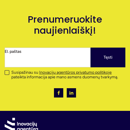
Prenumeruokite
naujienlaiškį!
El. paštas
Tęsti
Susipažinau su
Inovacijų agentūros privatumo politikoje
pateikta informacija apie mano asmens duomenų tvarkymą.