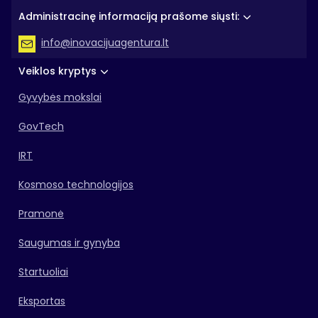
Administracinę informaciją prašome siųsti:
info@inovacijuagentura.lt
Veiklos kryptys
Gyvybės mokslai
GovTech
IRT
Kosmoso technologijos
Pramonė
Saugumas ir gynyba
Startuoliai
Eksportas