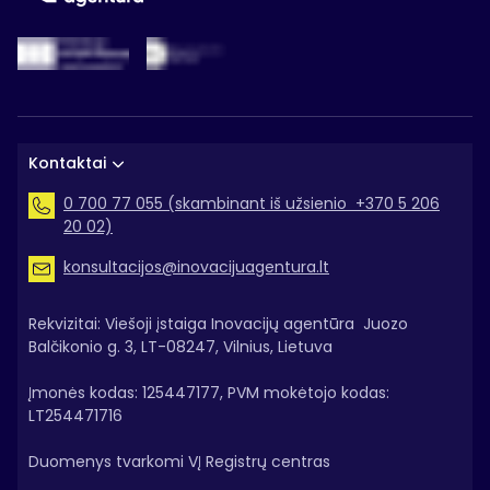
Kontaktai
0 700 77 055 (skambinant iš užsienio +370 5 206
20 02)
konsultacijos@inovacijuagentura.lt
Rekvizitai: Viešoji įstaiga Inovacijų agentūra Juozo
Balčikonio g. 3, LT-08247, Vilnius, Lietuva
Įmonės kodas: 125447177, PVM mokėtojo kodas:
LT254471716
Duomenys tvarkomi VĮ Registrų centras