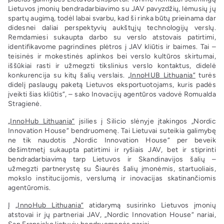
Lietuvos įmonių bendradarbiavimo su JAV pavyzdžių, lėmusių jų
spartų augimą, todėl labai svarbu, kad ši rinka būtų prieinama dar
didesnei daliai perspektyvių aukštųjų technologijų verslų.
Remdamiesi sukaupta darbo su verslo atstovais patirtimi,
identifikavome pagrindines plėtros į JAV kliūtis ir baimes. Tai –
teisinės ir mokestinės aplinkos bei verslo kultūros skirtumai,
iššūkiai rasti ir užmegzti tikslinius verslo kontaktus, didelė
konkurencija su kitų šalių verslais.
„InnoHUB Lithuania“
turės
didelį paslaugų paketą Lietuvos eksportuotojams, kuris padės
įveikti šias kliūtis“, – sako Inovacijų agentūros vadovė Romualda
Stragienė.
„InnoHub Lithuania“
įsilies į Silicio slėnyje įtakingos „Nordic
Innovation House“ bendruomenę. Tai Lietuvai suteikia galimybę
ne tik naudotis „Nordic Innovation House“ per beveik
dešimtmetį sukaupta patirtimi ir ryšiais JAV, bet ir stiprinti
bendradarbiavimą tarp Lietuvos ir Skandinavijos šalių –
užmegzti partnerystę su Šiaurės šalių įmonėmis, startuoliais,
mokslo institucijomis, verslumą ir inovacijas skatinančiomis
agentūromis.
Į
„InnoHub Lithuania“
atidarymą susirinko Lietuvos įmonių
atstovai ir jų partneriai JAV, „Nordic Innovation House“ nariai,