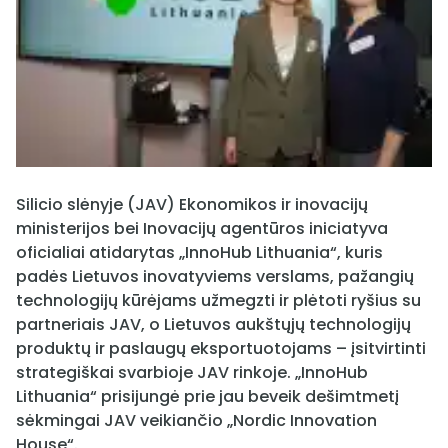
Silicio slėnyje (JAV) Ekonomikos ir inovacijų
ministerijos bei Inovacijų agentūros iniciatyva
oficialiai atidarytas „InnoHub Lithuania“, kuris
padės Lietuvos inovatyviems verslams, pažangių
technologijų kūrėjams užmegzti ir plėtoti ryšius su
partneriais JAV, o Lietuvos aukštųjų technologijų
produktų ir paslaugų eksportuotojams – įsitvirtinti
strategiškai svarbioje JAV rinkoje. „InnoHub
Lithuania“ prisijungė prie jau beveik dešimtmetį
sėkmingai JAV veikiančio „Nordic Innovation
House“.