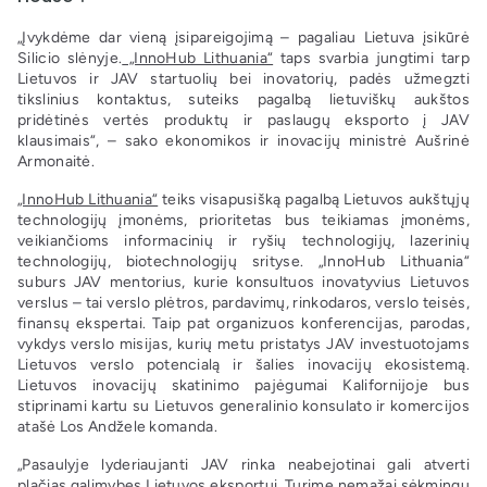
„Įvykdėme dar vieną įsipareigojimą – pagaliau Lietuva įsikūrė
Silicio slėnyje.
„InnoHub Lithuania“
taps svarbia jungtimi tarp
Lietuvos ir JAV startuolių bei inovatorių, padės užmegzti
tikslinius kontaktus, suteiks pagalbą lietuviškų aukštos
pridėtinės vertės produktų ir paslaugų eksporto į JAV
klausimais“, – sako ekonomikos ir inovacijų ministrė Aušrinė
Armonaitė.
„InnoHub Lithuania“
teiks visapusišką pagalbą Lietuvos aukštųjų
technologijų įmonėms, prioritetas bus teikiamas įmonėms,
veikiančioms informacinių ir ryšių technologijų, lazerinių
technologijų, biotechnologijų srityse. „InnoHub Lithuania“
suburs JAV mentorius, kurie konsultuos inovatyvius Lietuvos
verslus – tai verslo plėtros, pardavimų, rinkodaros, verslo teisės,
finansų ekspertai. Taip pat organizuos konferencijas, parodas,
vykdys verslo misijas, kurių metu pristatys JAV investuotojams
Lietuvos verslo potencialą ir šalies inovacijų ekosistemą.
Lietuvos inovacijų skatinimo pajėgumai Kalifornijoje bus
stiprinami kartu su Lietuvos generalinio konsulato ir komercijos
atašė Los Andžele komanda.
„Pasaulyje lyderiaujanti JAV rinka neabejotinai gali atverti
plačias galimybes Lietuvos eksportui. Turime nemažai sėkmingų