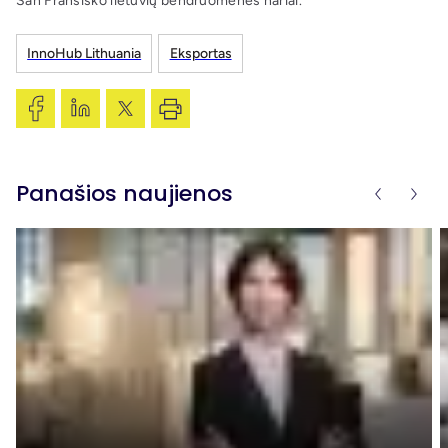
San Fransisko lietuvių bendruomenės nariai.
InnoHub Lithuania
Eksportas
Panašios naujienos