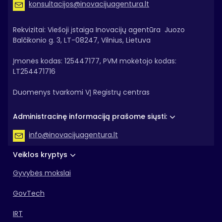
konsultacijos@inovacijuagentura.lt
Rekvizitai: Viešoji įstaiga Inovacijų agentūra Juozo
Balčikonio g. 3, LT-08247, Vilnius, Lietuva
Įmonės kodas: 125447177, PVM mokėtojo kodas:
LT254471716
Duomenys tvarkomi VĮ Registrų centras
Administracinę informaciją prašome siųsti:
info@inovacijuagentura.lt
Veiklos kryptys
Gyvybės mokslai
GovTech
IRT