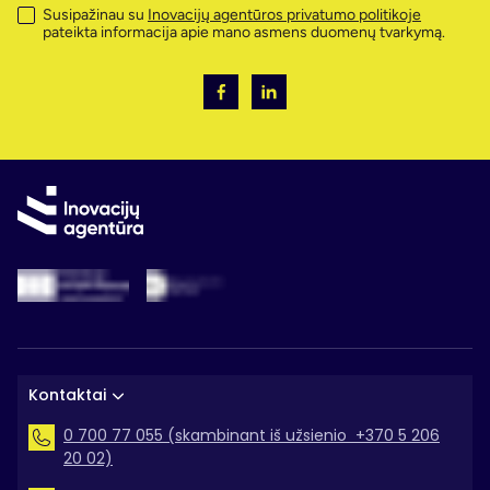
Susipažinau su
Inovacijų agentūros privatumo politikoje
pateikta informacija apie mano asmens duomenų tvarkymą.
Kontaktai
0 700 77 055 (skambinant iš užsienio +370 5 206
20 02)