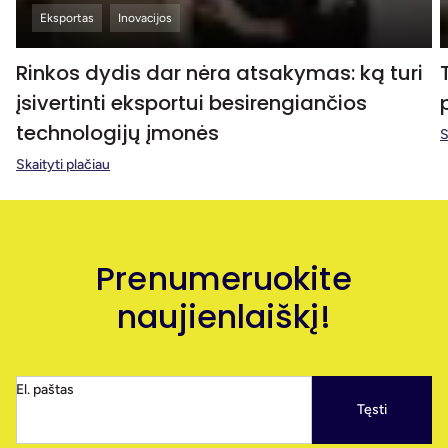
Eksportas
Inovacijos
Rinkos dydis dar nėra atsakymas: ką turi
įsivertinti eksportui besirengiančios
technologijų įmonės
S
Skaityti plačiau
Prenumeruokite
naujienlaiškį!
El. paštas
Tęsti