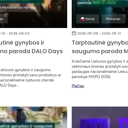
 Messecenter Herning
as
Kelcai
Mokamas
-19 – 2026-08-20
2026-09-08 – 2026-09-11
utinė gynybos ir
Tarptautinė gynybos
mo paroda DALO Days
saugumo paroda M
Kviečiame Lietuvos gynybos ir
sektoriaus įmones pristatyti sa
Lietuvos gynybos ir saugumo
paslaugas nacionaliniame Lietu
įmones pristatyti savo produktus ar
parodoje MSPO 2026.
acionaliniame Lietuvos stende
ALO Days...
Plačiau