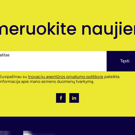
eruokite naujien
paštas
Tęsti
Susipažinau su
Inovacijų agentūros privatumo politikoje
pateikta
informacija apie mano asmens duomenų tvarkymą.