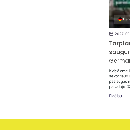
Han
2027-03
Tarpta
saugum
Germa
Kviečiame 
sektoriaus 
paslaugas n
parodoje D
Plačiau