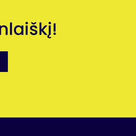
laiškį!