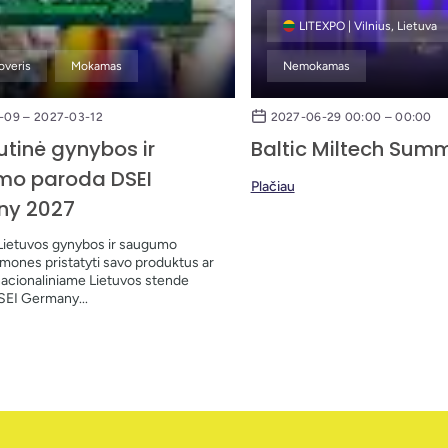
LITEXPO | Vilnius, Lietuva
overis
Mokamas
Nemokamas
-09 – 2027-03-12
2027-06-29 00:00 – 00:00
utinė gynybos ir
Baltic Miltech Summ
o paroda DSEI
Plačiau
ny 2027
Lietuvos gynybos ir saugumo
įmones pristatyti savo produktus ar
acionaliniame Lietuvos stende
SEI Germany...