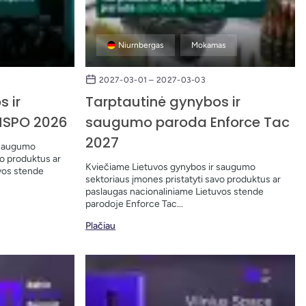
Niurnbergas
Mokamas
2027-03-01 – 2027-03-03
 ir
Tarptautinė gynybos ir
SPO 2026
saugumo paroda Enforce Tac
2027
 saugumo
vo produktus ar
Kviečiame Lietuvos gynybos ir saugumo
vos stende
sektoriaus įmones pristatyti savo produktus ar
paslaugas nacionaliniame Lietuvos stende
parodoje Enforce Tac...
Plačiau