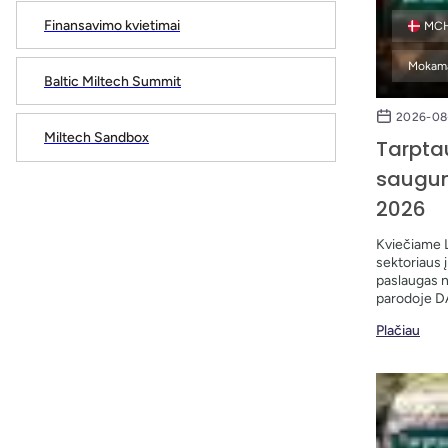
Finansavimo kvietimai
MCH
Mokam
Baltic Miltech Summit
2026-08
Miltech Sandbox
Tarpta
saugu
2026
Kviečiame 
sektoriaus 
paslaugas n
parodoje D
Plačiau