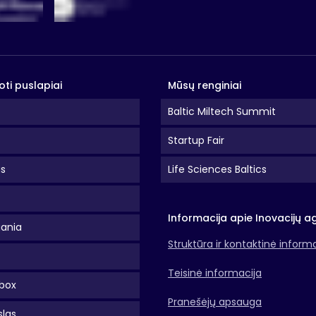
oti puslapiai
Mūsų renginiai
Baltic Miltech Summit
Startup Fair
as
Life Sciences Baltics
Informacija apie Inovacijų a
uania
Struktūra ir kontaktinė inform
Teisinė informacija
box
Pranešėjų apsauga
slas