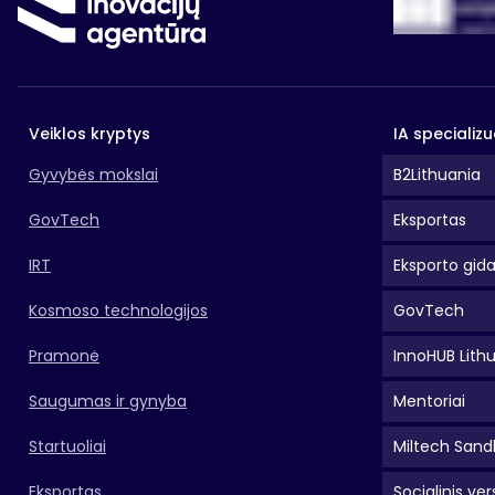
Veiklos kryptys
IA specializu
Gyvybės mokslai
B2Lithuania
GovTech
Eksportas
IRT
Eksporto gid
Kosmoso technologijos
GovTech
Pramonė
InnoHUB Lith
Saugumas ir gynyba
Mentoriai
Startuoliai
Miltech Sand
Eksportas
Socialinis ver