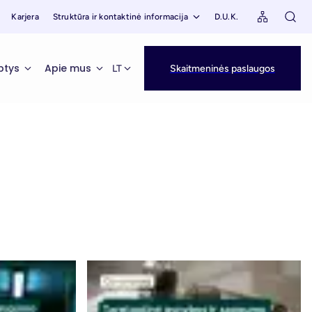
Karjera
Struktūra ir kontaktinė informacija
D.U.K.
ptys
Apie mus
LT
Skaitmeninės paslaugos