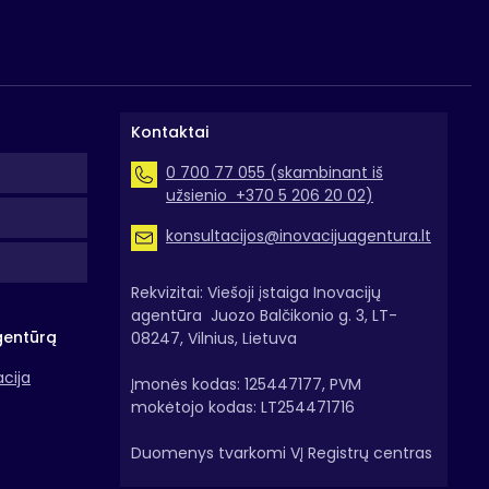
Kontaktai
0 700 77 055 (skambinant iš
užsienio +370 5 206 20 02)
konsultacijos@inovacijuagentura.lt
Rekvizitai: Viešoji įstaiga Inovacijų
agentūra Juozo Balčikonio g. 3, LT-
gentūrą
08247, Vilnius, Lietuva
acija
Įmonės kodas: 125447177, PVM
mokėtojo kodas: LT254471716
Duomenys tvarkomi VĮ Registrų centras