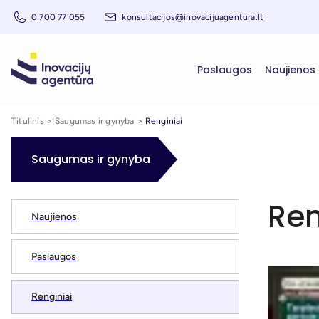
0 700 77 055
konsultacijos@inovacijuagentura.lt
Paslaugos
Naujienos
Titulinis
Saugumas ir gynyba
Renginiai
Saugumas ir gynyba
Ren
Naujienos
Paslaugos
Renginiai