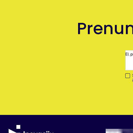
Prenum
El. 