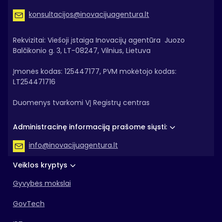
konsultacijos@inovacijuagentura.lt
Rekvizitai: Viešoji įstaiga Inovacijų agentūra Juozo
Balčikonio g. 3, LT-08247, Vilnius, Lietuva
Įmonės kodas: 125447177, PVM mokėtojo kodas:
LT254471716
Duomenys tvarkomi VĮ Registrų centras
Administracinę informaciją prašome siųsti:
info@inovacijuagentura.lt
Veiklos kryptys
Gyvybės mokslai
GovTech