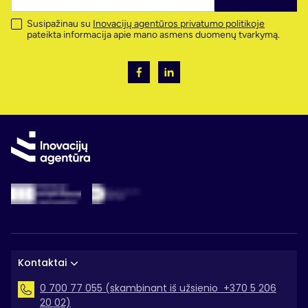
Susipažinau su
Inovacijų agentūros privatumo politikoje
pateikta informacija apie mano asmens duomenų tvarkymą.
Kontaktai
0 700 77 055 (skambinant iš užsienio +370 5 206
20 02)