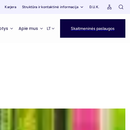
Karjera
Struktūra ir kontaktinė informacija
D.U.K.
ptys
Apie mus
LT
Skaitmeninės paslaugos