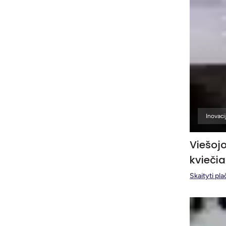
Inovaci
Viešojo
kvieči
Skaityti pla