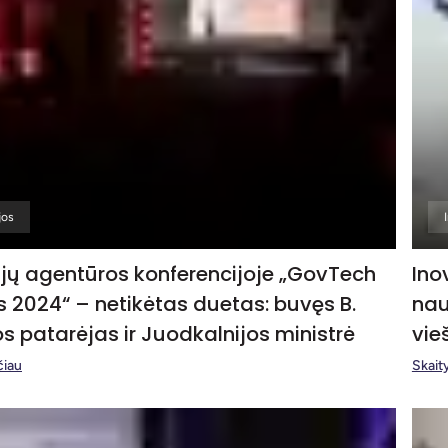
jos
ijų agentūros konferencijoje „GovTech
Ino
 2024“ – netikėtas duetas: buvęs B.
nau
 patarėjas ir Juodkalnijos ministrė
vie
čiau
Skaity