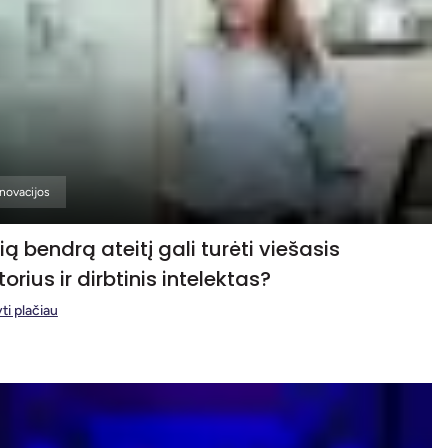
Inovacijos
ią bendrą ateitį gali turėti viešasis
orius ir dirbtinis intelektas?
ti plačiau