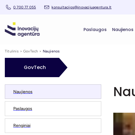
0 700 77 055
konsultacijos@inovacijuagentura.lt
Paslaugos
Naujienos
Titulinis
GovTech
Naujienos
GovTech
Nau
Naujienos
Paslaugos
Renginiai