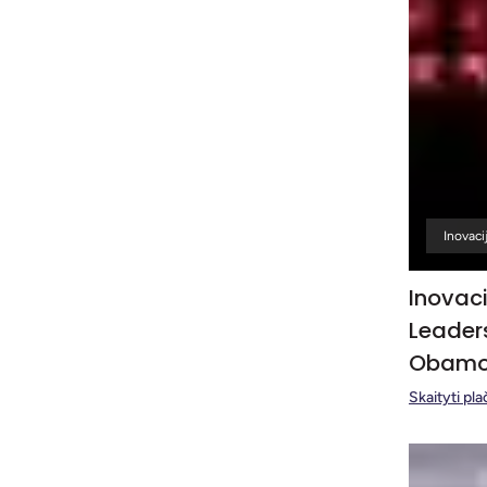
Inovaci
Inovac
Leaders
Obamos
Skaityti pla