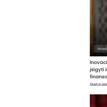
Inovaci
Inovac
įsigyti
finans
Skaityti pla