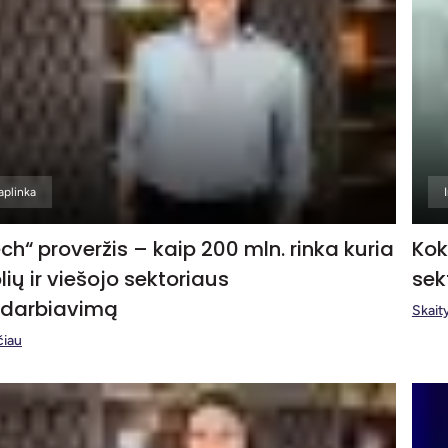
aplinka
h“ proveržis – kaip 200 mln. rinka kuria
Kok
lių ir viešojo sektoriaus
sekt
darbiavimą
Skaity
čiau