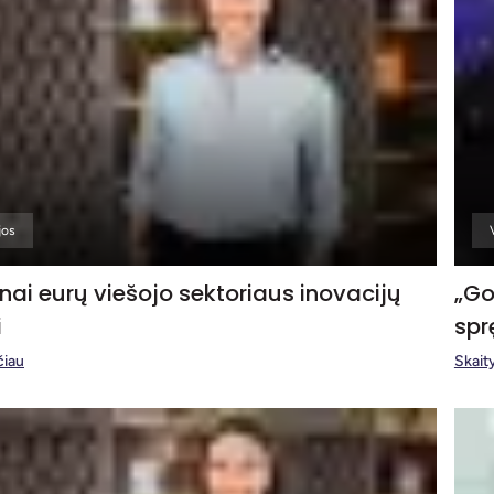
jos
onai eurų viešojo sektoriaus inovacijų
„Go
i
spr
čiau
Skaity