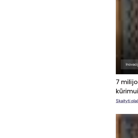
Inovaci
7 milij
kūrimu
Skaityti pla