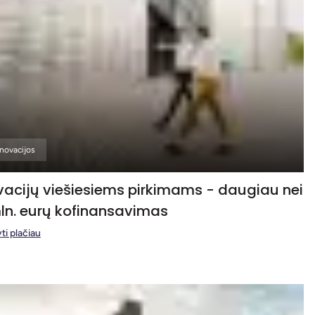
Inovacijos
vacijų viešiesiems pirkimams - daugiau nei
ln. eurų kofinansavimas
ti plačiau