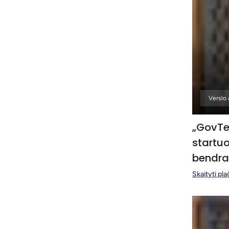
Verslo 
„GovTec
startuo
bendra
Skaityti pla