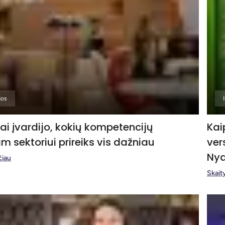
jos
ai įvardijo, kokių kompetencijų
Kai
m sektoriui prireiks vis dažniau
ver
Nyd
čiau
Skaity