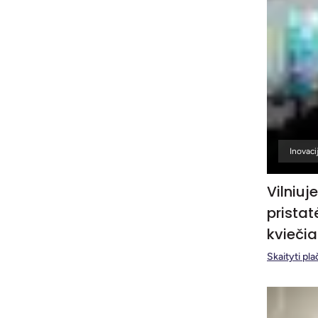
Inovaci
Vilniuj
pristat
kviečia
Skaityti pla