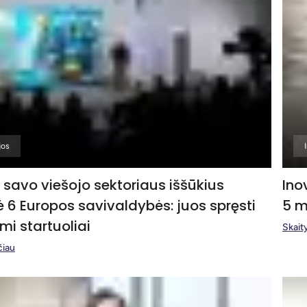
jos
e savo viešojo sektoriaus iššūkius
Ino
ė 6 Europos savivaldybės: juos spręsti
5 m
mi startuoliai
Skaity
čiau