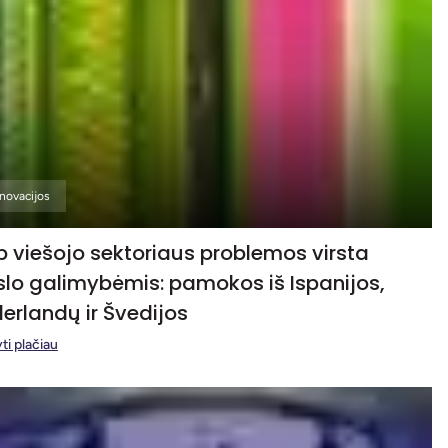
Inovacijos
p viešojo sektoriaus problemos virsta
slo galimybėmis: pamokos iš Ispanijos,
erlandų ir Švedijos
ti plačiau