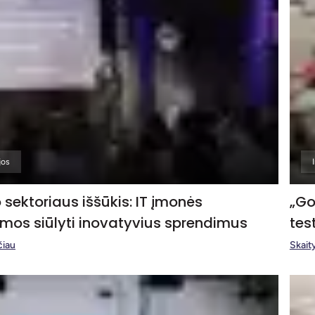
jos
 sektoriaus iššūkis: IT įmonės
„Go
amos siūlyti inovatyvius sprendimus
tes
čiau
Skaity