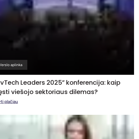
Verslo aplinka
vTech Leaders 2025” konferencija: kaip
ęsti viešojo sektoriaus dilemas?
ti plačiau