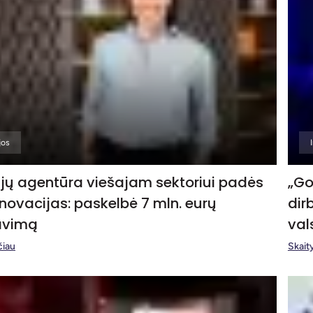
jos
ijų agentūra viešajam sektoriui padės
„Go
 inovacijas: paskelbė 7 mln. eurų
dir
avimą
val
čiau
Skaity