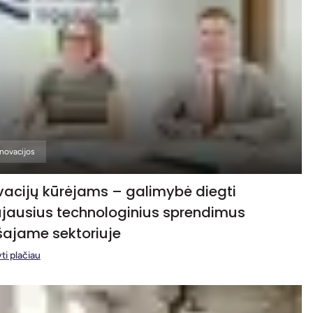
Inovacijos
vacijų kūrėjams – galimybė diegti
jausius technologinius sprendimus
šajame sektoriuje
ti plačiau