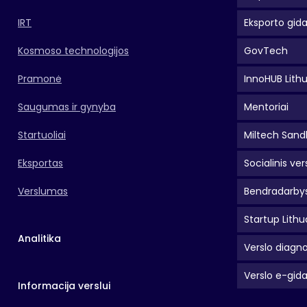
IRT
Eksporto gid
Kosmoso technologijos
GovTech
Pramonė
InnoHUB Lith
Saugumas ir gynyba
Mentoriai
Startuoliai
Miltech Sand
Eksportas
Socialinis ver
Verslumas
Bendradarbys
Startup Lithu
Analitika
Verslo diagno
Verslo e-gid
Informacija verslui