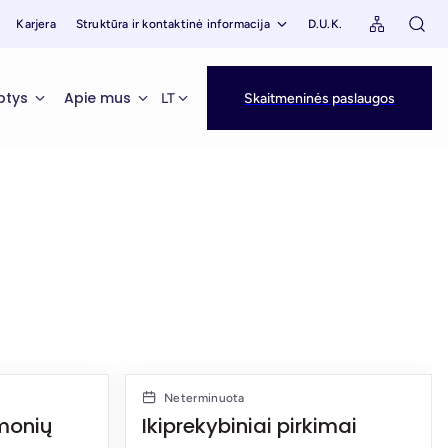
Karjera
Struktūra ir kontaktinė informacija
D.U.K.
ptys
Apie mus
LT
Skaitmeninės paslaugos
Neterminuota
monių
Ikiprekybiniai pirkimai