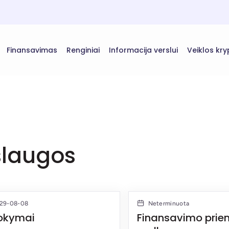
Finansavimas
Renginiai
Informacija verslui
Veiklos kry
slaugos
029-08-08
Neterminuota
okymai
Finansavimo prie