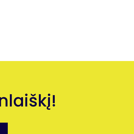
laiškį!