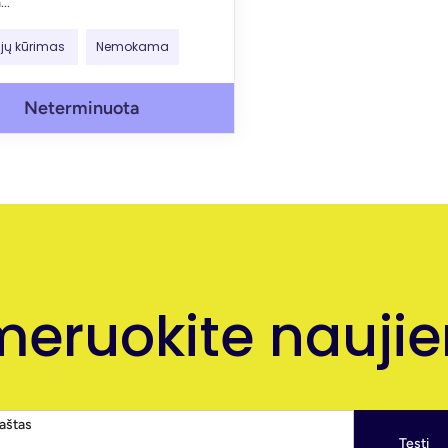
..
ijų kūrimas
Nemokama
Neterminuota
eruokite naujien
paštas
Tęsti