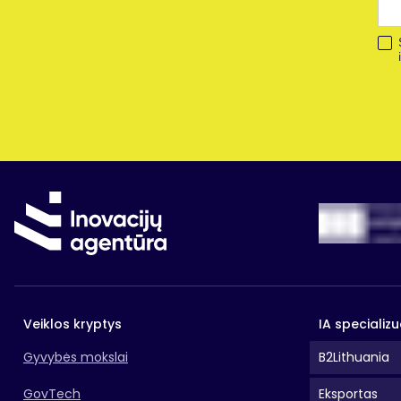
Veiklos kryptys
IA specializu
Gyvybės mokslai
B2Lithuania
GovTech
Eksportas