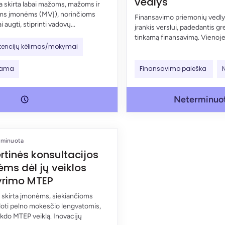
vedlys
 skirta labai mažoms, mažoms ir
ms įmonėms (MVĮ), norinčioms
Finansavimo priemonių vedly
i augti, stiprinti vadovų...
įrankis verslui, padedantis gre
tinkamą finansavimą. Vienoje 
encijų kėlimas/mokymai
kama
Finansavimo paieška
Neterminuo
rminuota
rtinės konsultacijos
ms dėl jų veiklos
yrimo MTEP
 skirta įmonėms, siekiančioms
oti pelno mokesčio lengvatomis,
ykdo MTEP veiklą. Inovacijų