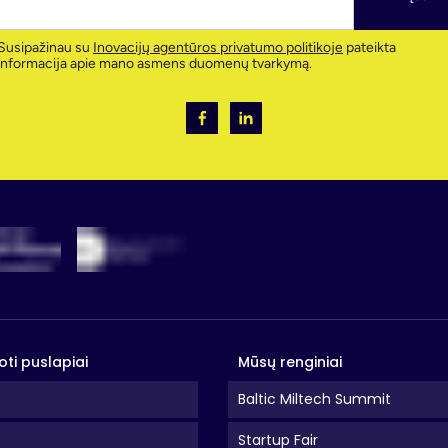
Susipažinau su
Inovacijų agentūros privatumo politikoje
pateikta
informacija apie mano asmens duomenų tvarkymą.
oti puslapiai
Mūsų renginiai
Baltic Miltech Summit
Startup Fair