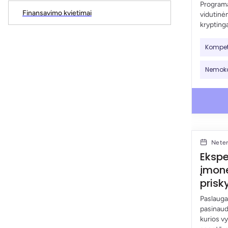
Programa
Finansavimo kvietimai
vidutinė
kryptinga
Kompet
Nemo
Nete
Ekspe
įmonė
prisk
Paslauga
pasinaud
kurios v