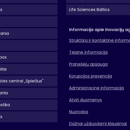
as
Life Sciences Baltics
Informacija apie Inovacijų a
uania
Struktūra ir kontaktinė inform
Teisinė informacija
box
Pranešėjų apsauga
slas
Korupcijos prevencija
tės centrai „Spiečius"
Administracinė informacija
ania
Atviri duomenys
stika
Nuorodos
as
Dažnai užduodami klausimai