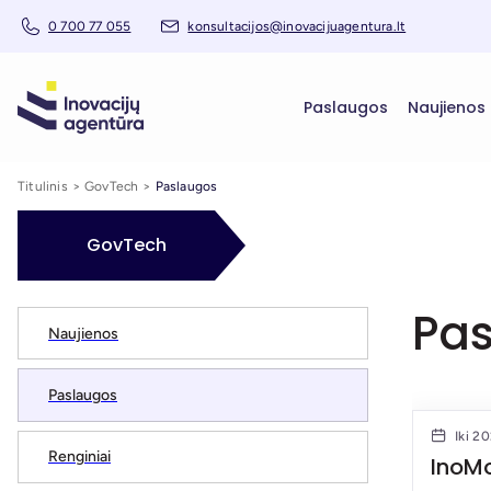
0 700 77 055
konsultacijos@inovacijuagentura.lt
Paslaugos
Naujienos
Titulinis
GovTech
Paslaugos
GovTech
Pa
Naujienos
Paslaugos
Iki 2
Renginiai
InoM