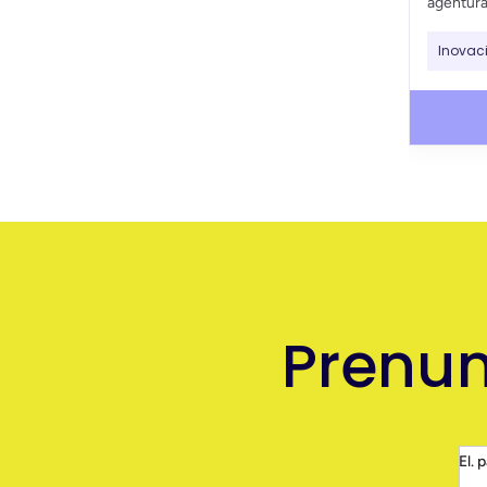
agentūra.
Inovac
Prenum
El. 