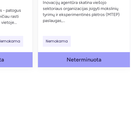
Inovacijų agentūra skatina viešojo
sektoriaus organizacijas įsigyti mokslinių
s - patogus
tyrimų ir eksperimentinės plėtros (MTEP)
ičiau rasti
paslaugas,...
vietoje...
Nemokama
Nemokama
ta
Neterminuota