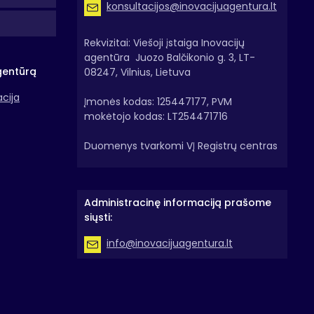
konsultacijos@inovacijuagentura.lt
Rekvizitai: Viešoji įstaiga Inovacijų
agentūra Juozo Balčikonio g. 3, LT-
gentūrą
08247, Vilnius, Lietuva
acija
Įmonės kodas: 125447177, PVM
mokėtojo kodas: LT254471716
Duomenys tvarkomi VĮ Registrų centras
Administracinę informaciją prašome
siųsti:
info@inovacijuagentura.lt