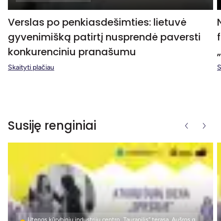
Verslas po penkiasdešimties: lietuvė
gyvenimišką patirtį nusprendė paversti
konkurenciniu pranašumu
Skaityti plačiau
S
Susiję renginiai
Utenos kūrybinių industrijų centro „Taurapilis“ terasa, Aušros g.