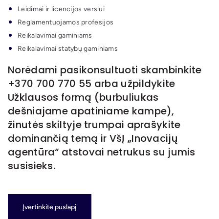
Leidimai ir licencijos verslui
Reglamentuojamos profesijos
Reikalavimai gaminiams
Reikalavimai statybų gaminiams
Norėdami pasikonsultuoti skambinkite
+370 700 770 55
arba užpildykite
Užklausos formą (burbuliukas
dešniajame apatiniame kampe),
žinutės skiltyje trumpai aprašykite
dominančią temą ir VšĮ „Inovacijų
agentūra“ atstovai netrukus su jumis
susisieks.
Įvertinkite puslapį