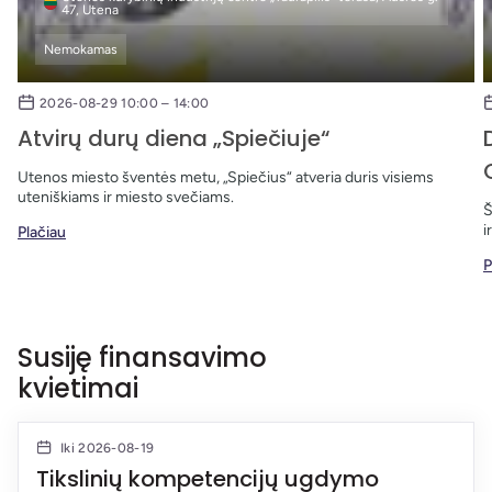
47, Utena
Nemokamas
2026-08-29 10:00 – 14:00
Atvirų durų diena „Spiečiuje“
Utenos miesto šventės metu, „Spiečius“ atveria duris visiems
uteniškiams ir miesto svečiams.
Š
i
Plačiau
P
Susiję finansavimo
kvietimai
Iki 2026-08-19
Tikslinių kompetencijų ugdymo