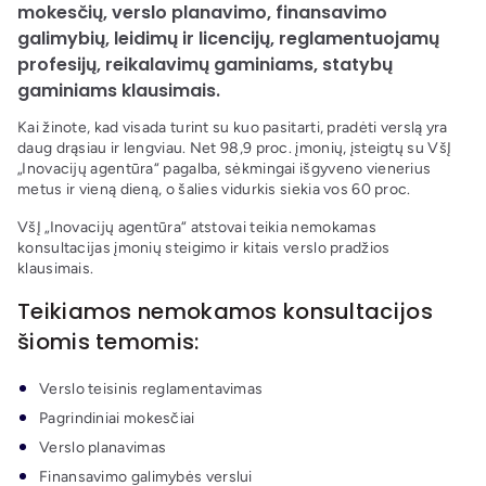
mokesčių, verslo planavimo, finansavimo
galimybių, leidimų ir licencijų, reglamentuojamų
profesijų, reikalavimų gaminiams, statybų
gaminiams klausimais.
Kai žinote, kad visada turint su kuo pasitarti, pradėti verslą yra
daug drąsiau ir lengviau. Net 98,9 proc. įmonių, įsteigtų su VšĮ
„Inovacijų agentūra“ pagalba, sėkmingai išgyveno vienerius
metus ir vieną dieną, o šalies vidurkis siekia vos 60 proc.
VšĮ „Inovacijų agentūra“ atstovai teikia nemokamas
konsultacijas įmonių steigimo ir kitais verslo pradžios
klausimais.
Teikiamos nemokamos konsultacijos
šiomis temomis:
Verslo teisinis reglamentavimas
Pagrindiniai mokesčiai
Verslo planavimas
Finansavimo galimybės verslui