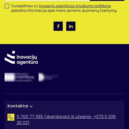
Susipažinau su
Inovacijų agentūros privatumo politikoje
pateikta informacija apie mano asmens duomenų tvarkymą.
Kontaktai
0 700 77 055 (skambinant iš užsienio +370 5 206
20 02)