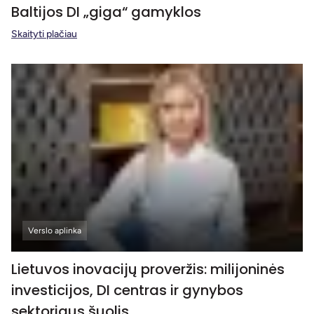
Baltijos DI „giga“ gamyklos
Skaityti plačiau
Verslo aplinka
Lietuvos inovacijų proveržis: milijoninės
investicijos, DI centras ir gynybos
sektoriaus šuolis