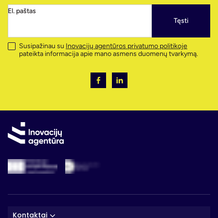
El. paštas
Tęsti
Susipažinau su
Inovacijų agentūros privatumo politikoje
pateikta informacija apie mano asmens duomenų tvarkymą.
Kontaktai