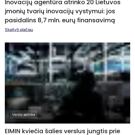
Inovacijų agentūra atrinko 20 Lietuvos
įmonių tvarių inovacijų vystymui: jos
pasidalins 8,7 mln. eurų finansavimą
Skaityti plačiau
Verslo aplinka
EIMIN kviečia šalies verslus jungtis prie