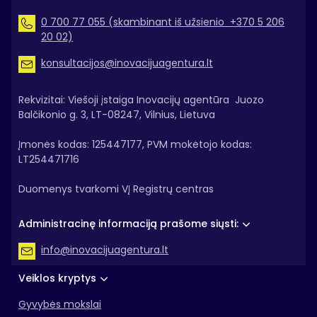
0 700 77 055 (skambinant iš užsienio +370 5 206
20 02)
konsultacijos@inovacijuagentura.lt
Rekvizitai: Viešoji įstaiga Inovacijų agentūra Juozo
Balčikonio g. 3, LT-08247, Vilnius, Lietuva
Įmonės kodas: 125447177, PVM mokėtojo kodas:
LT254471716
Duomenys tvarkomi VĮ Registrų centras
Administracinę informaciją prašome siųsti:
info@inovacijuagentura.lt
Veiklos kryptys
Gyvybės mokslai