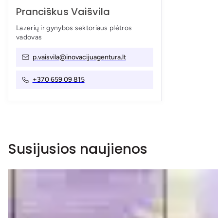
Pranciškus Vaišvila
Lazerių ir gynybos sektoriaus plėtros
vadovas
p.vaisvila@inovacijuagentura.lt
+370 659 09 815
Susijusios naujienos