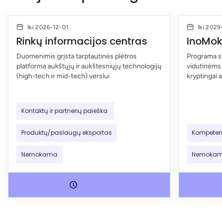
Iki 2026-12-01
Iki 202
Rinkų informacijos centras
InoMo
Duomenimis grįsta tarptautinės plėtros
Programa s
platforma aukštųjų ir aukštesniųjų technologijų
vidutinėms
(high-tech ir mid-tech) verslui
kryptingai a
Kontaktų ir partnerių paieška
Produktų/paslaugų eksportas
Kompeten
Nemokama
Nemoka