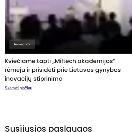
Inovacijos
Kviečiame tapti „Miltech akademijos“
rėmėju ir prisidėti prie Lietuvos gynybos
inovacijų stiprinimo
Skaityti plačiau
Susijusios paslaugos