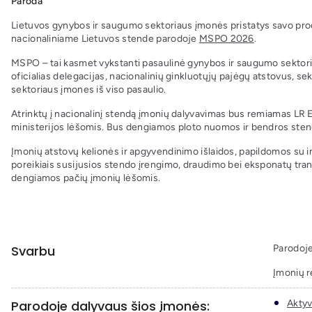
Paroda
Lietuvos gynybos ir saugumo sektoriaus įmonės pristatys savo pro
nacionaliniame Lietuvos stende parodoje
MSPO 2026
.
MSPO – tai kasmet vykstanti pasaulinė gynybos ir saugumo sektoria
oficialias delegacijas, nacionalinių ginkluotųjų pajėgų atstovus, sek
sektoriaus įmones iš viso pasaulio.
Atrinktų į nacionalinį stendą įmonių dalyvavimas bus remiamas LR 
ministerijos lėšomis. Bus dengiamos ploto nuomos ir bendros stend
Įmonių atstovų kelionės ir apgyvendinimo išlaidos, papildomos su i
poreikiais susijusios stendo įrengimo, draudimo bei eksponatų tra
dengiamos pačių įmonių lėšomis.
Svarbu
Parodoje
Įmonių r
Parodoje dalyvaus šios įmonės:
Aktyv