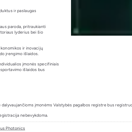
duktus ir paslaugas
us paroda, pritraukianti
toriaus lyderius bei šio
Ekonomikos ir inovacijų
o įrengimo išlaidos.
ndividualios įmonės specifiniais
nsportavimo išlaidos bus
 dalyvaujančioms įmonėms Valstybės pagalbos registre bus registr
egistracija nebevykdoma.
us Photonics