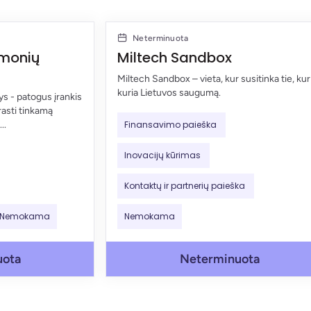
Neterminuota
emonių
Miltech Sandbox
Miltech Sandbox – vieta, kur susitinka tie, kur
kuria Lietuvos saugumą.
s - patogus įrankis
rasti tinkamą
..
Finansavimo paieška
Inovacijų kūrimas
Kontaktų ir partnerių paieška
Nemokama
Nemokama
uota
Neterminuota