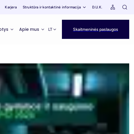
Karjera
Struktūra ir kontaktinė informacija
D.U.K.
ptys
Apie mus
LT
Skaitmeninės paslaugos