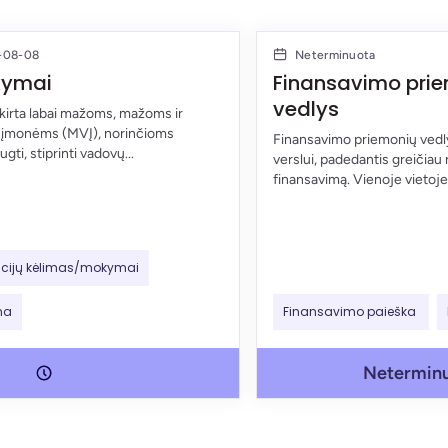
9-08-08
Neterminuota
kymai
Finansavimo pri
vedlys
kirta labai mažoms, mažoms ir
 įmonėms (MVĮ), norinčioms
Finansavimo priemonių vedly
ugti, stiprinti vadovų...
verslui, padedantis greičiau 
finansavimą. Vienoje vietoje.
cijų kėlimas/mokymai
ma
Finansavimo paieška
Netermin