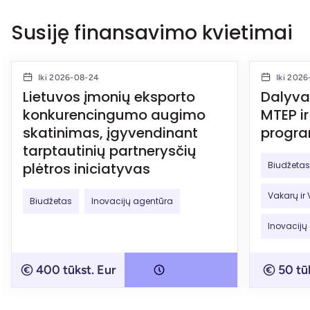
Susiję finansavimo kvietimai
Iki 2026-08-24
Iki 2026
Lietuvos įmonių eksporto
Dalyva
konkurencingumo augimo
MTEP ir
skatinimas, įgyvendinant
progra
tarptautinių partnerysčių
plėtros iniciatyvas
Biudžetas
Vakarų ir 
Biudžetas
Inovacijų agentūra
Inovacijų
400 tūkst. Eur
50 tū