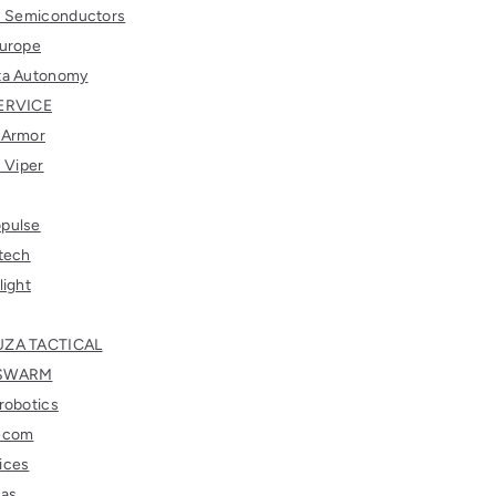
s Semiconductors
Europe
ta Autonomy
ERVICE
 Armor
c Viper
pulse
tech
light
ZA TACTICAL
SWARM
robotics
ecom
ices
kas