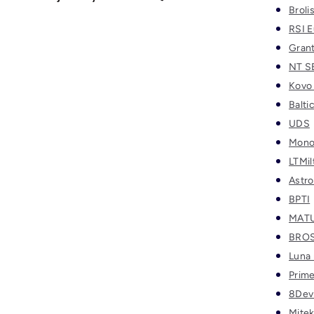
Broli
RSI 
Gran
NT S
Kovo
Balti
UDS
Mono
LTMil
Astro
BPTI
MATU
BRO
Luna 
Prim
8Dev
Mite