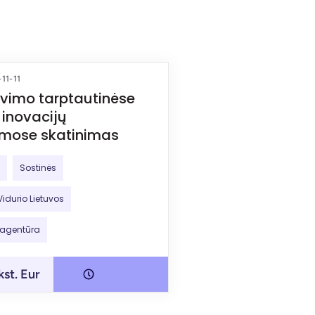
-11-11
vimo tarptautinėse
 inovacijų
mose skatinimas
Sostinės
Vidurio Lietuvos
 agentūra
kst. Eur